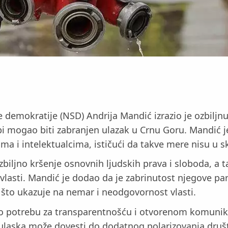
 demokratije (NSD) Andrija Mandić izrazio je ozbiljn
bi mogao biti zabranjen ulazak u Crnu Goru. Mandić j
ima i intelektualcima, ističući da takve mere nisu 
biljno kršenje osnovnih ljudskih prava i sloboda, a 
e vlasti. Mandić je dodao da je zabrinutost njegove p
 što ukazuje na nemar i neodgovornost vlasti.
o potrebu za transparentnošću i otvorenom komunika
 ulaska može dovesti do dodatnog polarizovanja društ