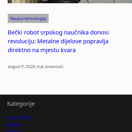
Nauka i tehnologija
Bečki robot srpskog naučnika donosi
revoluciju: Metalne dijelove popravlja
direktno na mjestu kvara
avgust 9, 2026
.
Vuk Jovanović
Kategorije
Auto-Moto
Balkan
Biznis