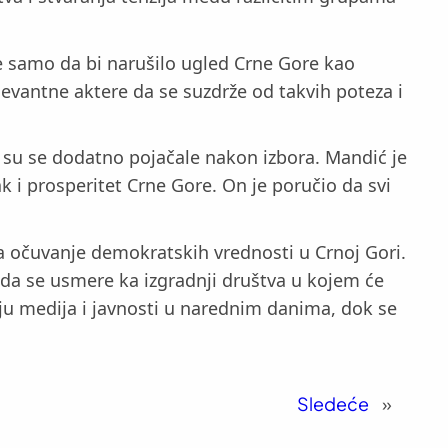
ne samo da bi narušilo ugled Crne Gore kao
levantne aktere da se suzdrže od takvih poteza i
e su se dodatno pojačale nakon izbora. Mandić je
dak i prosperitet Crne Gore. On je poručio da svi
za očuvanje demokratskih vrednosti u Crnoj Gori.
 da se usmere ka izgradnji društva u kojem će
nju medija i javnosti u narednim danima, dok se
Sledeće
»