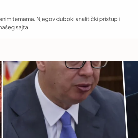
venim temama. Njegov duboki analitički pristup i
našeg sajta.