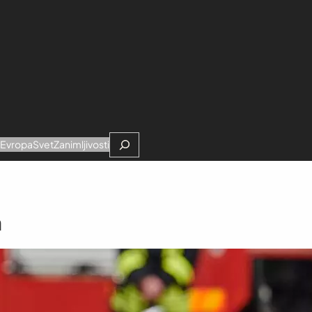
Search
e
Evropa
Svet
Zanimljivosti
n