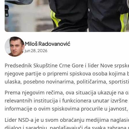
Miloš Radovanović
jun 28, 2026
Predsednik Skupštine Crne Gore i lider Nove srpske
njegove partije o pripremi spiskova osoba kojima 
ulaska, posebno novinarima, političarima, sportist
Prema njegovim rečima, ova situacija ukazuje na oz
relevantnih institucija i funkcionera unutar izvršn
informacije o ovim spiskovima procurile u javnost,
Lider NSD-a je u svom obraćanju medijima naglasi
dijalog i saradnju, naglašavajući da svaka zabrana