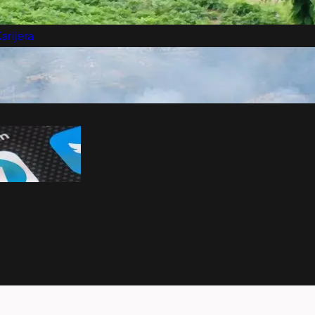
retplatite se na vesti
arijera
Marketing
Kontakt