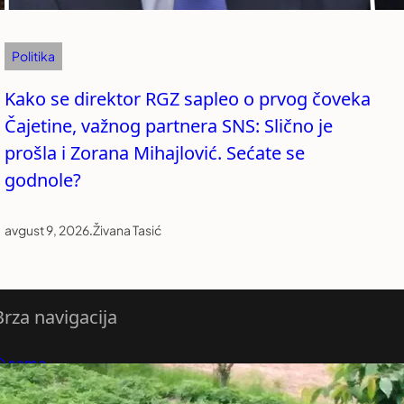
Politika
Kako se direktor RGZ sapleo o prvog čoveka
Čajetine, važnog partnera SNS: Slično je
prošla i Zorana Mihajlović. Sećate se
godnole?
avgust 9, 2026
.
Živana Tasić
Brza navigacija
O nama
redloži Vest