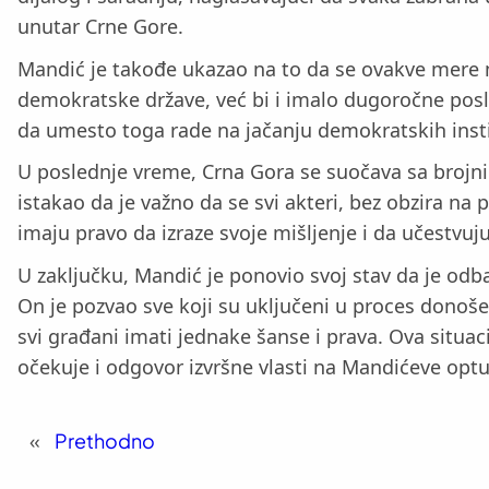
unutar Crne Gore.
Mandić je takođe ukazao na to da se ovakve mere mo
demokratske države, već bi i imalo dugoročne posle
da umesto toga rade na jačanju demokratskih institu
U poslednje vreme, Crna Gora se suočava sa brojnim
istakao da je važno da se svi akteri, bez obzira na p
imaju pravo da izraze svoje mišljenje i da učestvuj
U zaključku, Mandić je ponovio svoj stav da je odb
On je pozvao sve koji su uključeni u proces donoš
svi građani imati jednake šanse i prava. Ova situa
očekuje i odgovor izvršne vlasti na Mandićeve opt
«
Prethodno