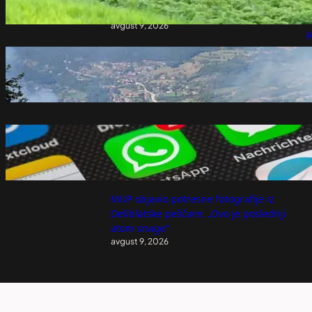
troškove proizvodnje
P
avgust 9, 2026
K
U Severnoj Makedoniji aktivna dva
požara, jednan pod kontrolom, 22
ugašena
avgust 9, 2026
Volite WhatsApp stikere? ChatGPT bi
uskoro mogao olakšati njihovo pravljenje
avgust 9, 2026
MUP objavio potresne fotografije iz
Deliblatske peščare: „Ovo je poslednji
atom snage“
avgust 9, 2026