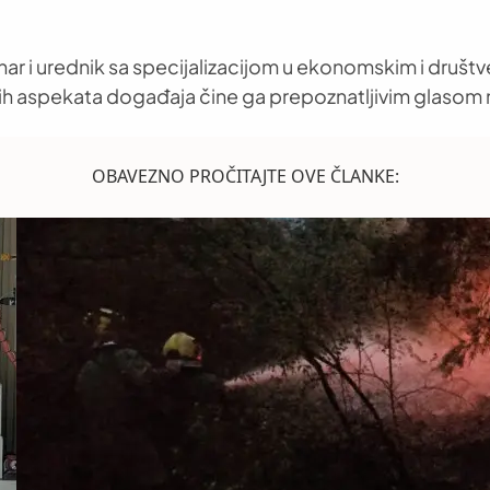
nar i urednik sa specijalizacijom u ekonomskim i društ
h aspekata događaja čine ga prepoznatljivim glasom 
OBAVEZNO PROČITAJTE OVE ČLANKE: