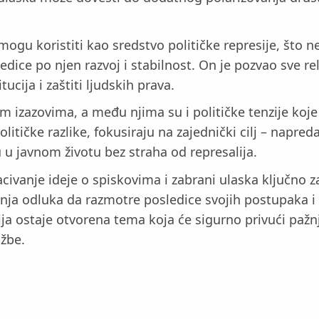
gu koristiti kao sredstvo političke represije, što 
dice po njen razvoj i stabilnost. On je pozvao sve re
cija i zaštiti ljudskih prava.
 izazovima, a među njima su i političke tenzije koj
olitičke razlike, fokusiraju na zajednički cilj – napre
u u javnom životu bez straha od represalija.
acivanje ideje o spiskovima i zabrani ulaska ključno 
enja odluka da razmotre posledice svojih postupaka i
cija ostaje otvorena tema koja će sigurno privući paž
užbe.