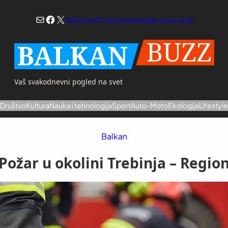
Mail
Facebook
X
Naslovna
O nama
Pretplatite se na vesti
Vaš svakodnevni pogled na svet
a
Društvo
Kultura
Nauka i tehnologija
Sport
Auto-Moto
Ekologija
Lifestyl
Balkan
Požar u okolini Trebinja – Regio