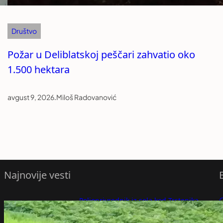
Društvo
Požar u Deliblatskoj peščari zahvatio oko
1.500 hektara
avgust 9, 2026
.
Miloš Radovanović
Najnovije vesti
Poljoprivrednik iz sela kod Trstenika
nakon 30 godina isekao šljivik od preko
P
1.000 stabala: Više ne može da pokrije