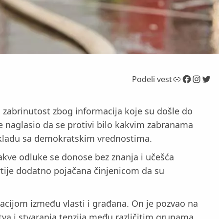
Link
Facebook
Instagram
Twitter
Podeli vest
u zabrinutost zbog informacija koje su došle do
e naglasio da se protivi bilo kakvim zabranama
u skladu sa demokratskim vrednostima.
takve odluke se donose bez znanja i učešća
artije dodatno pojačana činjenicom da su
cijom između vlasti i građana. On je pozvao na
va i stvaranja tenzija među različitim grupama