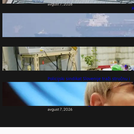
avgust 7, 2026
K
Moguća ekološka katastrofa blizu Omana:
Nasukao se 270 metara dug tanker – Svet
avgust 7, 2026
Živeo je od pirinča i povrća više od dve
decenije: Neverovatna štednja Japanca
ostavila svet bez teksta
avgust 7, 2026
Policijski sindikat Slovenije traži stručnu i
nepristrasnu istragu saobraćajne
nesreće u kojoj je učestvovala Nataša Pirc
Musar: Šta radi Ruskinja u kombiju sa
predsednicom? – Region
avgust 7, 2026