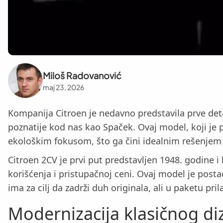
Miloš Radovanović
maj 23, 2026
Kompanija Citroen je nedavno predstavila prve de
poznatije kod nas kao Spaček. Ovaj model, koji je 
ekološkim fokusom, što ga čini idealnim rešenjem z
Citroen 2CV je prvi put predstavljen 1948. godine 
korišćenja i pristupačnoj ceni. Ovaj model je post
ima za cilj da zadrži duh originala, ali u paketu
Modernizacija klasičnog di