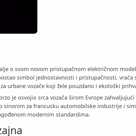
talje o svom novom pristupačnom električnom modelu,
postao simbol jednostavnosti i pristupačnosti, vraća
a urbane vozače koji žele pouzdano i ekološki prihvat
i brzo je osvojio srca vozača širom Evrope zahvaljuju
ao sinonim za francusku automobilske industrije i si
 prilagođenom modernim standardima.
zajna