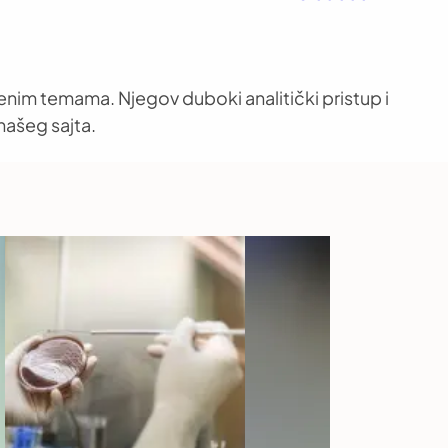
venim temama. Njegov duboki analitički pristup i
našeg sajta.