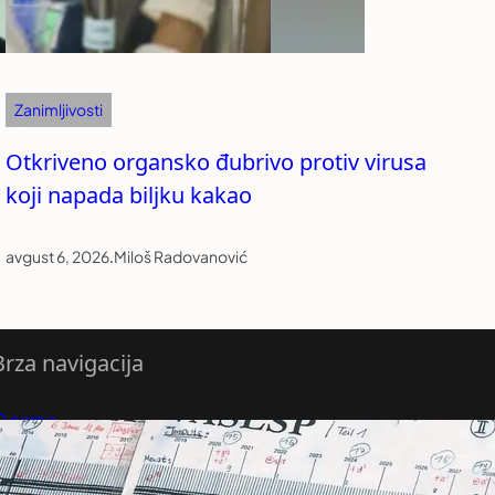
Zanimljivosti
Otkriveno organsko đubrivo protiv virusa
koji napada biljku kakao
avgust 6, 2026
.
Miloš Radovanović
Brza navigacija
O nama
redloži Vest
retplatite se na vesti