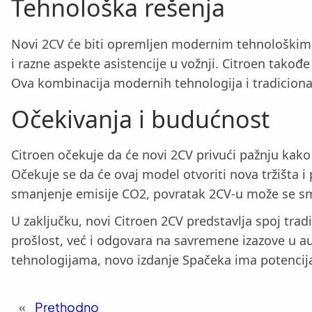
Tehnološka rešenja
Novi 2CV će biti opremljen modernim tehnološkim 
i razne aspekte asistencije u vožnji. Citroen tako
Ova kombinacija modernih tehnologija i tradicional
Očekivanja i budućnost
Citroen očekuje da će novi 2CV privući pažnju kako 
Očekuje se da će ovaj model otvoriti nova tržišta i
smanjenje emisije CO2, povratak 2CV-u može se sm
U zaključku, novi Citroen 2CV predstavlja spoj tra
prošlost, već i odgovara na savremene izazove u 
tehnologijama, novo izdanje Spačeka ima potencij
«
Prethodno