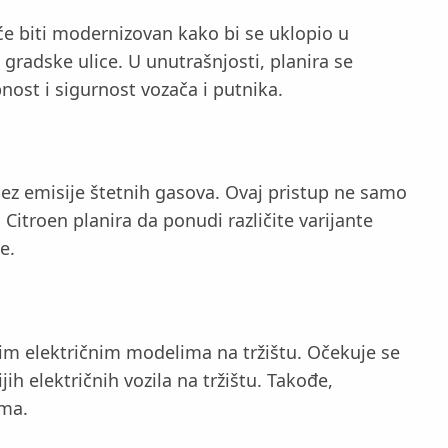
n će biti modernizovan kako bi se uklopio u
gradske ulice. U unutrašnjosti, planira se
nost i sigurnost vozača i putnika.
bez emisije štetnih gasova. Ovaj pristup ne samo
Citroen planira da ponudi različite varijante
e.
ugim električnim modelima na tržištu. Očekuje se
h električnih vozila na tržištu. Takođe,
ima.