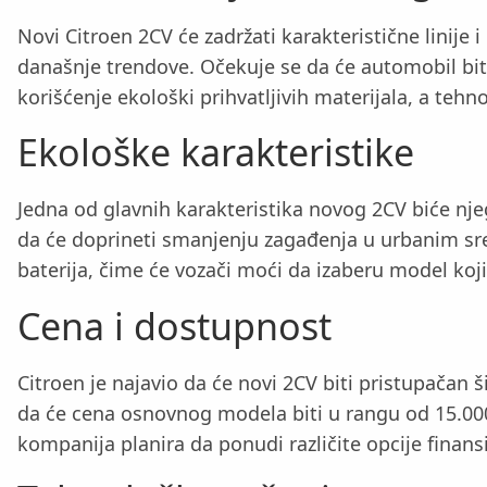
Novi Citroen 2CV će zadržati karakteristične linije i
današnje trendove. Očekuje se da će automobil biti 
korišćenje ekološki prihvatljivih materijala, a teh
Ekološke karakteristike
Jedna od glavnih karakteristika novog 2CV biće nje
da će doprineti smanjenju zagađenja u urbanim sredi
baterija, čime će vozači moći da izaberu model koj
Cena i dostupnost
Citroen je najavio da će novi 2CV biti pristupačan
da će cena osnovnog modela biti u rangu od 15.000 d
kompanija planira da ponudi različite opcije finan