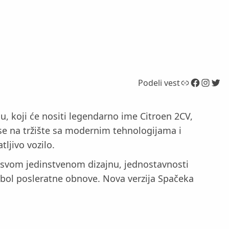
Link
Facebook
Instagram
Twitter
Podeli vest
 koji će nositi legendarno ime Citroen 2CV,
 se na tržište sa modernim tehnologijama i
ljivo vozilo.
ći svom jedinstvenom dizajnu, jednostavnosti
mbol posleratne obnove. Nova verzija Spačeka