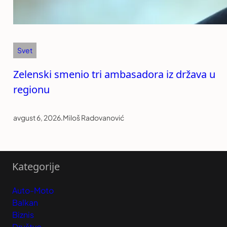
Svet
Zelenski smenio tri ambasadora iz država u
regionu
avgust 6, 2026
.
Miloš Radovanović
Kategorije
Auto-Moto
Balkan
Biznis
Društvo