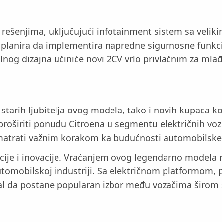
rešenjima, uključujući infotainment sistem sa veli
đe planira da implementira napredne sigurnosne funkci
nog dizajna učiniće novi 2CV vrlo privlačnim za mlađ
starih ljubitelja ovog modela, tako i novih kupaca koj
 proširiti ponudu Citroena u segmentu električnih voz
atrati važnim korakom ka budućnosti automobilske 
dicije i inovacije. Vraćanjem ovog legendarno modela 
automobilskoj industriji. Sa električnom platformo
al da postane popularan izbor među vozačima širom 