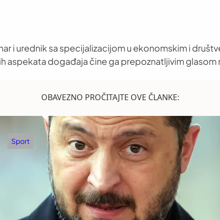
nar i urednik sa specijalizacijom u ekonomskim i društ
h aspekata događaja čine ga prepoznatljivim glasom 
OBAVEZNO PROČITAJTE OVE ČLANKE:
Sport
Partizan – Tobol: Valjak traži prečicu do
Madrida!
avgust 6, 2026
.
Zoran Milošević