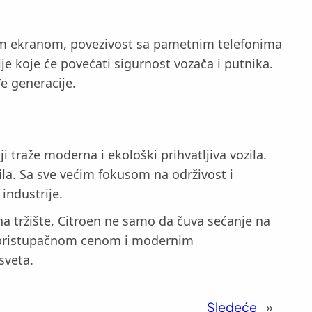
kim ekranom, povezivost sa pametnim telefonima
je koje će povećati sigurnost vozača i putnika.
e generacije.
i traže moderna i ekološki prihvatljiva vozila.
ila. Sa sve većim fokusom na održivost i
industrije.
na tržište, Citroen ne samo da čuva sećanje na
m, pristupačnom cenom i modernim
sveta.
Sledeće
»