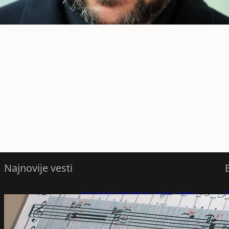
Najnovije vesti
Najsporiji koncert na svetu: Jedna
kompozicija notu po notu i tako sve do
P
2640. godine – Vesti iz Srbije, regiona i
sveta
P