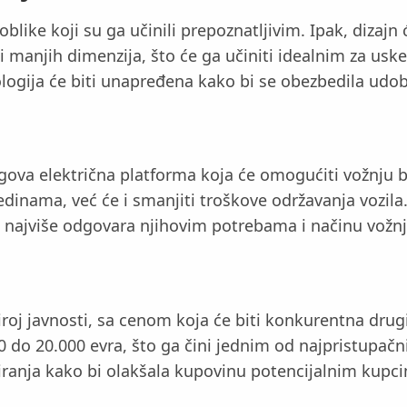
 oblike koji su ga učinili prepoznatljivim. Ipak, dizaj
manjih dimenzija, što će ga učiniti idealnim za uske 
nologija će biti unapređena kako bi se obezbedila udob
gova električna platforma koja će omogućiti vožnju 
nama, već će i smanjiti troškove održavanja vozila. 
i najviše odgovara njihovim potrebama i načinu vožnj
 široj javnosti, sa cenom koja će biti konkurentna dr
o 20.000 evra, što ga čini jednim od najpristupačniji
siranja kako bi olakšala kupovinu potencijalnim kupc