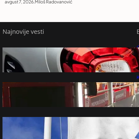
avgust 7, 2026
.
Miloš Radovanović
Najnovije vesti
Smart otkrio novi gradski električni
P
automobil na potpuno neobičan način
(FOTO)
P
avgust 8, 2026
K
Nedeljnik: Najveći izdavači neće
učestvovati na ovogodišnjem Sajmu
knjiga – Vesti iz Srbije, regiona i sveta
avgust 8, 2026
Postignut dogovor Libana i Izraela o
mogućim trupama za nadzor
razoružavanja Hezbolaha – Svet