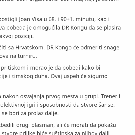
tigli Joan Visa u 68. i 90+1. minutu, kao i
Ova pobeda je omogućila DR Kongu da se plasira
kvoj poziciji.
uočiti sa Hrvatskom. DR Kongo će odmeriti snage
ova na turniru.
 pritiskom i morao je da pobedi kako bi
acije i timskog duha. Ovaj uspeh će sigurno
o nakon osvajanja prvog mesta u grupi. Trener i
olektivnoj igri i sposobnosti da stvore šanse.
se bori za prolaz dalje.
zbedili drugi plasman, ali će morati da pokažu
tvore prilike biće suštinska za njihov dalji