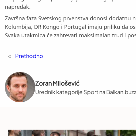
napredak.
Završna faza Svetskog prvenstva donosi dodatnu nape
Kolumbija, DR Kongo i Portugal imaju priliku da ost
Svaka utakmica će zahtevati maksimalan trud i pos
«
Prethodno
Zoran Milošević
Urednik kategorije Sport na Balkan.buzz