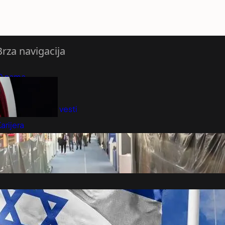
Brza navigacija
O nama
redloži Vest
retplatite se na vesti
arijera
Marketing
Kontakt