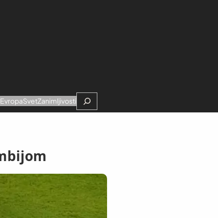
Search
e
Evropa
Svet
Zanimljivosti
umbijom