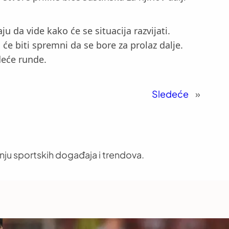
 da vide kako će se situacija razvijati.
 će biti spremni da se bore za prolaz dalje.
deće runde.
Sledeće
»
nju sportskih događaja i trendova.