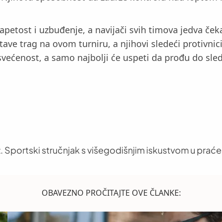
tost i uzbuđenje, a navijači svih timova jedva čekaju
ave trag na ovom turniru, a njihovi sledeći protivnici
većenost, a samo najbolji će uspeti da prođu do sle
. Sportski stručnjak s višegodišnjim iskustvom u praće
OBAVEZNO PROČITAJTE OVE ČLANKE: