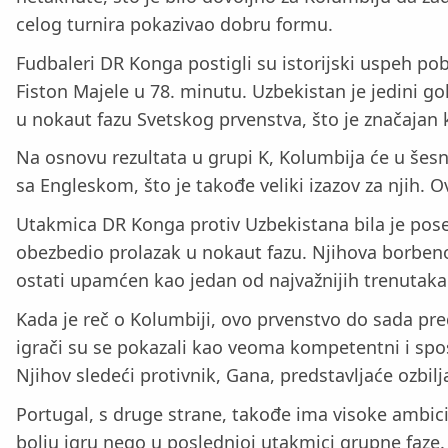
celog turnira pokazivao dobru formu.
Fudbaleri DR Konga postigli su istorijski uspeh po
Fiston Majele u 78. minutu. Uzbekistan je jedini 
u nokaut fazu Svetskog prvenstva, što je značajan ko
Na osnovu rezultata u grupi K, Kolumbija će u šesn
sa Engleskom, što je takođe veliki izazov za njih. O
Utakmica DR Konga protiv Uzbekistana bila je pose
obezbedio prolazak u nokaut fazu. Njihova borbenos
ostati upamćen kao jedan od najvažnijih trenutaka 
Kada je reč o Kolumbiji, ovo prvenstvo do sada pre
igrači su se pokazali kao veoma kompetentni i sposo
Njihov sledeći protivnik, Gana, predstavljaće ozbilj
Portugal, s druge strane, takođe ima visoke ambici
bolju igru nego u poslednjoj utakmici grupne faze. 