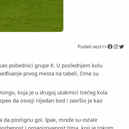
Link
Facebook
Instagram
Twitter
Podeli vest
a kao pobednici grupe K. U poslednjem kolu
zbeđivanje prvog mesta na tabeli, čime su
ongo, koja je u drugoj utakmici trećeg kola
speo da osvoji nijedan bod i završio je kao
a da postignu gol. Ipak, mreže su ostale
 borbenost i organizovanost tima, koji je tokom