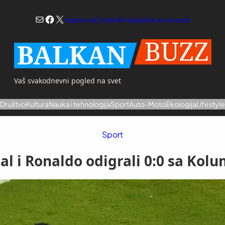
Mail
Facebook
X
Naslovna
O nama
Pretplatite se na vesti
Vaš svakodnevni pogled na svet
a
Društvo
Kultura
Nauka i tehnologija
Sport
Auto-Moto
Ekologija
Lifestyl
Sport
al i Ronaldo odigrali 0:0 sa Kol