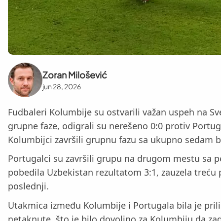
Zoran Milošević
jun 28, 2026
Fudbaleri Kolumbije su ostvarili važan uspeh na S
grupne faze, odigrali su nerešeno 0:0 protiv Portu
Kolumbijci završili grupnu fazu sa ukupno sedam 
Portugalci su završili grupu na drugom mestu sa p
pobedila Uzbekistan rezultatom 3:1, zauzela treću po
poslednji.
Utakmica između Kolumbije i Portugala bila je prili
netaknute, što je bilo dovoljno za Kolumbiju da za