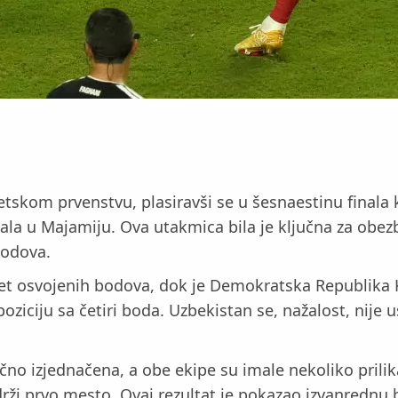
vetskom prvenstvu, plasiravši se u šesnaestinu final
gala u Majamiju. Ova utakmica bila je ključna za obe
bodova.
et osvojenih bodova, dok je Demokratska Republika K
ziciju sa četiri boda. Uzbekistan se, nažalost, nije u
čno izjednačena, a obe ekipe su imale nekoliko prilik
drži prvo mesto. Ovaj rezultat je pokazao izvanrednu