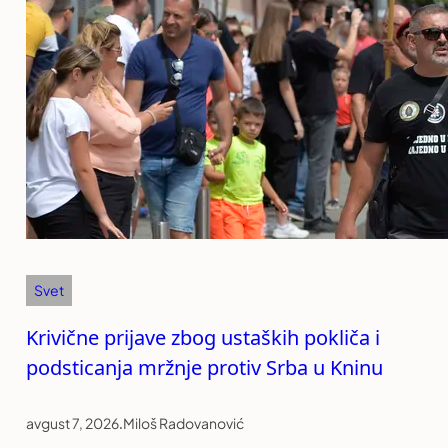
Svet
Krivične prijave zbog ustaških pokliča i
podsticanja mržnje protiv Srba u Kninu
avgust 7, 2026
.
Miloš Radovanović