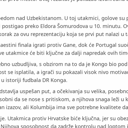
bedom nad Uzbekistanom. U toj utakmici, golove su pos
gol postigao preko Eldora Šomurodova u 10. minutu. 
rak za ovu reprezentaciju koja se prvi put nalazi u ta
aestini finala igrati protiv Gane, dok će Portugal s
ve utakmice će biti ključne za dalji napredak ovih tim
bno uzbudljiva, s obzirom na to da je Kongo bio pod
t se isplatila, a igrači su pokazali visok nivo motiv
u istoriji fudbala DR Konga.
dstavlja uspešan put, a očekivanja su velika, posebn
bni da se nose s pritiskom, a njihova snaga leži u k
an izazov, ali Kolumbija ima sve potrebne kvalitete da 
je. Utakmica protiv Hrvatske biće ključna, jer su obe
Njihova sposobnost da zadrže kontrolu nad loptom i s