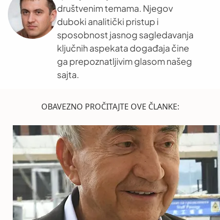
društvenim temama. Njegov
duboki analitički pristup i
sposobnost jasnog sagledavanja
ključnih aspekata događaja čine
ga prepoznatljivim glasom našeg
sajta.
OBAVEZNO PROČITAJTE OVE ČLANKE: