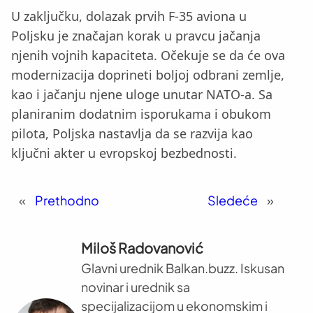
U zaključku, dolazak prvih F-35 aviona u
Poljsku je značajan korak u pravcu jačanja
njenih vojnih kapaciteta. Očekuje se da će ova
modernizacija doprineti boljoj odbrani zemlje,
kao i jačanju njene uloge unutar NATO-a. Sa
planiranim dodatnim isporukama i obukom
pilota, Poljska nastavlja da se razvija kao
ključni akter u evropskoj bezbednosti.
«
Prethodno
Sledeće
»
Miloš Radovanović
Glavni urednik Balkan.buzz. Iskusan
novinar i urednik sa
specijalizacijom u ekonomskim i