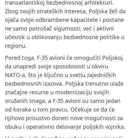
transatlantskoj bezbednosnoj arhitekturi.
Zbog svojih strateških interesa, Poljska želi da
ojača svoje odbrambene kapacitete i postane
ne samo potrošač sigurnosti, već i aktivni
učesnik u oblikovanju bezbednosne politike u
regionu.
Pored toga, F-35 avioni će omogućiti Poljskoj
da unapredi svoje sposobnosti u okviru
NATO-a, što je ključno u svetlu zajedničkih
bezbednosnih izazova. Poljska trenutno ulaže
značajne resurse u modernizaciju svojih
oružanih snaga, a F-35 avioni su samo jedan
od koraka u tom pravcu. Očekuje se da će
njihovo prisustvo doneti nove mogućnosti za
obuku i operativno delovanje poljskih vojnika.