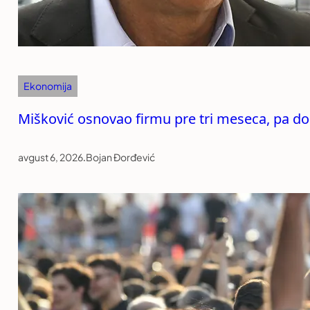
Ekonomija
Mišković osnovao firmu pre tri meseca, pa d
avgust 6, 2026
.
Bojan Đorđević