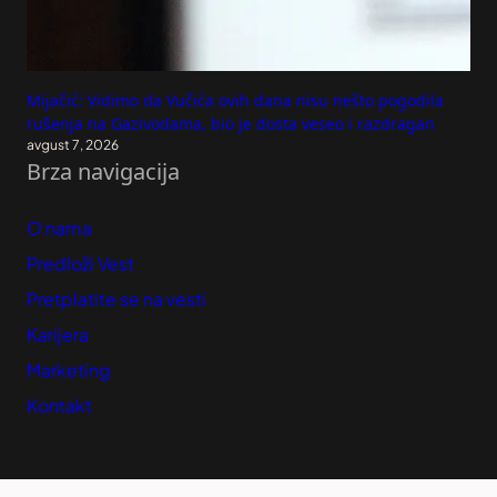
Mijačić: Vidimo da Vučića ovih dana nisu nešto pogodila
rušenja na Gazivodama, bio je dosta veseo i razdragan
avgust 7, 2026
Brza navigacija
O nama
Predloži Vest
Pretplatite se na vesti
Karijera
Marketing
Kontakt