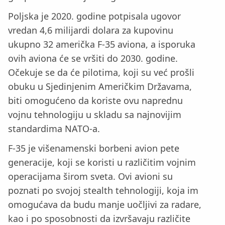
Poljska je 2020. godine potpisala ugovor
vredan 4,6 milijardi dolara za kupovinu
ukupno 32 američka F-35 aviona, a isporuka
ovih aviona će se vršiti do 2030. godine.
Očekuje se da će pilotima, koji su već prošli
obuku u Sjedinjenim Američkim Državama,
biti omogućeno da koriste ovu naprednu
vojnu tehnologiju u skladu sa najnovijim
standardima NATO-a.
F-35 je višenamenski borbeni avion pete
generacije, koji se koristi u različitim vojnim
operacijama širom sveta. Ovi avioni su
poznati po svojoj stealth tehnologiji, koja im
omogućava da budu manje uočljivi za radare,
kao i po sposobnosti da izvršavaju različite