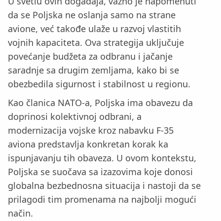
U svetlu ovih događaja, važno je napomenuti
da se Poljska ne oslanja samo na strane
avione, već takođe ulaže u razvoj vlastitih
vojnih kapaciteta. Ova strategija uključuje
povećanje budžeta za odbranu i jačanje
saradnje sa drugim zemljama, kako bi se
obezbedila sigurnost i stabilnost u regionu.
Kao članica NATO-a, Poljska ima obavezu da
doprinosi kolektivnoj odbrani, a
modernizacija vojske kroz nabavku F-35
aviona predstavlja konkretan korak ka
ispunjavanju tih obaveza. U ovom kontekstu,
Poljska se suočava sa izazovima koje donosi
globalna bezbednosna situacija i nastoji da se
prilagodi tim promenama na najbolji mogući
način.