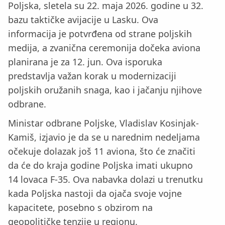
Poljska, sletela su 22. maja 2026. godine u 32.
bazu taktičke avijacije u Lasku. Ova
informacija je potvrđena od strane poljskih
medija, a zvanična ceremonija dočeka aviona
planirana je za 12. jun. Ova isporuka
predstavlja važan korak u modernizaciji
poljskih oružanih snaga, kao i jačanju njihove
odbrane.
Ministar odbrane Poljske, Vladislav Kosinjak-
Kamiš, izjavio je da se u narednim nedeljama
očekuje dolazak još 11 aviona, što će značiti
da će do kraja godine Poljska imati ukupno
14 lovaca F-35. Ova nabavka dolazi u trenutku
kada Poljska nastoji da ojača svoje vojne
kapacitete, posebno s obzirom na
geopolitičke tenzije u regionu.