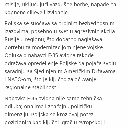
misije, uključujući vazdušne borbe, napade na
kopnene ciljeve i izviđanje.
Poljska se suočava sa brojnim bezbednosnim
izazovima, posebno u svetlu agresivnih akcija
Rusije u regionu, što dodatno naglašava
potrebu za modernizacijom njene vojske.
Odluka o nabavci F-35 aviona takođe
odražava opredeljenje Poljske da pojača svoju
saradnju sa Sjedinjenim Američkim Državama
i NATO-om, što je ključno za očuvanje
regionalne stabilnosti.
Nabavka F-35 aviona nije samo tehnička
odluka; ona ima i značajnu političku
dimenziju. Poljska se kroz ovaj potez
pozicionira kao ključni igrač u evropskoj i