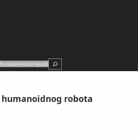
Search
e
Evropa
Svet
Zanimljivosti
og humanoidnog robota