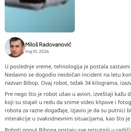
Miloš Radovanović
maj 10, 2026
U poslednje vreme, tehnologija je postala sastavn
Nedavno se dogodio neobičan incident na letu kom
nazvan Bibop. Ovaj robot, težak 34 kilograma, izazv
Pre nego što je robot ušao u avion, izveštaji kažu
koji su stajali u redu da snime video klipove i foto
robota za razne događaje, izjavio je da su putnici b
interakcije u svakodnevnim situacijama, kao što j
Roboti poput Bibopa postaju sve prisutniji u razli