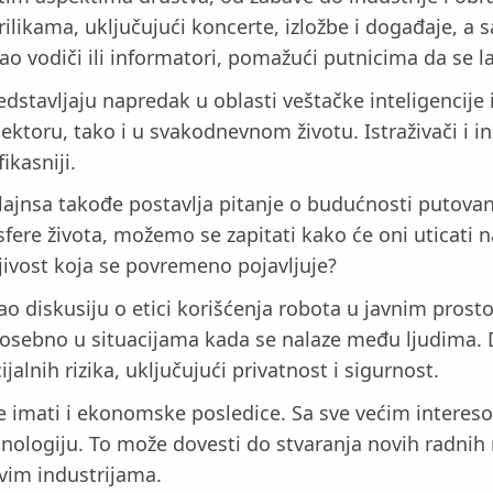
likama, uključujući koncerte, izložbe i događaje, a s
ao vodiči ili informatori, pomažući putnicima da se l
stavljaju napredak u oblasti veštačke inteligencije i
toru, tako i u svakodnevnom životu. Istraživači i in
ikasniji.
lajnsa takođe postavlja pitanje o budućnosti putovanj
sfere života, možemo se zapitati kako će oni uticati n
jivost koja se povremeno pojavljuje?
diskusiju o etici korišćenja robota u javnim prostori
posebno u situacijama kada se nalaze među ljudima. 
jalnih rizika, uključujući privatnost i sigurnost.
 imati i ekonomske posledice. Sa sve većim intereso
ologiju. To može dovesti do stvaranja novih radnih me
ovim industrijama.