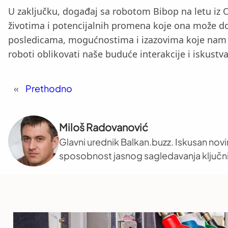
U zaključku, događaj sa robotom Bibop na letu iz O
životima i potencijalnih promena koje ona može do
posledicama, mogućnostima i izazovima koje nam do
roboti oblikovati naše buduće interakcije i iskustva
«
Prethodno
Miloš Radovanović
Glavni urednik Balkan.buzz. Iskusan novi
sposobnost jasnog sagledavanja ključni