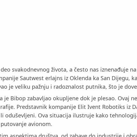
i deo svakodnevnog života, a često nas iznenađuje na
panije Sautwest erlajns iz Oklenda ka San Dijegu, 
ao je veliku pažnju i radoznalost putnika, što je dov
 da je Bibop zabavljao okupljene dok je plesao. Ovaj 
grafije. Predstavnik kompanije Elit Ivent Robotiks iz D
ili oduševljeni. Ova situacija ilustruje kako tehnologi
e putovanje avionom.
čitim aspektima društva, od zabave do industrije i ob