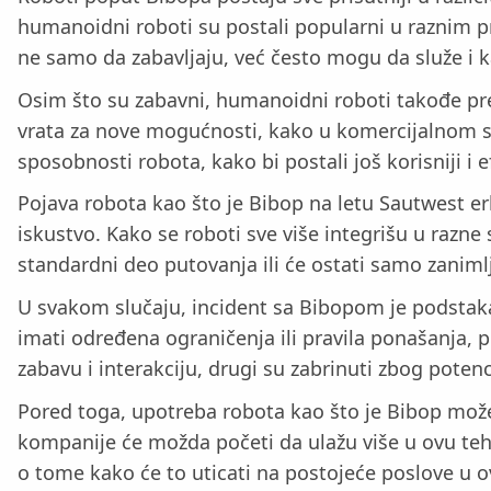
humanoidni roboti su postali popularni u raznim pri
ne samo da zabavljaju, već često mogu da služe i k
Osim što su zabavni, humanoidni roboti takođe pred
vrata za nove mogućnosti, kako u komercijalnom sek
sposobnosti robota, kako bi postali još korisniji i ef
Pojava robota kao što je Bibop na letu Sautwest er
iskustvo. Kako se roboti sve više integrišu u razne 
standardni deo putovanja ili će ostati samo zaniml
U svakom slučaju, incident sa Bibopom je podstakao 
imati određena ograničenja ili pravila ponašanja, 
zabavu i interakciju, drugi su zabrinuti zbog potenci
Pored toga, upotreba robota kao što je Bibop može
kompanije će možda početi da ulažu više u ovu tehn
o tome kako će to uticati na postojeće poslove u 