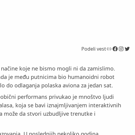
Link
Facebook
Instagram
Twitter
Podeli vest
 načine koje ne bismo mogli ni da zamislimo.
kada je među putnicima bio humanoidni robot
elo do odlaganja polaska aviona za jedan sat.
neobični performans privukao je mnoštvo ljudi
alasa, koja se bavi iznajmljivanjem interaktivnih
ja može da stvori uzbudljive trenutke i
razovanja. U poslednjih nekoliko godina,