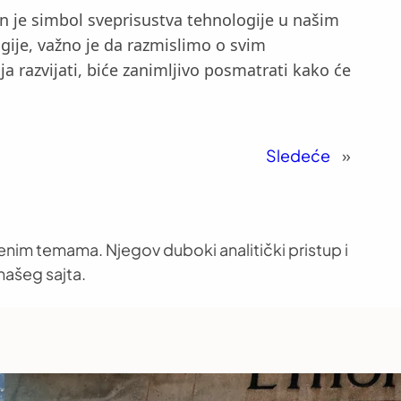
n je simbol sveprisustva tehnologije u našim
gije, važno je da razmislimo o svim
razvijati, biće zanimljivo posmatrati kako će
Sledeće
»
venim temama. Njegov duboki analitički pristup i
našeg sajta.