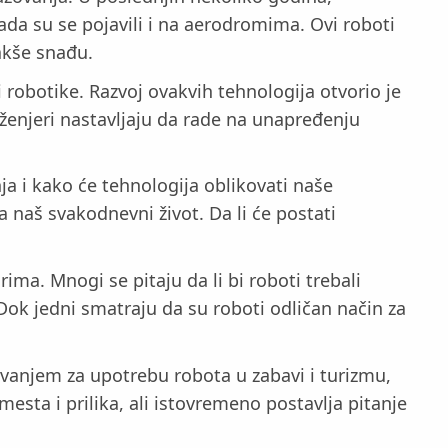
ada su se pojavili i na aerodromima. Ovi roboti
akše snađu.
 robotike. Razvoj ovakvih tehnologija otvorio je
ženjeri nastavljaju da rade na unapređenju
a i kako će tehnologija oblikovati naše
a naš svakodnevni život. Da li će postati
ma. Mnogi se pitaju da li bi roboti trebali
Dok jedni smatraju da su roboti odličan način za
vanjem za upotrebu robota u zabavi i turizmu,
sta i prilika, ali istovremeno postavlja pitanje