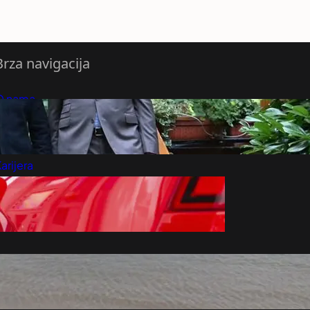
Brza navigacija
O nama
redloži Vest
retplatite se na vesti
arijera
Marketing
Kontakt