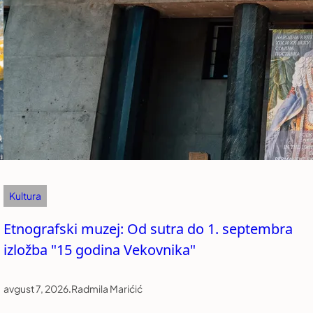
Kultura
Etnografski muzej: Od sutra do 1. septembra
izložba "15 godina Vekovnika"
avgust 7, 2026
.
Radmila Marićić