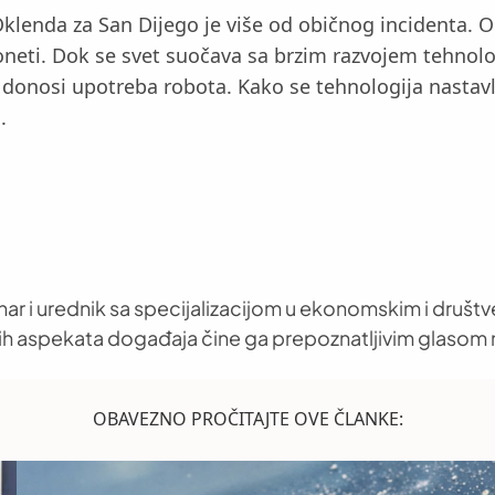
klenda za San Dijego je više od običnog incidenta. O
neti. Dok se svet suočava sa brzim razvojem tehnolo
nosi upotreba robota. Kako se tehnologija nastavlja 
.
nar i urednik sa specijalizacijom u ekonomskim i društ
h aspekata događaja čine ga prepoznatljivim glasom 
OBAVEZNO PROČITAJTE OVE ČLANKE: