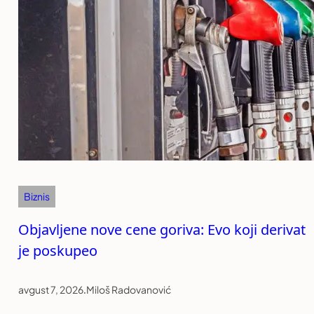
Biznis
Objavljene nove cene goriva: Evo koji derivat
je poskupeo
avgust 7, 2026
.
Miloš Radovanović