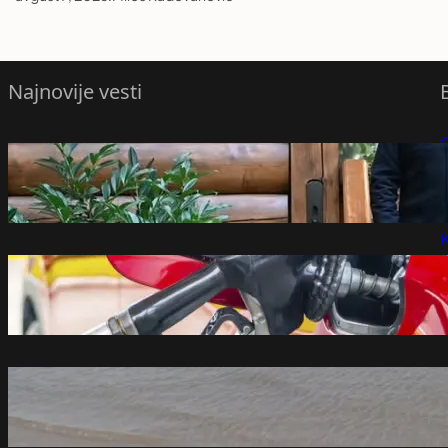
Najnovije vesti
P
Vučić priredio večeru Zelenskom FOTO
avgust 8, 2026
P
K
Vlada Srbije donela odluku o ceni goriva:
Važiće do 16. avgusta
avgust 8, 2026
Nizak vodostaj Dunava zaustavio brodove
kod Iloka
avgust 8, 2026