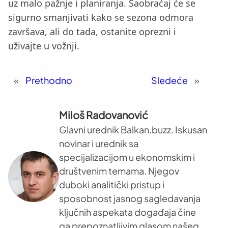
uz malo pažnje i planiranja. Saobraćaj će se
sigurno smanjivati kako se sezona odmora
završava, ali do tada, ostanite oprezni i
uživajte u vožnji.
«
Prethodno
Sledeće
»
Miloš Radovanović
Glavni urednik Balkan.buzz. Iskusan
novinar i urednik sa
specijalizacijom u ekonomskim i
društvenim temama. Njegov
duboki analitički pristup i
sposobnost jasnog sagledavanja
ključnih aspekata događaja čine
ga prepoznatljivim glasom našeg