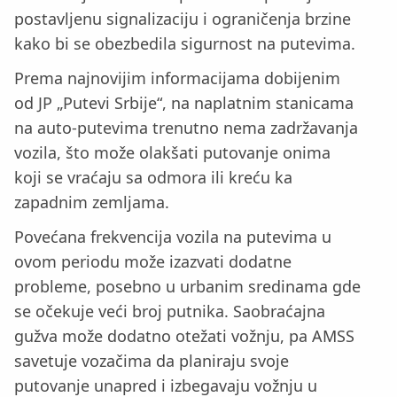
postavljenu signalizaciju i ograničenja brzine
kako bi se obezbedila sigurnost na putevima.
Prema najnovijim informacijama dobijenim
od JP „Putevi Srbije“, na naplatnim stanicama
na auto-putevima trenutno nema zadržavanja
vozila, što može olakšati putovanje onima
koji se vraćaju sa odmora ili kreću ka
zapadnim zemljama.
Povećana frekvencija vozila na putevima u
ovom periodu može izazvati dodatne
probleme, posebno u urbanim sredinama gde
se očekuje veći broj putnika. Saobraćajna
gužva može dodatno otežati vožnju, pa AMSS
savetuje vozačima da planiraju svoje
putovanje unapred i izbegavaju vožnju u