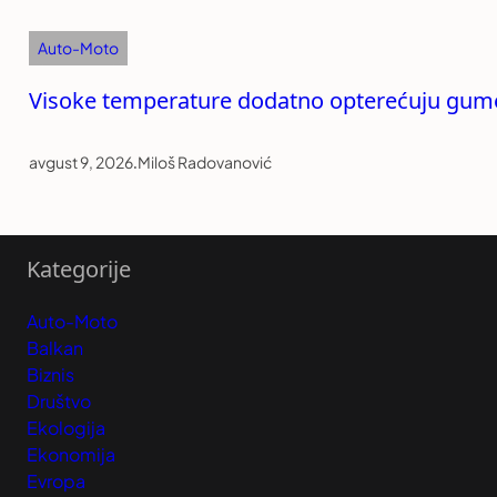
Auto-Moto
Visoke temperature dodatno opterećuju gume
avgust 9, 2026
.
Miloš Radovanović
Kategorije
Auto-Moto
Balkan
Biznis
Društvo
Ekologija
Ekonomija
Evropa