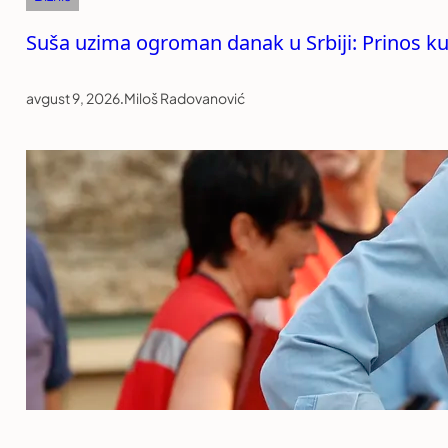
Suša uzima ogroman danak u Srbiji: Prinos ku
avgust 9, 2026
.
Miloš Radovanović