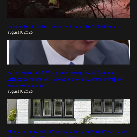
Požar u Deliblatskoj peščari zahvatio oko 1.500 hektara
avgust 9, 2026
Kako se direktor RGZ sapleo o prvog čoveka Čajetine,
važnog partnera SNS: Slično je prošla i Zorana Mihajlović.
Sećate se godnole?
avgust 9, 2026
Montažna kuća od 100 kvadrata košta od 50.000 evra, ali tu