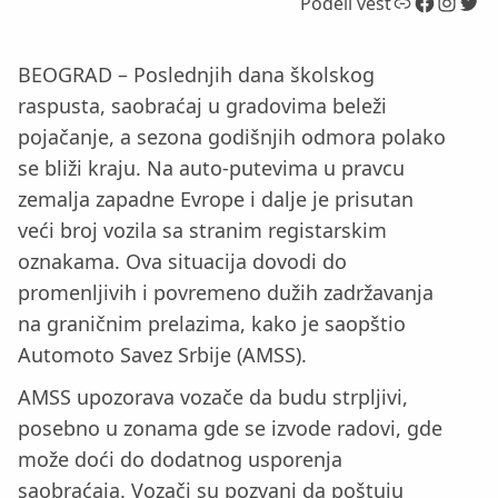
Link
Facebook
Instagram
Twitter
Podeli vest
BEOGRAD – Poslednjih dana školskog
raspusta, saobraćaj u gradovima beleži
pojačanje, a sezona godišnjih odmora polako
se bliži kraju. Na auto-putevima u pravcu
zemalja zapadne Evrope i dalje je prisutan
veći broj vozila sa stranim registarskim
oznakama. Ova situacija dovodi do
promenljivih i povremeno dužih zadržavanja
na graničnim prelazima, kako je saopštio
Automoto Savez Srbije (AMSS).
AMSS upozorava vozače da budu strpljivi,
posebno u zonama gde se izvode radovi, gde
može doći do dodatnog usporenja
saobraćaja. Vozači su pozvani da poštuju