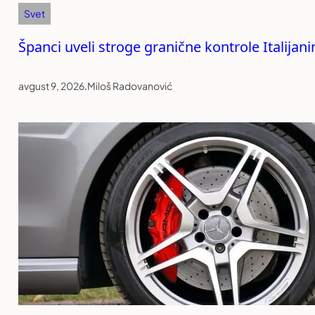
Svet
Španci uveli stroge granične kontrole Italija
avgust 9, 2026
.
Miloš Radovanović