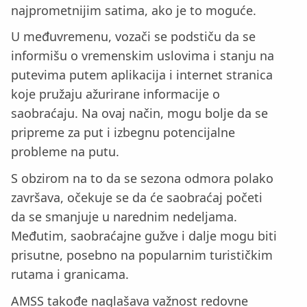
najprometnijim satima, ako je to moguće.
U međuvremenu, vozači se podstiču da se
informišu o vremenskim uslovima i stanju na
putevima putem aplikacija i internet stranica
koje pružaju ažurirane informacije o
saobraćaju. Na ovaj način, mogu bolje da se
pripreme za put i izbegnu potencijalne
probleme na putu.
S obzirom na to da se sezona odmora polako
završava, očekuje se da će saobraćaj početi
da se smanjuje u narednim nedeljama.
Međutim, saobraćajne gužve i dalje mogu biti
prisutne, posebno na popularnim turističkim
rutama i granicama.
AMSS takođe naglašava važnost redovne