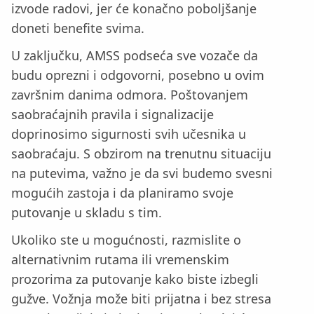
izvode radovi, jer će konačno poboljšanje
doneti benefite svima.
U zaključku, AMSS podseća sve vozače da
budu oprezni i odgovorni, posebno u ovim
završnim danima odmora. Poštovanjem
saobraćajnih pravila i signalizacije
doprinosimo sigurnosti svih učesnika u
saobraćaju. S obzirom na trenutnu situaciju
na putevima, važno je da svi budemo svesni
mogućih zastoja i da planiramo svoje
putovanje u skladu s tim.
Ukoliko ste u mogućnosti, razmislite o
alternativnim rutama ili vremenskim
prozorima za putovanje kako biste izbegli
gužve. Vožnja može biti prijatna i bez stresa