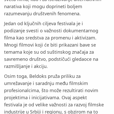
narativa koji mogu doprineti boljem
razumevanju društvenih fenomena.
Jedan od ključnih ciljeva festivala je i
podizanje svesti o važnosti dokumentarnog
filma kao sredstva za promenu i aktivizam.
Mnogi filmovi koji će biti prikazani bave se
temama koje su od suštinskog značaja za
savremeno društvo, podstičući gledaoce na
razmišljanje i akciju.
Osim toga, Beldoks pruža priliku za
umrežavanje i saradnju među filmskim
profesionalcima, što može rezultirati novim
projektima i inicijativama. Ovaj aspekt
festivala je od velike važnosti za razvoj filmske
industrije u Srbiji i regionu, s obzirom na to