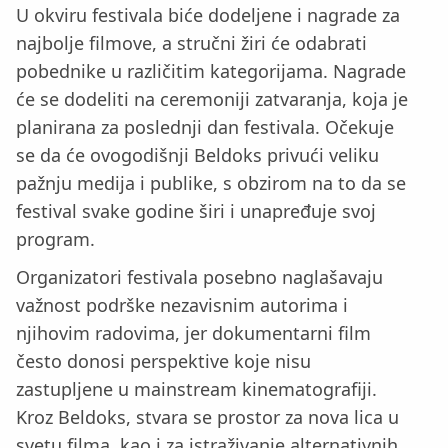
U okviru festivala biće dodeljene i nagrade za
najbolje filmove, a stručni žiri će odabrati
pobednike u različitim kategorijama. Nagrade
će se dodeliti na ceremoniji zatvaranja, koja je
planirana za poslednji dan festivala. Očekuje
se da će ovogodišnji Beldoks privući veliku
pažnju medija i publike, s obzirom na to da se
festival svake godine širi i unapređuje svoj
program.
Organizatori festivala posebno naglašavaju
važnost podrške nezavisnim autorima i
njihovim radovima, jer dokumentarni film
često donosi perspektive koje nisu
zastupljene u mainstream kinematografiji.
Kroz Beldoks, stvara se prostor za nova lica u
svetu filma, kao i za istraživanje alternativnih