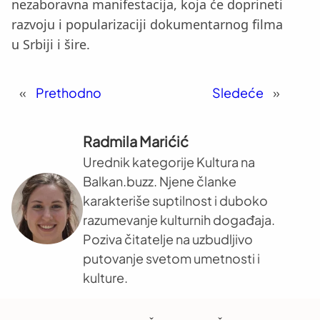
nezaboravna manifestacija, koja će doprineti
razvoju i popularizaciji dokumentarnog filma
u Srbiji i šire.
«
Prethodno
Sledeće
»
Radmila Marićić
Urednik kategorije Kultura na
Balkan.buzz. Njene članke
karakteriše suptilnost i duboko
razumevanje kulturnih događaja.
Poziva čitatelje na uzbudljivo
putovanje svetom umetnosti i
kulture.