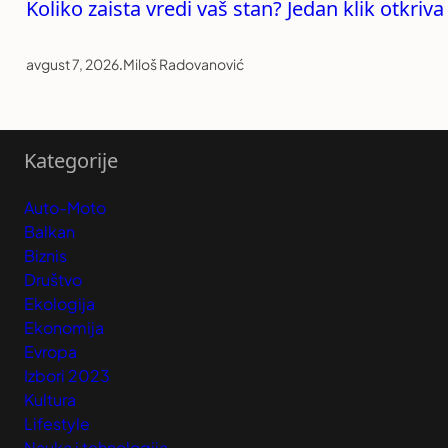
Koliko zaista vredi vaš stan? Jedan klik otkriv
avgust 7, 2026
.
Miloš Radovanović
Kategorije
Auto-Moto
Balkan
Biznis
Društvo
Ekologija
Ekonomija
Evropa
Izbori 2023
Kultura
Lifestyle
Nauka i tehnologija