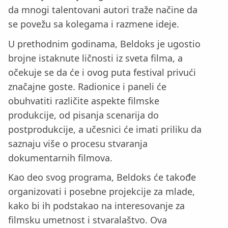
da mnogi talentovani autori traže načine da
se povežu sa kolegama i razmene ideje.
U prethodnim godinama, Beldoks je ugostio
brojne istaknute ličnosti iz sveta filma, a
očekuje se da će i ovog puta festival privući
značajne goste. Radionice i paneli će
obuhvatiti različite aspekte filmske
produkcije, od pisanja scenarija do
postprodukcije, a učesnici će imati priliku da
saznaju više o procesu stvaranja
dokumentarnih filmova.
Kao deo svog programa, Beldoks će takođe
organizovati i posebne projekcije za mlade,
kako bi ih podstakao na interesovanje za
filmsku umetnost i stvaralaštvo. Ova