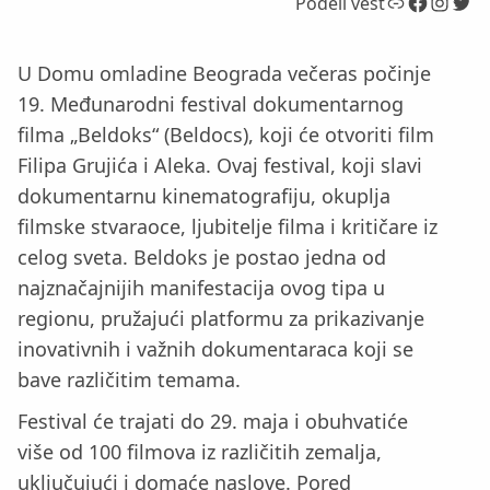
Link
Facebook
Instagram
Twitter
Podeli vest
U Domu omladine Beograda večeras počinje
19. Međunarodni festival dokumentarnog
filma „Beldoks“ (Beldocs), koji će otvoriti film
Filipa Grujića i Aleka. Ovaj festival, koji slavi
dokumentarnu kinematografiju, okuplja
filmske stvaraoce, ljubitelje filma i kritičare iz
celog sveta. Beldoks je postao jedna od
najznačajnijih manifestacija ovog tipa u
regionu, pružajući platformu za prikazivanje
inovativnih i važnih dokumentaraca koji se
bave različitim temama.
Festival će trajati do 29. maja i obuhvatiće
više od 100 filmova iz različitih zemalja,
uključujući i domaće naslove. Pored