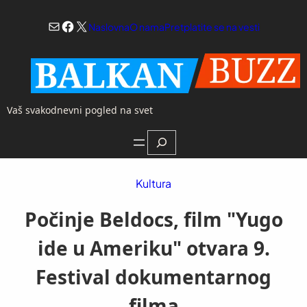
Skoči
Mail
Facebook
X
na
Naslovna
O nama
Pretplatite se na vesti
sadržaj
Vaš svakodnevni pogled na svet
Search
Kultura
Počinje Beldocs, film "Yugo
ide u Ameriku" otvara 9.
Festival dokumentarnog
filma