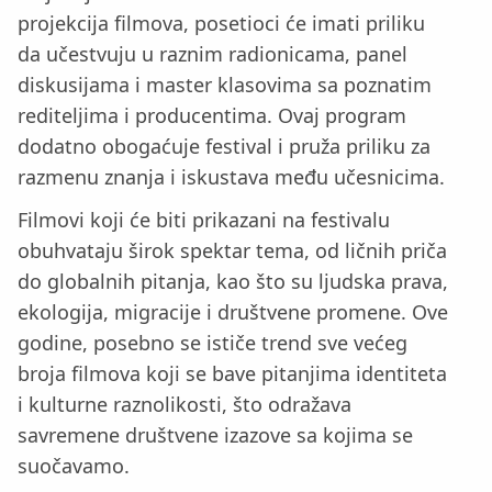
projekcija filmova, posetioci će imati priliku
da učestvuju u raznim radionicama, panel
diskusijama i master klasovima sa poznatim
rediteljima i producentima. Ovaj program
dodatno obogaćuje festival i pruža priliku za
razmenu znanja i iskustava među učesnicima.
Filmovi koji će biti prikazani na festivalu
obuhvataju širok spektar tema, od ličnih priča
do globalnih pitanja, kao što su ljudska prava,
ekologija, migracije i društvene promene. Ove
godine, posebno se ističe trend sve većeg
broja filmova koji se bave pitanjima identiteta
i kulturne raznolikosti, što odražava
savremene društvene izazove sa kojima se
suočavamo.