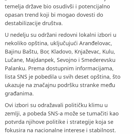
temelja države bio osudivši i potencijalno
opasan trend koji bi mogao dovesti do
destabilizacije društva.
U nedelju su održani redovni lokalni izbori u
nekoliko opština, uključujući Aranđelovac,
Bajinu Baštu, Bor, Kladovo, Knjaževac, Kulu,
Lučane, Majdanpek, Sevojno i Smederevsku
Palanku. Prema dostupnim informacijama,
lista SNS je pobedila u svih deset opština, što
ukazuje na značajnu podršku stranke među
građanima.
Ovi izbori su odražavali političku klimu u
zemlji, a pobeda SNS-a može se tumačiti kao
potvrda njihove politike i strategije koja se
fokusira na nacionalne interese i stabilnost.