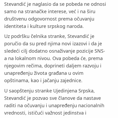
Stevandić je naglasio da se pobeda ne odnosi
samo na stranačke interese, već i na širu
društvenu odgovornost prema očuvanju
identiteta i kulture srpskog naroda.
Uz podršku čelnika stranke, Stevandić je
poručio da su pred njima novi izazovi i da je
sledeći cilj dodatno osnaživanje pozicije SNS-
a na lokalnom nivou. Ova pobeda će, prema
njegovim rečima, doprineti daljem razvoju i
unapređenju života građana u ovim
opštinama, kao i jačanju zajednice.
U saopštenju stranke Ujedinjena Srpska,
Stevandić je pozvao sve članove da nastave
raditi na očuvanju i unapređenju nacionalnih
vrednosti, ističući važnost jedinstva i