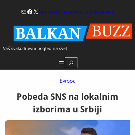
Skoči
Mail
Facebook
X
na
Naslovna
O nama
Pretplatite se na vesti
sadržaj
Vaš svakodnevni pogled na svet
Search
Evropa
Pobeda SNS na lokalnim
izborima u Srbiji