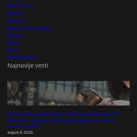
Izbori 2023
Kultura
Lifestyle
Nauka i tehnologija
Politika
Sport
Svet
Zanimljivosti
Najnovije vesti
Jedna navika postala je deo modernog zabavljanja: Evo
zašto ljudi "guglaju" potencijalnog partnera i koje su
zamke te prakse
avgust 8, 2026