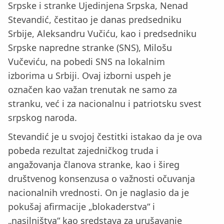
Srpske i stranke Ujedinjena Srpska, Nenad
Stevandić, čestitao je danas predsedniku
Srbije, Aleksandru Vučiću, kao i predsedniku
Srpske napredne stranke (SNS), Milošu
Vučeviću, na pobedi SNS na lokalnim
izborima u Srbiji. Ovaj izborni uspeh je
označen kao važan trenutak ne samo za
stranku, već i za nacionalnu i patriotsku svest
srpskog naroda.
Stevandić je u svojoj čestitki istakao da je ova
pobeda rezultat zajedničkog truda i
angažovanja članova stranke, kao i šireg
društvenog konsenzusa o važnosti očuvanja
nacionalnih vrednosti. On je naglasio da je
pokušaj afirmacije „blokaderstva“ i
„nasilništva“ kao sredstava za urušavanje