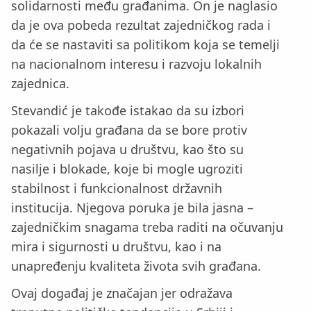
solidarnosti među građanima. On je naglasio
da je ova pobeda rezultat zajedničkog rada i
da će se nastaviti sa politikom koja se temelji
na nacionalnom interesu i razvoju lokalnih
zajednica.
Stevandić je takođe istakao da su izbori
pokazali volju građana da se bore protiv
negativnih pojava u društvu, kao što su
nasilje i blokade, koje bi mogle ugroziti
stabilnost i funkcionalnost državnih
institucija. Njegova poruka je bila jasna –
zajedničkim snagama treba raditi na očuvanju
mira i sigurnosti u društvu, kao i na
unapređenju kvaliteta života svih građana.
Ovaj događaj je značajan jer odražava