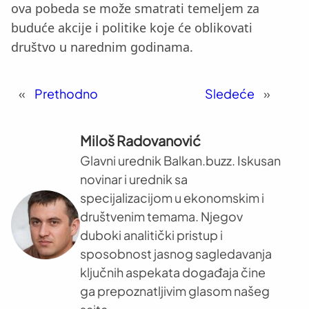
ova pobeda se može smatrati temeljem za
buduće akcije i politike koje će oblikovati
društvo u narednim godinama.
«
Prethodno
Sledeće
»
Miloš Radovanović
Glavni urednik Balkan.buzz. Iskusan
novinar i urednik sa
specijalizacijom u ekonomskim i
društvenim temama. Njegov
duboki analitički pristup i
sposobnost jasnog sagledavanja
ključnih aspekata događaja čine
ga prepoznatljivim glasom našeg