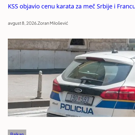
KSS objavio cenu karata za meč Srbije i Franc
avgust 8, 2026
.
Zoran Milošević
Balkan