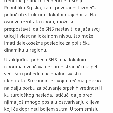
trenutne političke tendencije u Srbiji i
Republika Srpska, kao i povezanost između
političkih struktura i lokalnih zajednica. Na
osnovu rezultata izbora, može se
pretpostaviti da će SNS nastaviti da jača svoj
uticaj i vlast na lokalnom nivou, što može
imati dalekosežne posledice za političku
dinamiku u regionu.
U zaključku, pobeda SNS-a na lokalnim
izborima označava ne samo stranački uspeh,
već i širu pobedu nacionalne svesti i
identiteta. Stevandić je svojim rečima pozvao
na dalju borbu za očuvanje srpskih vrednosti i
kulturološkog nasleđa, ističući da je pred
njima još mnogo posla u ostvarivanju ciljeva
koji će doprineti boljem sutra. U tom smislu,