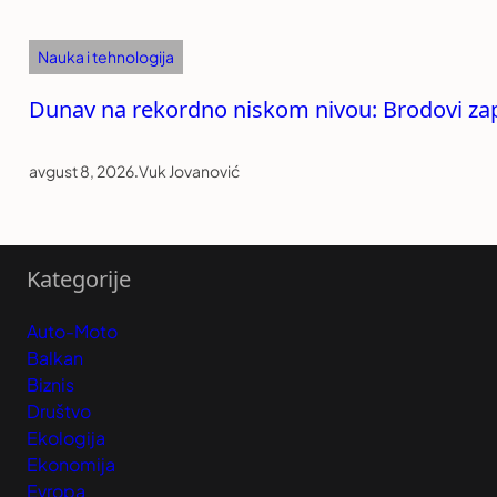
Nauka i tehnologija
Dunav na rekordno niskom nivou: Brodovi zapel
avgust 8, 2026
.
Vuk Jovanović
Kategorije
Auto-Moto
Balkan
Biznis
Društvo
Ekologija
Ekonomija
Evropa