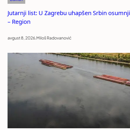
Jutarnji list: U Zagrebu uhapšen Srbin osumnji
– Region
avgust 8, 2026
.
Miloš Radovanović