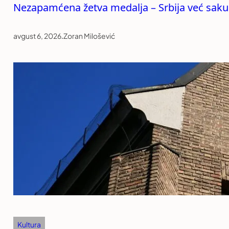
Nezapamćena žetva medalja – Srbija već sakup
avgust 6, 2026
.
Zoran Milošević
Kultura