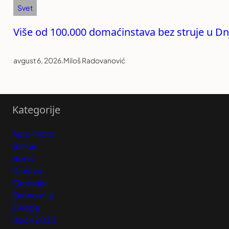
Svet
Više od 100.000 domaćinstava bez struje u Dnj
avgust 6, 2026
.
Miloš Radovanović
Kategorije
Auto-Moto
Balkan
Biznis
Društvo
Ekologija
Ekonomija
Evropa
Izbori 2023