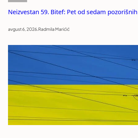
Neizvestan 59. Bitef: Pet od sedam pozorišnih 
avgust 6, 2026
.
Radmila Marićić