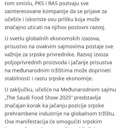
tom smislu, PKS i RAS pozivaju sve
zainteresovane kompanije da se prijave za
učešće i iskoriste ovu priliku koja može
značajno uticati na njihov poslovni razvoj.
U svetlu globalnih ekonomskih izazova,
prisustvo na ovakvim sajmovima postaje sve
važnije za srpske privrednike. Razvoj izvoza
poljoprivrednih proizvoda i jačanje prisustva
na međunarodnim tržištima može doprineti
stabilnosti i rastu srpske ekonomije.
U zaključku, učešće na Međunarodnom sajmu
„The Saudi Food Show 2025“ predstavlja
značajan korak ka jačanju pozicije srpske
prehrambene industrije na globalnom tržištu.
Ova manifestacija će omogućiti srpskim