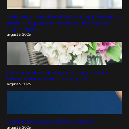
„Neka kukaju i već jednom shvate da su izgubili rat koji su
započeli“: Reagovanja iz Hrvatske na Vučićeve izjave o
„Oluji“ – Region
avgust 6, 2026
Četiri sobne biljke mogu doprineti čistijem vazduhu:
Uklanjaju toksine i unose svežinu u prostor
avgust 6, 2026
Miomir Kecmanović ATP Montreal poraz tenis
avgust 6, 2026