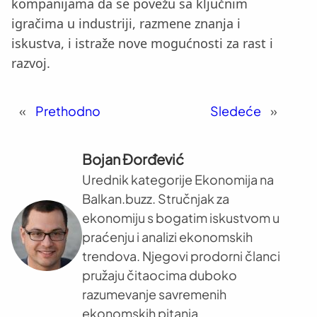
kompanijama da se povežu sa ključnim
igračima u industriji, razmene znanja i
iskustva, i istraže nove mogućnosti za rast i
razvoj.
«
Prethodno
Sledeće
»
Bojan Đorđević
Urednik kategorije Ekonomija na
Balkan.buzz. Stručnjak za
ekonomiju s bogatim iskustvom u
praćenju i analizi ekonomskih
trendova. Njegovi prodorni članci
pružaju čitaocima duboko
razumevanje savremenih
ekonomskih pitanja.