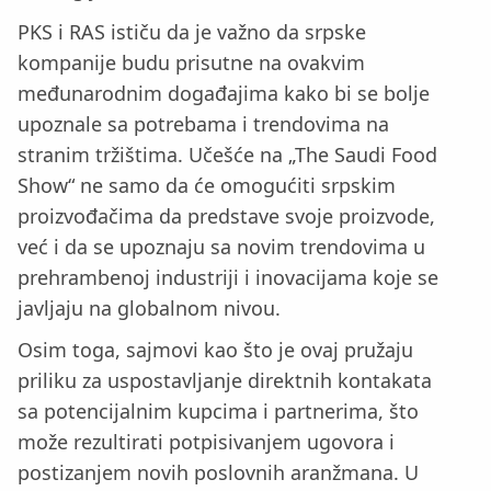
PKS i RAS ističu da je važno da srpske
kompanije budu prisutne na ovakvim
međunarodnim događajima kako bi se bolje
upoznale sa potrebama i trendovima na
stranim tržištima. Učešće na „The Saudi Food
Show“ ne samo da će omogućiti srpskim
proizvođačima da predstave svoje proizvode,
već i da se upoznaju sa novim trendovima u
prehrambenoj industriji i inovacijama koje se
javljaju na globalnom nivou.
Osim toga, sajmovi kao što je ovaj pružaju
priliku za uspostavljanje direktnih kontakata
sa potencijalnim kupcima i partnerima, što
može rezultirati potpisivanjem ugovora i
postizanjem novih poslovnih aranžmana. U