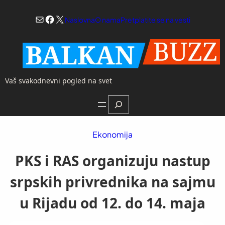
Skoči
Mail
Facebook
X
na
Naslovna
O nama
Pretplatite se na vesti
sadržaj
Vaš svakodnevni pogled na svet
Search
Ekonomija
PKS i RAS organizuju nastup
srpskih privrednika na sajmu
u Rijadu od 12. do 14. maja