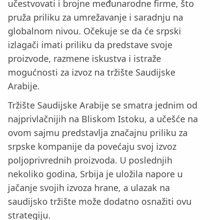
učestvovati i brojne međunarodne firme, što
pruža priliku za umrežavanje i saradnju na
globalnom nivou. Očekuje se da će srpski
izlagači imati priliku da predstave svoje
proizvode, razmene iskustva i istraže
mogućnosti za izvoz na tržište Saudijske
Arabije.
Tržište Saudijske Arabije se smatra jednim od
najprivlačnijih na Bliskom Istoku, a učešće na
ovom sajmu predstavlja značajnu priliku za
srpske kompanije da povećaju svoj izvoz
poljoprivrednih proizvoda. U poslednjih
nekoliko godina, Srbija je uložila napore u
jačanje svojih izvoza hrane, a ulazak na
saudijsko tržište može dodatno osnažiti ovu
strategiju.