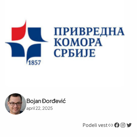
Bojan Đorđević
april 22, 2025
Link
Facebook
Instagram
Twitter
Podeli vest