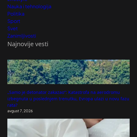
Nauka i tehnologija
Politika
Sport
Svet
Zanimljivosti
Najnovije vesti
„Samo je detonator zakazao“: Katastrofa na aerodromu
izbegnuta u poslednjem trenutku, Evropa ulazi u novu fazu
rata?
avgust 7, 2026