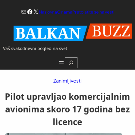
Skoči
Mail
Facebook
X
na
Naslovna
O nama
Pretplatite se na vesti
sadržaj
Vaš svakodnevni pogled na svet
Search
Zanimljivosti
Pilot upravljao komercijalnim
avionima skoro 17 godina bez
licence