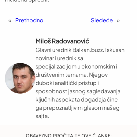
«
Prethodno
Sledeće
»
Miloš Radovanović
Glavni urednik Balkan.buzz. Iskusan
novinar i urednik sa
specijalizacijom u ekonomskim i
društvenim temama. Njegov
duboki analitički pristup i
sposobnost jasnog sagledavanja
ključnih aspekata događaja čine
ga prepoznatljivim glasom našeg
sajta.
OBAVEZNO PROČITAJTE OVE ČLANKE: