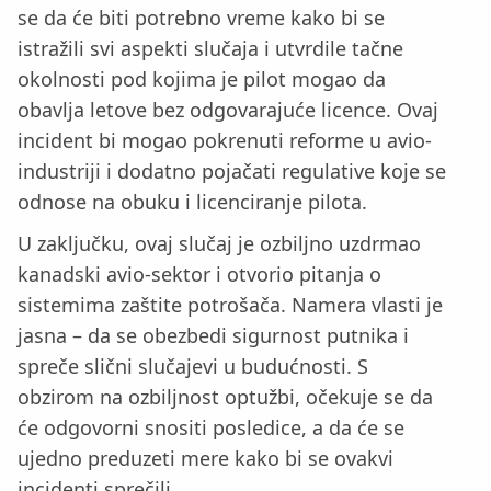
se da će biti potrebno vreme kako bi se
istražili svi aspekti slučaja i utvrdile tačne
okolnosti pod kojima je pilot mogao da
obavlja letove bez odgovarajuće licence. Ovaj
incident bi mogao pokrenuti reforme u avio-
industriji i dodatno pojačati regulative koje se
odnose na obuku i licenciranje pilota.
U zaključku, ovaj slučaj je ozbiljno uzdrmao
kanadski avio-sektor i otvorio pitanja o
sistemima zaštite potrošača. Namera vlasti je
jasna – da se obezbedi sigurnost putnika i
spreče slični slučajevi u budućnosti. S
obzirom na ozbiljnost optužbi, očekuje se da
će odgovorni snositi posledice, a da će se
ujedno preduzeti mere kako bi se ovakvi
incidenti sprečili.