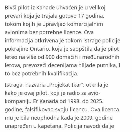
Bivši pilot iz Kanade uhvaćen je u velikoj
prevari koja je trajala gotovo 17 godina,
tokom kojih je upravljao komercijalnim
avionima bez potrebne licence. Ova
informacija otkrivena je tokom istrage policije
pokrajine Ontario, koja je saopštila da je pilot
leteo na više od 900 domaćih i međunarodnih
letova, prevozeći decenijama hiljade putnika, i
to bez potrebnih kvalifikacija.
Istraga, nazvana „Projekat Ikar“, otkrila je
kako je ovaj pilot, koji je radio za avio-
kompaniju Er Kanada od 1998. do 2025.
godine, falsifikovao svoju licencu. Ova licenca
mu je bila neophodna kada je 2009. godine
unapređen u kapetana. Policija navodi da je