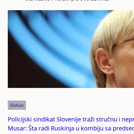
Balkan
Policijski sindikat Slovenije traži stručnu i n
Musar: Šta radi Ruskinja u kombiju sa preds