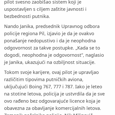
pilot svesno zaobišao sistem koji je
uspostavljen s ciljem zaštite javnosti i
bezbednosti putnika.
Nando Janika, predsednik Upravnog odbora
policije regiona Pil, izjavio je da je ovakvo
ponašanje nedopustivo i da je neophodna
odgovornost za takve postupke. „Kada se to
dogodi, neophodna je odgovornost“, naglasio
je Janika, ukazujući na ozbiljnost situacije.
Tokom svoje karijere, ovaj pilot je upravljao
različitim tipovima putničkih aviona,
uključujući Boing 767, 777 i 787. Iako je leteo
na stotine letova, policija je ustvrdila da je sve
ovo rađeno bez odgovarajuće licence koja je
obavezna za obavljanje komercijalnih letova.