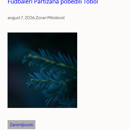
Fudbaleri Partizana pobedili Tobol
avgust 7, 2026
.
Zoran Milošević
Zanimljivosti