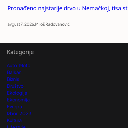
Pronađeno najstarije drvo u Nemačkoj, tisa st
avgust 7, 2026
.
Miloš Radovanović
Kategorije
Auto-Moto
Balkan
Biznis
Društvo
Ekologija
Ekonomija
Evropa
Izbori 2023
Kultura
Lifestyle