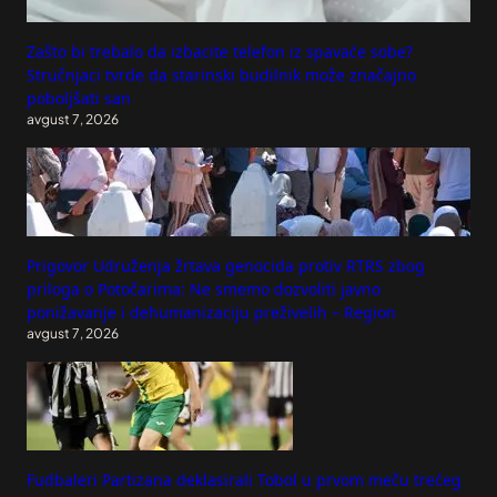
Zašto bi trebalo da izbacite telefon iz spavaće sobe?
Stručnjaci tvrde da starinski budilnik može značajno
poboljšati san
avgust 7, 2026
Prigovor Udruženja žrtava genocida protiv RTRS zbog
priloga o Potočarima: Ne smemo dozvoliti javno
ponižavanje i dehumanizaciju preživelih – Region
avgust 7, 2026
Fudbaleri Partizana deklasirali Tobol u prvom meču trećeg