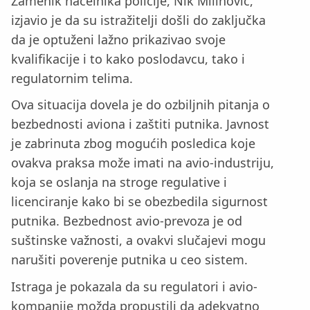
Zamenik načelnika policije, Nik Milinovič,
izjavio je da su istražitelji došli do zaključka
da je optuženi lažno prikazivao svoje
kvalifikacije i to kako poslodavcu, tako i
regulatornim telima.
Ova situacija dovela je do ozbiljnih pitanja o
bezbednosti aviona i zaštiti putnika. Javnost
je zabrinuta zbog mogućih posledica koje
ovakva praksa može imati na avio-industriju,
koja se oslanja na stroge regulative i
licenciranje kako bi se obezbedila sigurnost
putnika. Bezbednost avio-prevoza je od
suštinske važnosti, a ovakvi slučajevi mogu
narušiti poverenje putnika u ceo sistem.
Istraga je pokazala da su regulatori i avio-
kompanije možda propustili da adekvatno