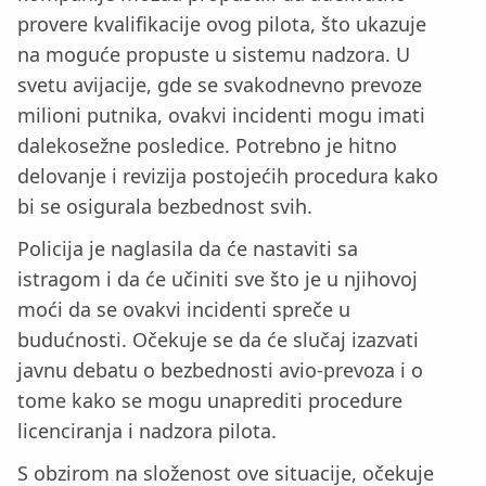
provere kvalifikacije ovog pilota, što ukazuje
na moguće propuste u sistemu nadzora. U
svetu avijacije, gde se svakodnevno prevoze
milioni putnika, ovakvi incidenti mogu imati
dalekosežne posledice. Potrebno je hitno
delovanje i revizija postojećih procedura kako
bi se osigurala bezbednost svih.
Policija je naglasila da će nastaviti sa
istragom i da će učiniti sve što je u njihovoj
moći da se ovakvi incidenti spreče u
budućnosti. Očekuje se da će slučaj izazvati
javnu debatu o bezbednosti avio-prevoza i o
tome kako se mogu unaprediti procedure
licenciranja i nadzora pilota.
S obzirom na složenost ove situacije, očekuje