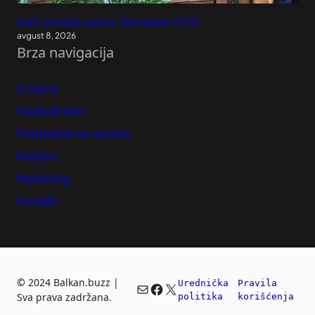
Vučić priredio večeru Zelenskom FOTO
avgust 8, 2026
Brza navigacija
O nama
Predloži Vest
Pretplatite se na vesti
Karijera
Marketing
Kontakt
©
2024 Balkan.buzz |
Urednička 
Pravila 
Mail
Facebook
X
Sva prava zadržana.
politika
korišćenja