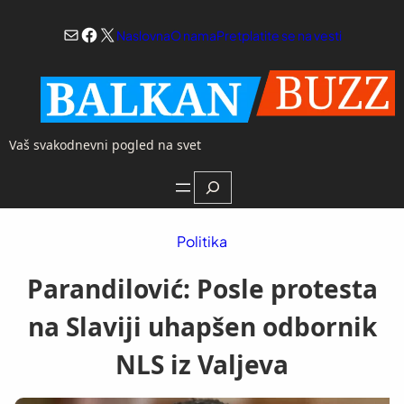
Skoči
Mail
Facebook
X
na
Naslovna
O nama
Pretplatite se na vesti
sadržaj
Vaš svakodnevni pogled na svet
Search
Politika
Parandilović: Posle protesta
na Slaviji uhapšen odbornik
NLS iz Valjeva