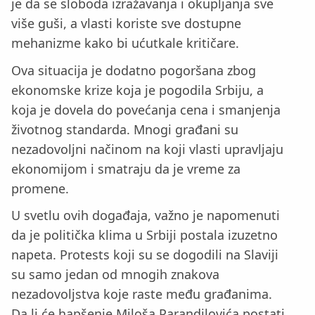
je da se sloboda izražavanja i okupljanja sve
više guši, a vlasti koriste sve dostupne
mehanizme kako bi ućutkale kritičare.
Ova situacija je dodatno pogoršana zbog
ekonomske krize koja je pogodila Srbiju, a
koja je dovela do povećanja cena i smanjenja
životnog standarda. Mnogi građani su
nezadovoljni načinom na koji vlasti upravljaju
ekonomijom i smatraju da je vreme za
promene.
U svetlu ovih događaja, važno je napomenuti
da je politička klima u Srbiji postala izuzetno
napeta. Protests koji su se dogodili na Slaviji
su samo jedan od mnogih znakova
nezadovoljstva koje raste među građanima.
Da li će hapšenje Miloša Parandilovića postati