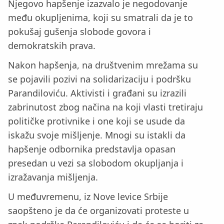
Njegovo hapšenje izazvalo je negodovanje
među okupljenima, koji su smatrali da je to
pokušaj gušenja slobode govora i
demokratskih prava.
Nakon hapšenja, na društvenim mrežama su
se pojavili pozivi na solidarizaciju i podršku
Parandiloviću. Aktivisti i građani su izrazili
zabrinutost zbog načina na koji vlasti tretiraju
političke protivnike i one koji se usude da
iskažu svoje mišljenje. Mnogi su istakli da
hapšenje odbornika predstavlja opasan
presedan u vezi sa slobodom okupljanja i
izražavanja mišljenja.
U međuvremenu, iz Nove levice Srbije
saopšteno je da će organizovati proteste u