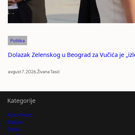
Politika
Dolazak Zelenskog u Beograd za Vučića je „izle
avgust 7, 2026
.
Živana Tasić
Kategorije
Auto-Moto
Balkan
Biznis