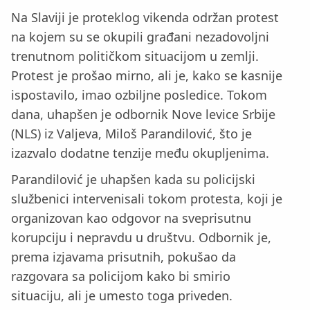
Na Slaviji je proteklog vikenda održan protest
na kojem su se okupili građani nezadovoljni
trenutnom političkom situacijom u zemlji.
Protest je prošao mirno, ali je, kako se kasnije
ispostavilo, imao ozbiljne posledice. Tokom
dana, uhapšen je odbornik Nove levice Srbije
(NLS) iz Valjeva, Miloš Parandilović, što je
izazvalo dodatne tenzije među okupljenima.
Parandilović je uhapšen kada su policijski
službenici intervenisali tokom protesta, koji je
organizovan kao odgovor na sveprisutnu
korupciju i nepravdu u društvu. Odbornik je,
prema izjavama prisutnih, pokušao da
razgovara sa policijom kako bi smirio
situaciju, ali je umesto toga priveden.