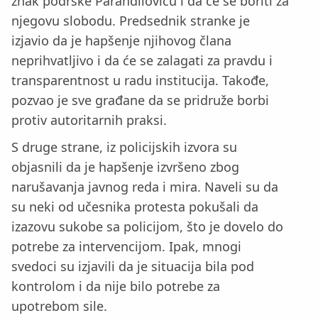
znak podrške Parandiloviću i da će se boriti za
njegovu slobodu. Predsednik stranke je
izjavio da je hapšenje njihovog člana
neprihvatljivo i da će se zalagati za pravdu i
transparentnost u radu institucija. Takođe,
pozvao je sve građane da se pridruže borbi
protiv autoritarnih praksi.
S druge strane, iz policijskih izvora su
objasnili da je hapšenje izvršeno zbog
narušavanja javnog reda i mira. Naveli su da
su neki od učesnika protesta pokušali da
izazovu sukobe sa policijom, što je dovelo do
potrebe za intervencijom. Ipak, mnogi
svedoci su izjavili da je situacija bila pod
kontrolom i da nije bilo potrebe za
upotrebom sile.