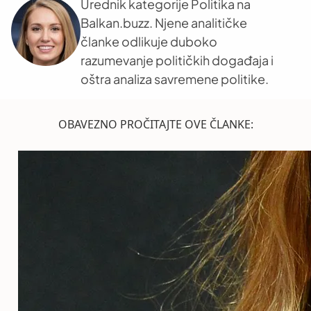
Urednik kategorije Politika na
Balkan.buzz. Njene analitičke
članke odlikuje duboko
razumevanje političkih događaja i
oštra analiza savremene politike.
OBAVEZNO PROČITAJTE OVE ČLANKE: