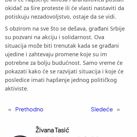
okidač za šire proteste ili će vlasti nastaviti da
potiskuju nezadovoljstvo, ostaje da se vidi.
S obzirom na sve što se dešava, građani Srbije
su pozvani na akciju i solidarnost. Ova
situacija može biti trenutak kada se građani
ujedine i zahtevaju promene koje su im
potrebne za bolju budućnost. Samo vreme će
pokazati kako će se razvijati situacija i koje će
posledice imati hapšenje jednog političkog
aktiviste.
«
Prethodno
Sledeće
»
Živana Tasić