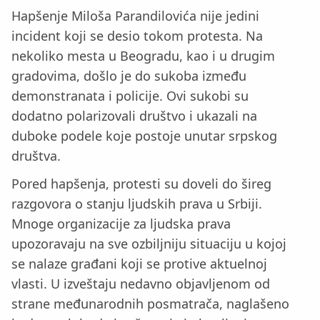
Hapšenje Miloša Parandilovića nije jedini
incident koji se desio tokom protesta. Na
nekoliko mesta u Beogradu, kao i u drugim
gradovima, došlo je do sukoba između
demonstranata i policije. Ovi sukobi su
dodatno polarizovali društvo i ukazali na
duboke podele koje postoje unutar srpskog
društva.
Pored hapšenja, protesti su doveli do šireg
razgovora o stanju ljudskih prava u Srbiji.
Mnoge organizacije za ljudska prava
upozoravaju na sve ozbiljniju situaciju u kojoj
se nalaze građani koji se protive aktuelnoj
vlasti. U izveštaju nedavno objavljenom od
strane međunarodnih posmatrača, naglašeno