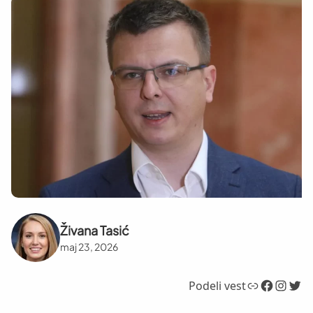
Živana Tasić
maj 23, 2026
Link
Facebook
Instagram
Twitter
Podeli vest