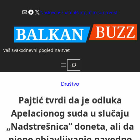
Skoči
Mail
Facebook
X
na
Naslovna
O nama
Pretplatite se na vesti
sadržaj
Vaš svakodnevni pogled na svet
Search
Društvo
Pajtić tvrdi da je odluka
Apelacionog suda u slučaju
„Nadstrešnica“ doneta, ali da
njeno objavljivanje navodno