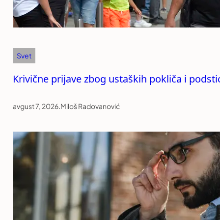
Svet
Krivične prijave zbog ustaških pokliča i podst
avgust 7, 2026
.
Miloš Radovanović