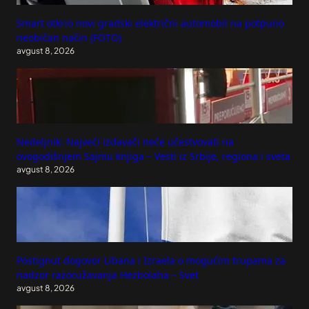
Smart otkrio novi gradski električni automobil na potpuno
neobičan način (FOTO)
avgust 8, 2026
Nedeljnik: Najveći izdavači neće učestvovati na
ovogodišnjem Sajmu knjiga – Vesti iz Srbije, regiona i sveta
avgust 8, 2026
Postignut dogovor Libana i Izraela o mogućim trupama za
nadzor razoružavanja Hezbolaha – Svet
avgust 8, 2026