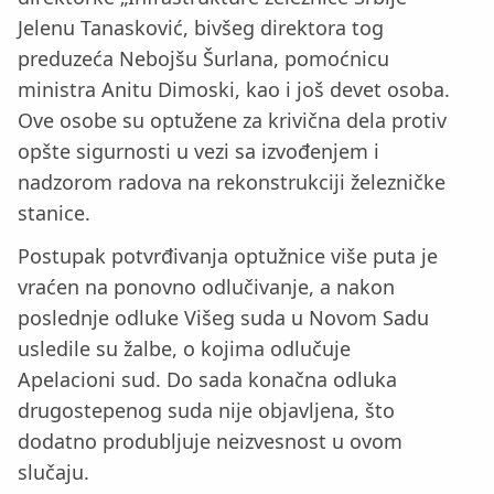
Jelenu Tanasković, bivšeg direktora tog
preduzeća Nebojšu Šurlana, pomoćnicu
ministra Anitu Dimoski, kao i još devet osoba.
Ove osobe su optužene za krivična dela protiv
opšte sigurnosti u vezi sa izvođenjem i
nadzorom radova na rekonstrukciji železničke
stanice.
Postupak potvrđivanja optužnice više puta je
vraćen na ponovno odlučivanje, a nakon
poslednje odluke Višeg suda u Novom Sadu
usledile su žalbe, o kojima odlučuje
Apelacioni sud. Do sada konačna odluka
drugostepenog suda nije objavljena, što
dodatno produbljuje neizvesnost u ovom
slučaju.