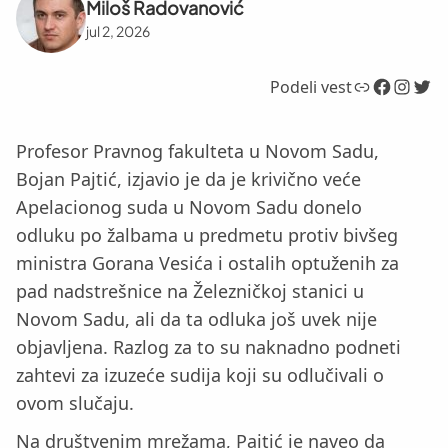
Miloš Radovanović
jul 2, 2026
Link
Facebook
Instagram
Twitter
Podeli vest
Profesor Pravnog fakulteta u Novom Sadu,
Bojan Pajtić, izjavio je da je krivično veće
Apelacionog suda u Novom Sadu donelo
odluku po žalbama u predmetu protiv bivšeg
ministra Gorana Vesića i ostalih optuženih za
pad nadstrešnice na Železničkoj stanici u
Novom Sadu, ali da ta odluka još uvek nije
objavljena. Razlog za to su naknadno podneti
zahtevi za izuzeće sudija koji su odlučivali o
ovom slučaju.
Na društvenim mrežama, Pajtić je naveo da