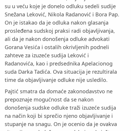
su u veću koje je donelo odluku sedeli sudije
Snežana Leković, Nikola Radanović i Bora Pap.
On je istakao da je odluka nakon glasanja
prosleđena sudskoj praksi radi objavljivanja,
ali da je nakon donošenja odluke advokati
Gorana Vesića i ostalih okrivljenih podneli
zahteve za izuzeće sudija Leković i
Radanovića, kao i predsednika Apelacionog
suda Darka Tadića. Ova situacija je rezultirala
time da objavljivanje odluke nije usledilo.
Pajtić smatra da domaće zakonodavstvo ne
prepoznaje mogućnost da se nakon
donošenja sudske odluke traži izuzeće sudija
na način koji bi sprečio njeno objavljivanje i
stupanje na snagu. On je ocenio da je ovakva