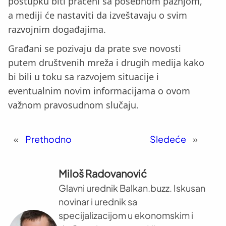
postupku biti praćeni sa posebnom pažnjom,
a mediji će nastaviti da izveštavaju o svim
razvojnim događajima.
Građani se pozivaju da prate sve novosti
putem društvenih mreža i drugih medija kako
bi bili u toku sa razvojem situacije i
eventualnim novim informacijama o ovom
važnom pravosudnom slučaju.
«
Prethodno
Sledeće
»
Miloš Radovanović
Glavni urednik Balkan.buzz. Iskusan
novinar i urednik sa
specijalizacijom u ekonomskim i