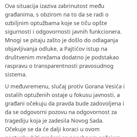
Ova situacija izaziva zabrinutost među
građanima, s obzirom na to da se radi o
ozbiljnim optužbama koje se tiču opšte
sigurnosti i odgovornosti javnih funkcionera.
Mnogi se pitaju zašto je došlo do odlaganja
objavljivanja odluke, a Pajtićov istup na
društvenim mrežama dodatno je podstakao
raspravu o transparentnosti pravosudnog
sistema.
U međuvremenu, slučaj protiv Gorana Vesića i
ostalih optuženih ostaje u fokusu javnosti, a
građani očekuju da pravda bude zadovoljena i
da se odgovorni pozovu na odgovornost za
tragediju koja je zadesila Novog Sada.
Očekuje se da će dalji koraci u ovom