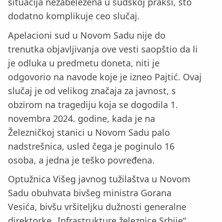
situacija nezabeležena u sudskoj praksi, što
dodatno komplikuje ceo slučaj.
Apelacioni sud u Novom Sadu nije do
trenutka objavljivanja ove vesti saopštio da li
je odluka u predmetu doneta, niti je
odgovorio na navode koje je izneo Pajtić. Ovaj
slučaj je od velikog značaja za javnost, s
obzirom na tragediju koja se dogodila 1.
novembra 2024. godine, kada je na
Železničkoj stanici u Novom Sadu palo
nadstrešnica, usled čega je poginulo 16
osoba, a jedna je teško povređena.
Optužnica Višeg javnog tužilaštva u Novom
Sadu obuhvata bivšeg ministra Gorana
Vesića, bivšu vršiteljku dužnosti generalne
direktorke „Infrastrukture železnice Srbije“