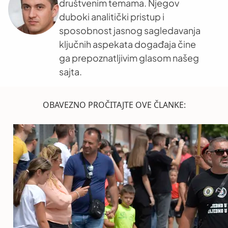
društvenim temama. Njegov
duboki analitički pristup i
sposobnost jasnog sagledavanja
ključnih aspekata događaja čine
ga prepoznatljivim glasom našeg
sajta.
OBAVEZNO PROČITAJTE OVE ČLANKE: