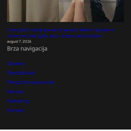
O ovoj temi mnogi parovi ne govore: Iskren razgovor o
intimnom životu jača vezu i donosi veću bliskost
avgust 7, 2026
Brza navigacija
O nama
Predloži Vest
Pretplatite se na vesti
Karijera
Marketing
Kontakt