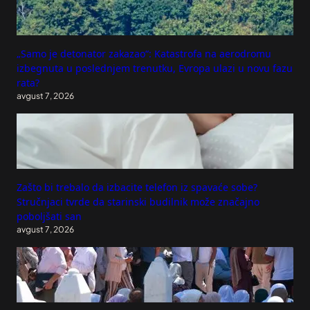
„Samo je detonator zakazao“: Katastrofa na aerodromu
izbegnuta u poslednjem trenutku, Evropa ulazi u novu fazu
rata?
avgust 7, 2026
Zašto bi trebalo da izbacite telefon iz spavaće sobe?
Stručnjaci tvrde da starinski budilnik može značajno
poboljšati san
avgust 7, 2026