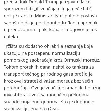
predsednik Donald Trump je izjavio da će
sporazum biti „ili značajan ili ga neće biti“,
dok je iransko Ministarstvo spoljnih poslova
saopštilo da je postignut određeni napredak
u pregovorima. Ipak, konačni dogovor je još
daleko.
Tržišta su dodatno ohrabrila saznanja koja
ukazuju na postepenu normalizaciju
pomorskog saobraćaja kroz Ormuski moreuz.
Tokom proteklih dana, nekoliko tankera za
transport tečnog prirodnog gasa prošlo je
kroz ovaj strateški važan moreuz bez većih
poremećaja. Ovo je značajno smanjilo bojazni
investitora u vezi sa mogućim prekidima
snabdevanja energentima, što je doprinelo
stabilizaciji cena na tržištu.