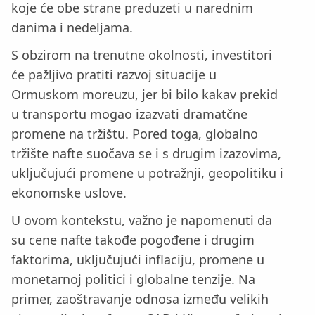
koje će obe strane preduzeti u narednim
danima i nedeljama.
S obzirom na trenutne okolnosti, investitori
će pažljivo pratiti razvoj situacije u
Ormuskom moreuzu, jer bi bilo kakav prekid
u transportu mogao izazvati dramatčne
promene na tržištu. Pored toga, globalno
tržište nafte suočava se i s drugim izazovima,
uključujući promene u potražnji, geopolitiku i
ekonomske uslove.
U ovom kontekstu, važno je napomenuti da
su cene nafte takođe pogođene i drugim
faktorima, uključujući inflaciju, promene u
monetarnoj politici i globalne tenzije. Na
primer, zaoštravanje odnosa između velikih