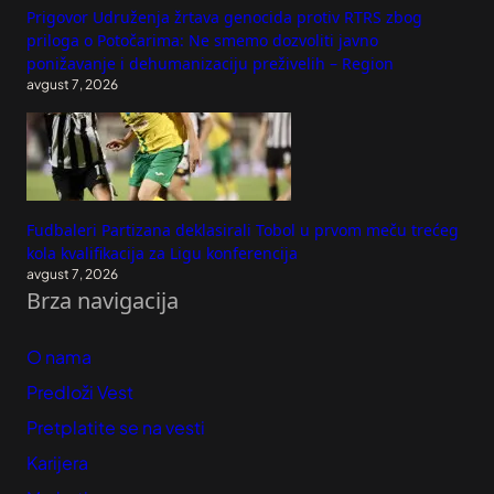
Prigovor Udruženja žrtava genocida protiv RTRS zbog
priloga o Potočarima: Ne smemo dozvoliti javno
ponižavanje i dehumanizaciju preživelih – Region
avgust 7, 2026
Fudbaleri Partizana deklasirali Tobol u prvom meču trećeg
kola kvalifikacija za Ligu konferencija
avgust 7, 2026
Brza navigacija
O nama
Predloži Vest
Pretplatite se na vesti
Karijera