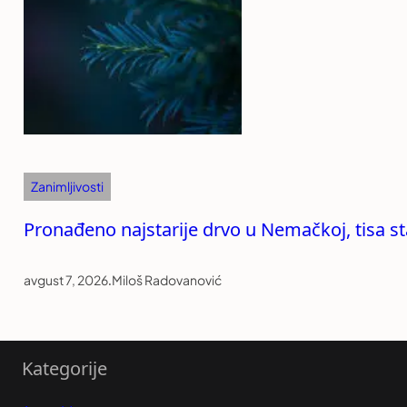
Zanimljivosti
Pronađeno najstarije drvo u Nemačkoj, tisa st
avgust 7, 2026
.
Miloš Radovanović
Kategorije