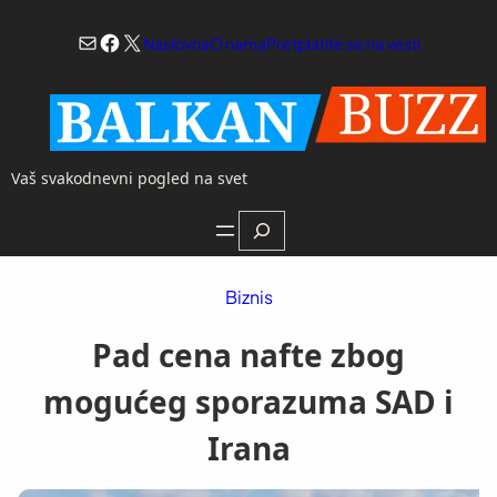
Skoči
Mail
Facebook
X
na
Naslovna
O nama
Pretplatite se na vesti
sadržaj
Vaš svakodnevni pogled na svet
Search
Biznis
Pad cena nafte zbog
mogućeg sporazuma SAD i
Irana