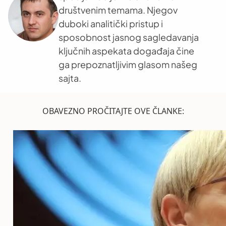
društvenim temama. Njegov
duboki analitički pristup i
sposobnost jasnog sagledavanja
ključnih aspekata događaja čine
ga prepoznatljivim glasom našeg
sajta.
OBAVEZNO PROČITAJTE OVE ČLANKE: