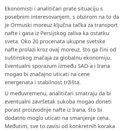
Ekonomisti i analitičari prate situaciju s
posebnim interesovanjem, s obzirom na to da
je Ormuski moreuz ključna tačka za transport
nafte i gasa iz Persijskog zaliva ka ostatku
sveta. Oko 20 procenata ukupne svetske
nafte prolazi kroz ovaj moreuz, što ga čini od
suštinskog značaja za globalnu ekonomiju.
Eventualni sporazum između SAD-a i Irana
mogao bi značajno uticati na cene
energenata i stabilnost tržišta.
U međuvremenu, analitičari smatraju da bi
eventualni završetak sukoba mogao doneti
porast proizvodnje nafte iz Irana, što bi
dodatno moglo uticati na smanjenje cena.
Međutim, sve to zavisi od konkretnih koraka