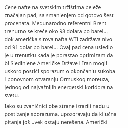
Cene nafte na svetskim tržištima beleže
značajan pad, sa smanjenjem od gotovo šest
procenata. Međunarodno referentni Brent
trenutno se kreće oko 98 dolara po barelu,
dok američka sirova nafta WTI zadržava nivo
od 91 dolar po barelu. Ovaj pad cena usledio
je u trenutku kada je porastao optimizam da
bi Sjedinjene Američke Države i Iran mogli
uskoro postići sporazum o okončanju sukoba
i ponovnom otvaranju Ormuskog moreuza,
jednog od najvažnijih energetski koridora na
svetu.
Iako su zvaničnici obe strane izrazili nadu u
postizanje sporazuma, upozoravaju da ključna
pitanja još uvek ostaju nerešena. Američki