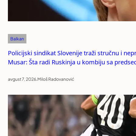
Balkan
Policijski sindikat Slovenije traži stručnu i n
Musar: Šta radi Ruskinja u kombiju sa preds
avgust 7, 2026
.
Miloš Radovanović