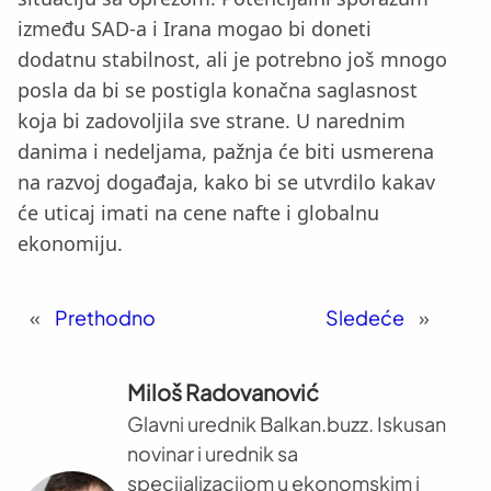
između SAD-a i Irana mogao bi doneti
dodatnu stabilnost, ali je potrebno još mnogo
posla da bi se postigla konačna saglasnost
koja bi zadovoljila sve strane. U narednim
danima i nedeljama, pažnja će biti usmerena
na razvoj događaja, kako bi se utvrdilo kakav
će uticaj imati na cene nafte i globalnu
ekonomiju.
«
Prethodno
Sledeće
»
Miloš Radovanović
Glavni urednik Balkan.buzz. Iskusan
novinar i urednik sa
specijalizacijom u ekonomskim i