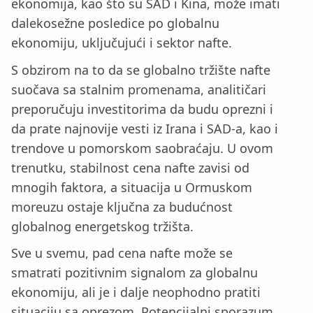
ekonomija, kao što su SAD i Kina, može imati
dalekosežne posledice po globalnu
ekonomiju, uključujući i sektor nafte.
S obzirom na to da se globalno tržište nafte
suočava sa stalnim promenama, analitičari
preporučuju investitorima da budu oprezni i
da prate najnovije vesti iz Irana i SAD-a, kao i
trendove u pomorskom saobraćaju. U ovom
trenutku, stabilnost cena nafte zavisi od
mnogih faktora, a situacija u Ormuskom
moreuzu ostaje ključna za budućnost
globalnog energetskog tržišta.
Sve u svemu, pad cena nafte može se
smatrati pozitivnim signalom za globalnu
ekonomiju, ali je i dalje neophodno pratiti
situaciju sa oprezom. Potencijalni sporazum