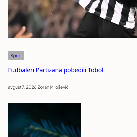
Sport
Fudbaleri Partizana pobedili Tobol
avgust 7, 2026
.
Zoran Milošević