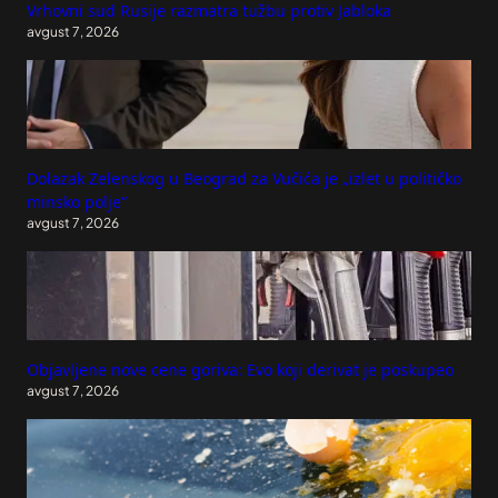
Vrhovni sud Rusije razmatra tužbu protiv Jabloka
avgust 7, 2026
Dolazak Zelenskog u Beograd za Vučića je „izlet u političko
minsko polje“
avgust 7, 2026
Objavljene nove cene goriva: Evo koji derivat je poskupeo
avgust 7, 2026