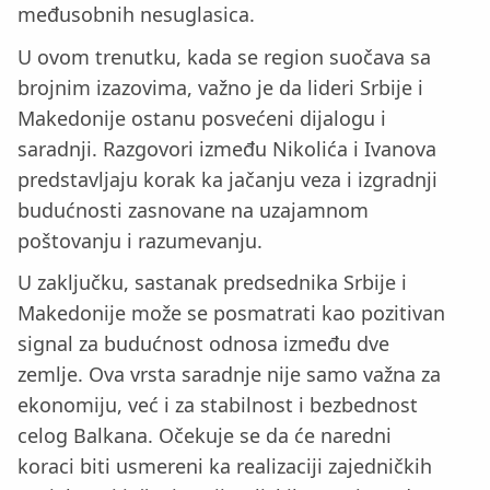
međusobnih nesuglasica.
U ovom trenutku, kada se region suočava sa
brojnim izazovima, važno je da lideri Srbije i
Makedonije ostanu posvećeni dijalogu i
saradnji. Razgovori između Nikolića i Ivanova
predstavljaju korak ka jačanju veza i izgradnji
budućnosti zasnovane na uzajamnom
poštovanju i razumevanju.
U zaključku, sastanak predsednika Srbije i
Makedonije može se posmatrati kao pozitivan
signal za budućnost odnosa između dve
zemlje. Ova vrsta saradnje nije samo važna za
ekonomiju, već i za stabilnost i bezbednost
celog Balkana. Očekuje se da će naredni
koraci biti usmereni ka realizaciji zajedničkih