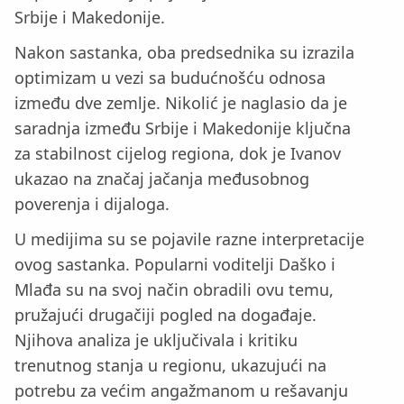
Srbije i Makedonije.
Nakon sastanka, oba predsednika su izrazila
optimizam u vezi sa budućnošću odnosa
između dve zemlje. Nikolić je naglasio da je
saradnja između Srbije i Makedonije ključna
za stabilnost cijelog regiona, dok je Ivanov
ukazao na značaj jačanja međusobnog
poverenja i dijaloga.
U medijima su se pojavile razne interpretacije
ovog sastanka. Popularni voditelji Daško i
Mlađa su na svoj način obradili ovu temu,
pružajući drugačiji pogled na događaje.
Njihova analiza je uključivala i kritiku
trenutnog stanja u regionu, ukazujući na
potrebu za većim angažmanom u rešavanju