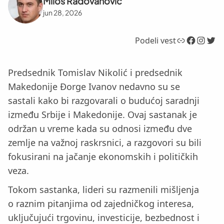
Miloš Radovanović
jun 28, 2026
Link
Facebook
Instagram
Twitter
Podeli vest
Predsednik Tomislav Nikolić i predsednik
Makedonije Đorge Ivanov nedavno su se
sastali kako bi razgovarali o budućoj saradnji
između Srbije i Makedonije. Ovaj sastanak je
održan u vreme kada su odnosi između dve
zemlje na važnoj raskrsnici, a razgovori su bili
fokusirani na jačanje ekonomskih i političkih
veza.
Tokom sastanka, lideri su razmenili mišljenja
o raznim pitanjima od zajedničkog interesa,
uključujući trgovinu, investicije, bezbednost i