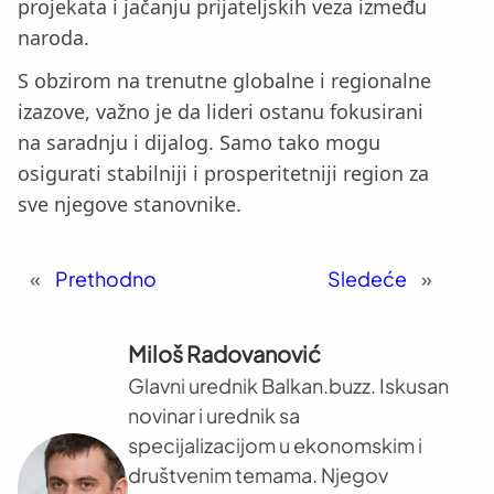
projekata i jačanju prijateljskih veza između
naroda.
S obzirom na trenutne globalne i regionalne
izazove, važno je da lideri ostanu fokusirani
na saradnju i dijalog. Samo tako mogu
osigurati stabilniji i prosperitetniji region za
sve njegove stanovnike.
«
Prethodno
Sledeće
»
Miloš Radovanović
Glavni urednik Balkan.buzz. Iskusan
novinar i urednik sa
specijalizacijom u ekonomskim i
društvenim temama. Njegov