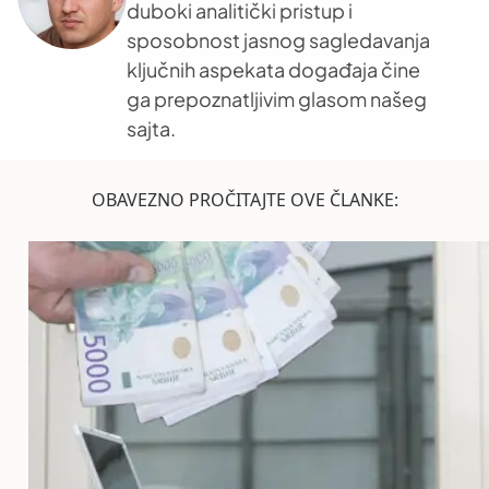
duboki analitički pristup i
sposobnost jasnog sagledavanja
ključnih aspekata događaja čine
ga prepoznatljivim glasom našeg
sajta.
OBAVEZNO PROČITAJTE OVE ČLANKE: