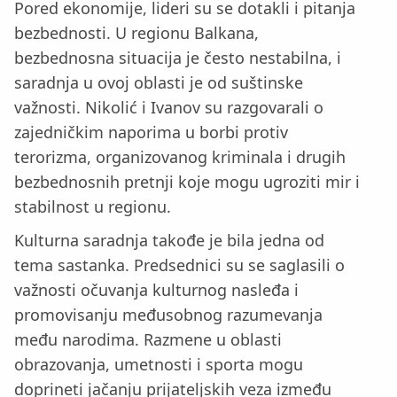
Pored ekonomije, lideri su se dotakli i pitanja
bezbednosti. U regionu Balkana,
bezbednosna situacija je često nestabilna, i
saradnja u ovoj oblasti je od suštinske
važnosti. Nikolić i Ivanov su razgovarali o
zajedničkim naporima u borbi protiv
terorizma, organizovanog kriminala i drugih
bezbednosnih pretnji koje mogu ugroziti mir i
stabilnost u regionu.
Kulturna saradnja takođe je bila jedna od
tema sastanka. Predsednici su se saglasili o
važnosti očuvanja kulturnog nasleđa i
promovisanju međusobnog razumevanja
među narodima. Razmene u oblasti
obrazovanja, umetnosti i sporta mogu
doprineti jačanju prijateljskih veza između