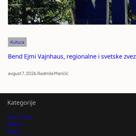
Kultura
Bend Ejmi Vajnhaus, regionalne i svetske zvezde
avgust 7, 2026
.
Radmila Marićić
Kategorije
Auto-Moto
Balkan
Biznis