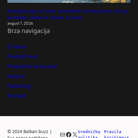
Razbijeno jaje na haubi automobila nije bezazleno: Ako ga
primetite, nikako ne izlazite iz vozila
avgust 7, 2026
Brza navigacija
O nama
Predloži Vest
Pretplatite se na vesti
Karijera
Marketing
Kontakt
©
2024 Balkan.buzz |
Urednička 
Pravila 
Mail
Facebook
X
Sva prava zadržana.
politika
korišćenja