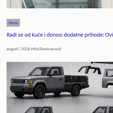
Biznis
Radi se od kuće i donosi dodatne prihode: Ovi
avgust 7, 2026
.
Miloš Radovanović