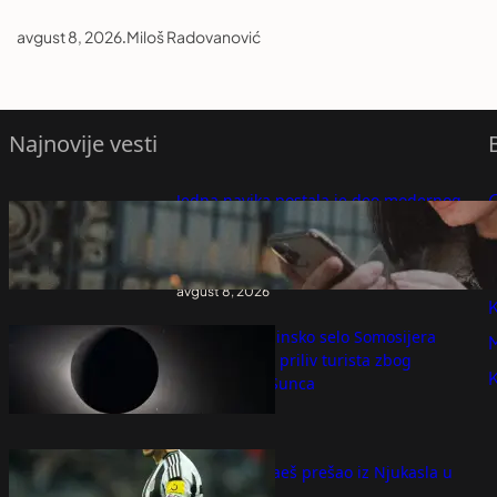
avgust 8, 2026
.
Miloš Radovanović
Najnovije vesti
Jedna navika postala je deo modernog
zabavljanja: Evo zašto ljudi "guglaju"
P
potencijalnog partnera i koje su zamke te
prakse
P
avgust 8, 2026
K
Špansko planinsko selo Somosijera
očekuje veliki priliv turista zbog
pomračenja Sunca
avgust 8, 2026
Bruno Gimaraeš prešao iz Njukasla u
Arsenal