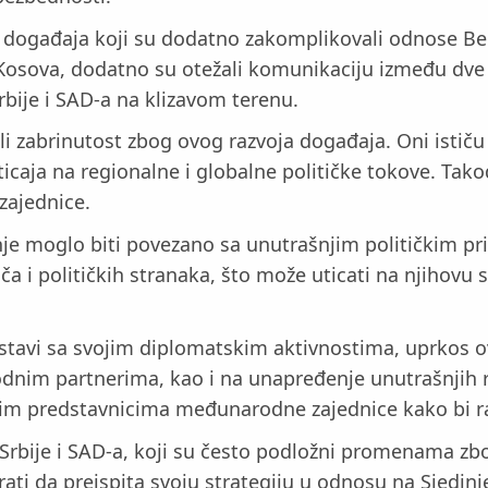
h događaja koji su dodatno zakomplikovali odnose Be
ja Kosova, dodatno su otežali komunikaciju između dve 
rbije i SAD-a na klizavom terenu.
 zabrinutost zbog ovog razvoja događaja. Oni ističu
icaja na regionalne i globalne političke tokove. Tak
zajednice.
anje moglo biti povezano sa unutrašnjim političkim pr
a i političkih stranaka, što može uticati na njihovu 
tavi sa svojim diplomatskim aktivnostima, uprkos o
nim partnerima, kao i na unapređenje unutrašnjih refo
gim predstavnicima međunarodne zajednice kako bi raz
bije i SAD-a, koji su često podložni promenama zbog r
rati da preispita svoju strategiju u odnosu na Sjedin