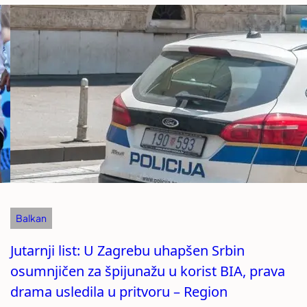
Balkan
Jutarnji list: U Zagrebu uhapšen Srbin
osumnjičen za špijunažu u korist BIA, prava
drama usledila u pritvoru – Region