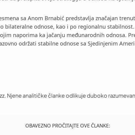
resmena sa Anom Brnabić predstavlja značajan trenut
 bilateralne odnose, kao i po regionalnu stabilnost.
vojim naporima ka jačanju međunarodnih odnosa. Prem
izazovno održati stabilne odnose sa Sjedinjenim Amer
uzz. Njene analitičke članke odlikuje duboko razumevan
OBAVEZNO PROČITAJTE OVE ČLANKE: