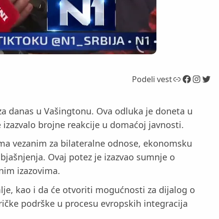
Link
Facebook
Instagram
Twitter
Podeli vest
za danas u Vašingtonu. Ova odluka je doneta u
 izazvalo brojne reakcije u domaćoj javnosti.
jima vezanim za bilateralne odnose, ekonomsku
bjašnjenja. Ovaj potez je izazvao sumnje o
nim izazovima.
je, kao i da će otvoriti mogućnosti za dijalog o
eričke podrške u procesu evropskih integracija