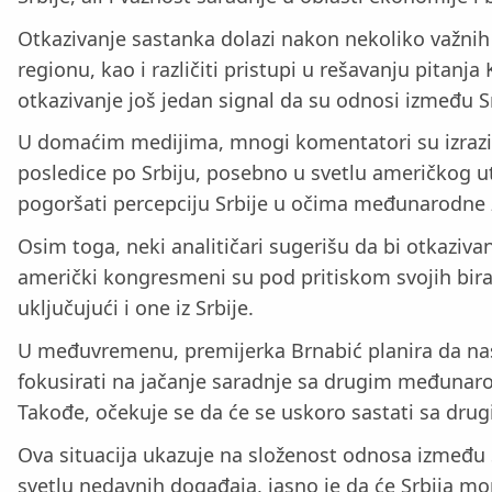
Otkazivanje sastanka dolazi nakon nekoliko važni
regionu, kao i različiti pristupi u rešavanju pitan
otkazivanje još jedan signal da su odnosi između S
U domaćim medijima, mnogi komentatori su izrazili
posledice po Srbiju, posebno u svetlu američkog ut
pogoršati percepciju Srbije u očima međunarodne 
Osim toga, neki analitičari sugerišu da bi otkaziv
američki kongresmeni su pod pritiskom svojih birač
uključujući i one iz Srbije.
U međuvremenu, premijerka Brnabić planira da nas
fokusirati na jačanje saradnje sa drugim međunarod
Takođe, očekuje se da će se uskoro sastati sa dru
Ova situacija ukazuje na složenost odnosa između Sr
svetlu nedavnih događaja, jasno je da će Srbija mo