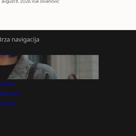
avgust 8, 2026
.
Vuk Jovanović
Brza navigacija
O nama
redloži Vest
retplatite se na vesti
arijera
Marketing
Kontakt