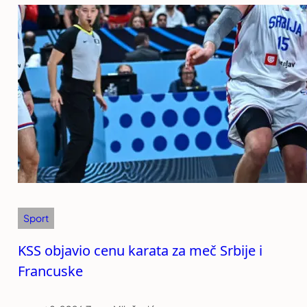
Sport
KSS objavio cenu karata za meč Srbije i
Francuske