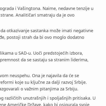
ograda i Vašingtona. Naime, nedavne tenzije u
strane. Analitičari smatraju da je ovo
 da otkazivanje sastanka može imati negativne
ođe, postoji strah da bi ovo moglo dodatno
ilikama u SAD-u. Uoči predstojećih izbora,
spremnost da se sastaju sa stranim liderima,
vom neuspehu. Ona je najavila da će se
rmi koje su ključne za dalji razvoj Srbije.
govarali o važnim pitanjima za Srbiju.
azličitih unutrašnjih i spoljašnjih pritisaka. U
jene Američke Države, kako bi osigurala svoje