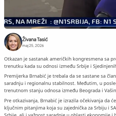
Živana Tasić
maj 25, 2026
Otkazan je sastanak američkih kongresmena sa pre
trenutku kada su odnosi između Srbije i Sjedinjeni
Premijerka Brnabić je trebala da se sastane sa čl
saradnju i regionalnu stabilnost. Međutim, u posl
trenutnom stanju odnosa između Beograda i Vašingt
Pre otkazivanja, Brnabić je izrazila očekivanja da 
ključnim pitanjima koja su zajednička za Srbiju i 
Srbije, ali i važnost saradnje u oblasti ekonomije i