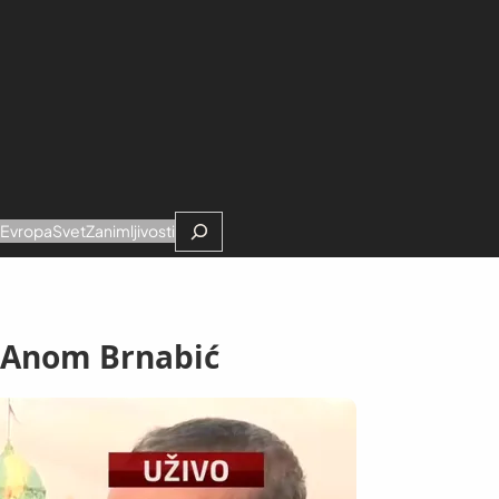
Search
e
Evropa
Svet
Zanimljivosti
 Anom Brnabić