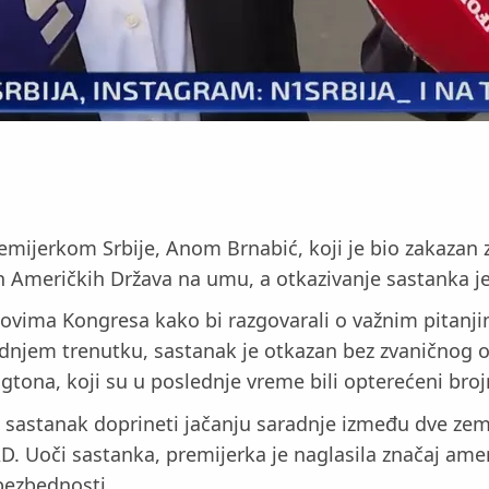
mijerkom Srbije, Anom Brnabić, koji je bio zakazan 
h Američkih Država na umu, a otkazivanje sastanka je
anovima Kongresa kako bi razgovarali o važnim pitan
ednjem trenutku, sastanak je otkazan bez zvaničnog o
ona, koji su u poslednje vreme bili opterećeni broj
će sastanak doprineti jačanju saradnje između dve zeml
SAD. Uoči sastanka, premijerka je naglasila značaj am
 bezbednosti.