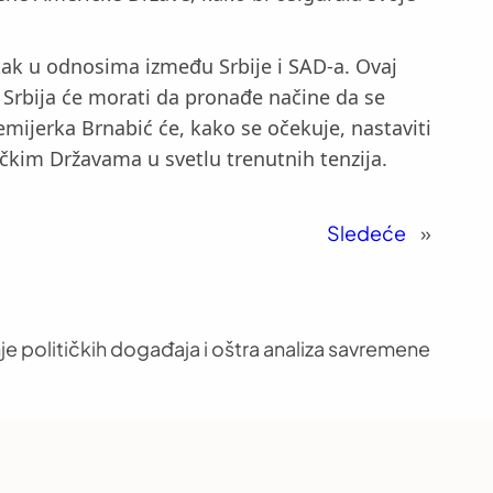
ak u odnosima između Srbije i SAD-a. Ovaj
 Srbija će morati da pronađe načine da se
ijerka Brnabić će, kako se očekuje, nastaviti
ičkim Državama u svetlu trenutnih tenzija.
Sledeće
»
je političkih događaja i oštra analiza savremene