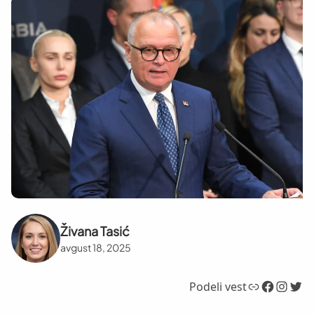
Živana Tasić
avgust 18, 2025
Link
Facebook
Instagram
Twitter
Podeli vest