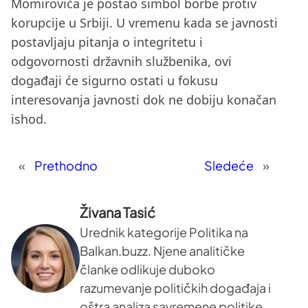
Momirovića je postao simbol borbe protiv
korupcije u Srbiji. U vremenu kada se javnosti
postavljaju pitanja o integritetu i
odgovornosti državnih službenika, ovi
događaji će sigurno ostati u fokusu
interesovanja javnosti dok ne dobiju konačan
ishod.
«
Prethodno
Sledeće
»
Živana Tasić
Urednik kategorije Politika na
Balkan.buzz. Njene analitičke
članke odlikuje duboko
razumevanje političkih događaja i
oštra analiza savremene politike.