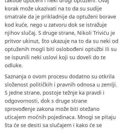
takođe upućeni i neki drugi optuženi. Ovaj
korak može ukazivati na to da su sudije
smatrale da je prikladnije da optuženi borave
kod kuće, nego u zatvoru dok se istražuje
njihov slučaj. S druge strane, Nikoli Triviću je
pritvor ukinut, što ukazuje na to da su neki od
optuženih mogli biti oslobođeni optužbi ili su
se ispunili neki uslovi koji su doveli do te
odluke.
Saznanja o ovom procesu dodatno su otkrila
složenost političkih i pravnih odnosa u zemlji.
S jedne strane, postoje težnje ka pravdi i
odgovornosti, dok s druge strane
sprovođenje zakona može biti otežano
uticajem moćnih pojedinaca. Mnogi se pitaju
šta će se desiti sa slučajem i kako će se