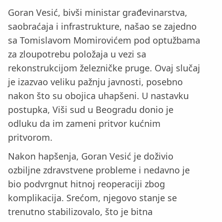
Goran Vesić, bivši ministar građevinarstva,
saobraćaja i infrastrukture, našao se zajedno
sa Tomislavom Momirovićem pod optužbama
za zloupotrebu položaja u vezi sa
rekonstrukcijom železničke pruge. Ovaj slučaj
je izazvao veliku pažnju javnosti, posebno
nakon što su obojica uhapšeni. U nastavku
postupka, Viši sud u Beogradu donio je
odluku da im zameni pritvor kućnim
pritvorom.
Nakon hapšenja, Goran Vesić je doživio
ozbiljne zdravstvene probleme i nedavno je
bio podvrgnut hitnoj reoperaciji zbog
komplikacija. Srećom, njegovo stanje se
trenutno stabilizovalo, što je bitna