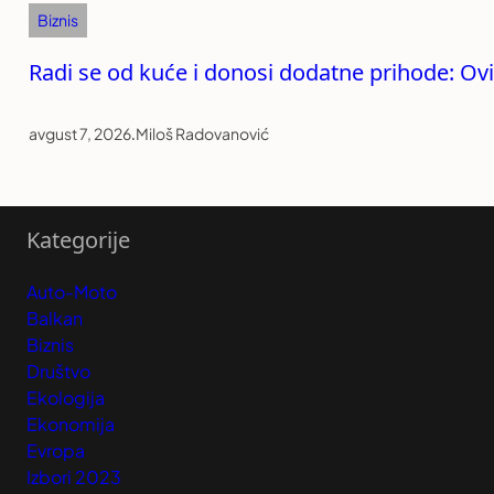
Biznis
Radi se od kuće i donosi dodatne prihode: Ovi
avgust 7, 2026
.
Miloš Radovanović
Kategorije
Auto-Moto
Balkan
Biznis
Društvo
Ekologija
Ekonomija
Evropa
Izbori 2023