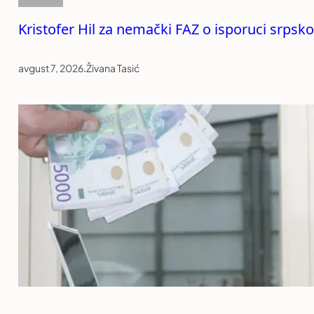
Kristofer Hil za nemački FAZ o isporuci srpsko
avgust 7, 2026
.
Živana Tasić