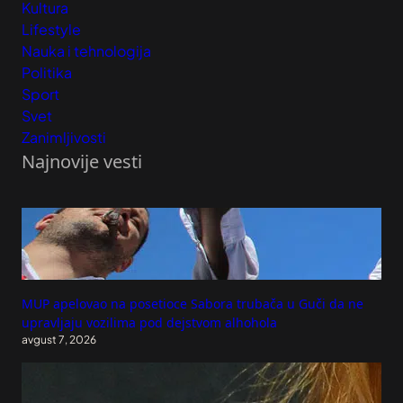
Kultura
Lifestyle
Nauka i tehnologija
Politika
Sport
Svet
Zanimljivosti
Najnovije vesti
MUP apelovao na posetioce Sabora trubača u Guči da ne
upravljaju vozilima pod dejstvom alhohola
avgust 7, 2026