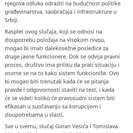
njegova odluka odraziti na budućnost politike
građevinarstva, saobraćaja i infrastrukture u
Srbiji.
Rasplet ovog slučaja, koji se odnosi na
zloupotrebu položaja na visokom nivou,
mogao bi imati dalekosežne posledice za
druge javne funkcionere. Dok se odvija pravni
proces, društvo ima priliku da prati situaciju i
osvrne se na to kako sistem funkcioniše. Ovo
bi mogao biti trenutak kada će se pitanja
pravde i odgovornosti staviti na test, i kada
će se videti koliko će pravosudni sistem biti
efikasan u suočavanju sa korupcijom i
zloupotrebama u vlasti.
Sve u svemu, slučaj Goran Vesića i Tomislava