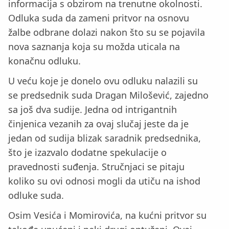
informacija s obzirom na trenutne okolnosti.
Odluka suda da zameni pritvor na osnovu
žalbe odbrane dolazi nakon što su se pojavila
nova saznanja koja su možda uticala na
konačnu odluku.
U veću koje je donelo ovu odluku nalazili su
se predsednik suda Dragan Milošević, zajedno
sa još dva sudije. Jedna od intrigantnih
činjenica vezanih za ovaj slučaj jeste da je
jedan od sudija blizak saradnik predsednika,
što je izazvalo dodatne spekulacije o
pravednosti suđenja. Stručnjaci se pitaju
koliko su ovi odnosi mogli da utiču na ishod
odluke suda.
Osim Vesića i Momirovića, na kućni pritvor su