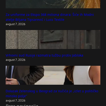
Za uniforme za Ekspo 368 miliona dinara: Šiće ih Modni
atelje Biljana Tipsarević i Luss Textile
avgust 7, 2026
Vrhovni sud Rusije razmatra tužbu protiv Jabloka
avgust 7, 2026
Dolazak Zelenskog u Beograd za Vučića je „izlet u političko
minsko polje“
avgust 7, 2026