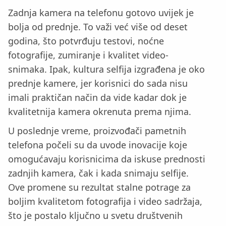
Zadnja kamera na telefonu gotovo uvijek je
bolja od prednje. To važi već više od deset
godina, što potvrđuju testovi, noćne
fotografije, zumiranje i kvalitet video-
snimaka. Ipak, kultura selfija izgrađena je oko
prednje kamere, jer korisnici do sada nisu
imali praktičan način da vide kadar dok je
kvalitetnija kamera okrenuta prema njima.
U poslednje vreme, proizvođači pametnih
telefona počeli su da uvode inovacije koje
omogućavaju korisnicima da iskuse prednosti
zadnjih kamera, čak i kada snimaju selfije.
Ove promene su rezultat stalne potrage za
boljim kvalitetom fotografija i video sadržaja,
što je postalo ključno u svetu društvenih