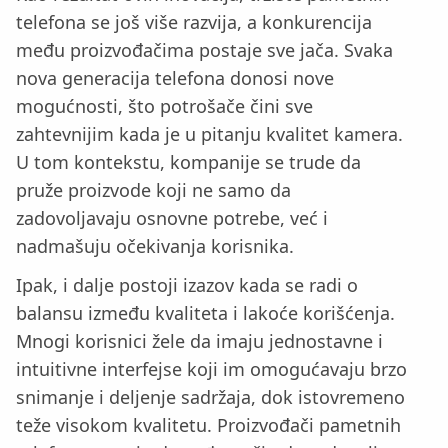
telefona se još više razvija, a konkurencija
među proizvođačima postaje sve jača. Svaka
nova generacija telefona donosi nove
mogućnosti, što potrošače čini sve
zahtevnijim kada je u pitanju kvalitet kamera.
U tom kontekstu, kompanije se trude da
pruže proizvode koji ne samo da
zadovoljavaju osnovne potrebe, već i
nadmašuju očekivanja korisnika.
Ipak, i dalje postoji izazov kada se radi o
balansu između kvaliteta i lakoće korišćenja.
Mnogi korisnici žele da imaju jednostavne i
intuitivne interfejse koji im omogućavaju brzo
snimanje i deljenje sadržaja, dok istovremeno
teže visokom kvalitetu. Proizvođači pametnih