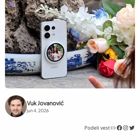
Vuk Jovanović
jun 4, 2026
Link
Facebook
Instagram
Twitter
Podeli vest