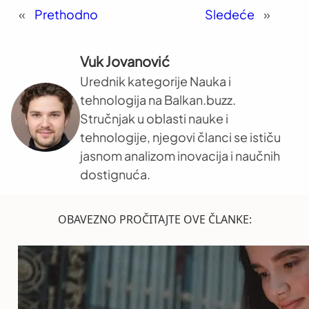
«
Prethodno
Sledeće
»
Vuk Jovanović
Urednik kategorije Nauka i
tehnologija na Balkan.buzz.
Stručnjak u oblasti nauke i
tehnologije, njegovi članci se ističu
jasnom analizom inovacija i naučnih
dostignuća.
OBAVEZNO PROČITAJTE OVE ČLANKE: