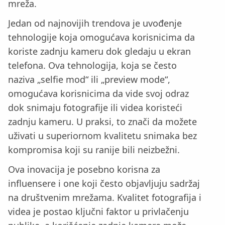
mreža.
Jedan od najnovijih trendova je uvođenje
tehnologije koja omogućava korisnicima da
koriste zadnju kameru dok gledaju u ekran
telefona. Ova tehnologija, koja se često
naziva „selfie mod“ ili „preview mode“,
omogućava korisnicima da vide svoj odraz
dok snimaju fotografije ili videa koristeći
zadnju kameru. U praksi, to znači da možete
uživati u superiornom kvalitetu snimaka bez
kompromisa koji su ranije bili neizbežni.
Ova inovacija je posebno korisna za
influensere i one koji često objavljuju sadržaj
na društvenim mrežama. Kvalitet fotografija i
videa je postao ključni faktor u privlačenju