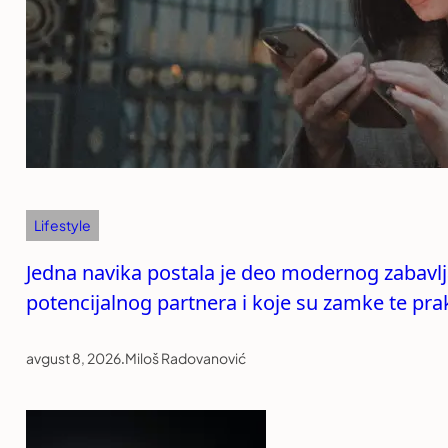
Lifestyle
Jedna navika postala je deo modernog zabavlja
potencijalnog partnera i koje su zamke te pra
avgust 8, 2026
.
Miloš Radovanović