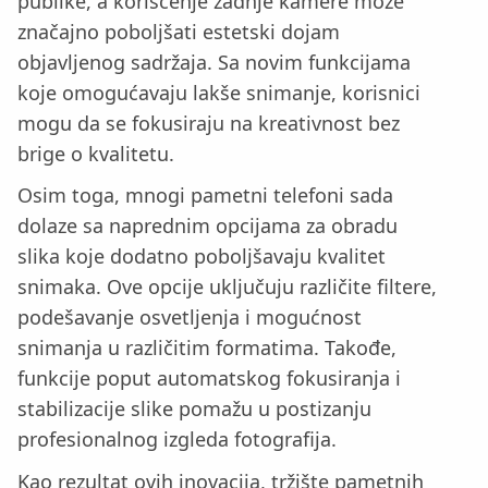
publike, a korišćenje zadnje kamere može
značajno poboljšati estetski dojam
objavljenog sadržaja. Sa novim funkcijama
koje omogućavaju lakše snimanje, korisnici
mogu da se fokusiraju na kreativnost bez
brige o kvalitetu.
Osim toga, mnogi pametni telefoni sada
dolaze sa naprednim opcijama za obradu
slika koje dodatno poboljšavaju kvalitet
snimaka. Ove opcije uključuju različite filtere,
podešavanje osvetljenja i mogućnost
snimanja u različitim formatima. Takođe,
funkcije poput automatskog fokusiranja i
stabilizacije slike pomažu u postizanju
profesionalnog izgleda fotografija.
Kao rezultat ovih inovacija, tržište pametnih