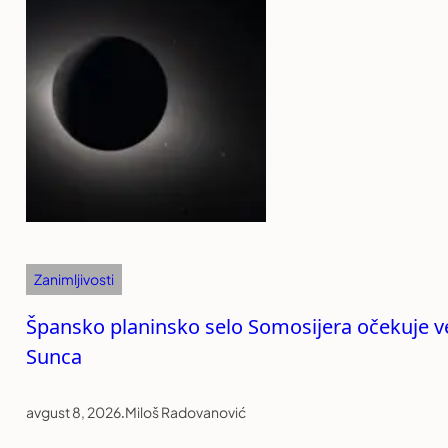
Zanimljivosti
Špansko planinsko selo Somosijera očekuje vel
Sunca
avgust 8, 2026
.
Miloš Radovanović