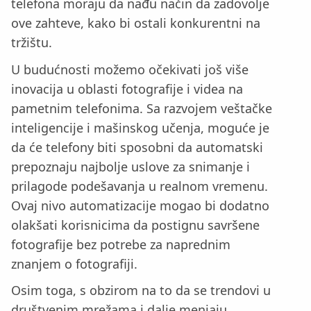
telefona moraju da nađu način da zadovolje
ove zahteve, kako bi ostali konkurentni na
tržištu.
U budućnosti možemo očekivati još više
inovacija u oblasti fotografije i videa na
pametnim telefonima. Sa razvojem veštačke
inteligencije i mašinskog učenja, moguće je
da će telefony biti sposobni da automatski
prepoznaju najbolje uslove za snimanje i
prilagode podešavanja u realnom vremenu.
Ovaj nivo automatizacije mogao bi dodatno
olakšati korisnicima da postignu savršene
fotografije bez potrebe za naprednim
znanjem o fotografiji.
Osim toga, s obzirom na to da se trendovi u
društvenim mrežama i dalje menjaju,