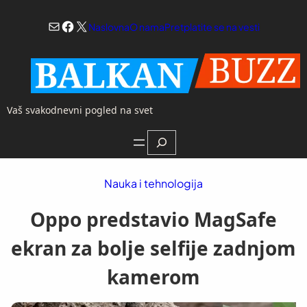
Skoči
Mail
Facebook
X
na
Naslovna
O nama
Pretplatite se na vesti
sadržaj
Vaš svakodnevni pogled na svet
Search
Nauka i tehnologija
Oppo predstavio MagSafe
ekran za bolje selfije zadnjom
kamerom