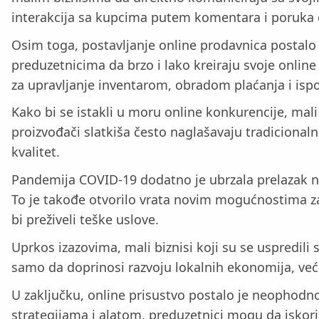
interakcija sa kupcima putem komentara i poruka 
Osim toga, postavljanje online prodavnica postal
preduzetnicima da brzo i lako kreiraju svoje onli
za upravljanje inventarom, obradom plaćanja i is
Kako bi se istakli u moru online konkurencije, mali
proizvođači slatkiša često naglašavaju tradicionaln
kvalitet.
Pandemija COVID-19 dodatno je ubrzala prelazak na
To je takođe otvorilo vrata novim mogućnostima za
bi preživeli teške uslove.
Uprkos izazovima, mali biznisi koji su se uspredili
samo da doprinosi razvoju lokalnih ekonomija, već
U zaključku, online prisustvo postalo je neophodno
strategijama i alatom, preduzetnici mogu da iskori