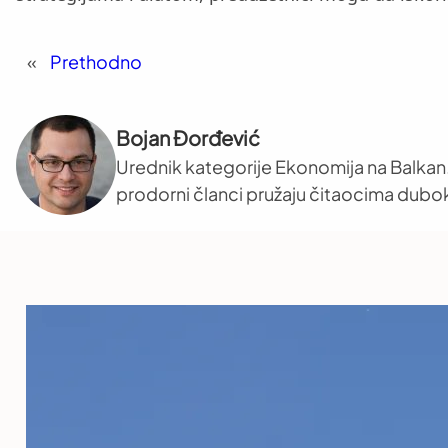
«
Prethodno
Bojan Đorđević
Urednik kategorije Ekonomija na Balkan.
prodorni članci pružaju čitaocima dub