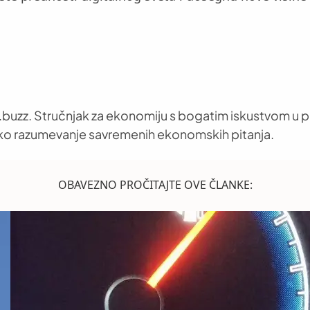
buzz. Stručnjak za ekonomiju s bogatim iskustvom u pr
oko razumevanje savremenih ekonomskih pitanja.
OBAVEZNO PROČITAJTE OVE ČLANKE: