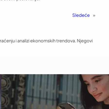
Sledeće
»
aćenju i analizi ekonomskih trendova. Njegovi