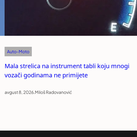
Auto-Moto
Mala strelica na instrument tabli koju mnogi
vozači godinama ne primijete
avgust 8, 2026
.
Miloš Radovanović