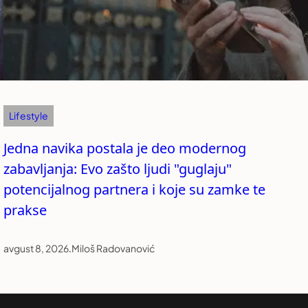
Lifestyle
Jedna navika postala je deo modernog
zabavljanja: Evo zašto ljudi "guglaju"
potencijalnog partnera i koje su zamke te
prakse
avgust 8, 2026
.
Miloš Radovanović