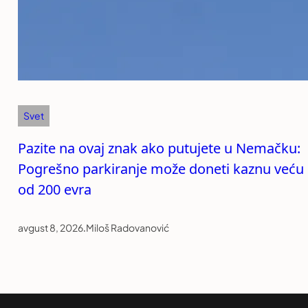
Svet
Pazite na ovaj znak ako putujete u Nemačku:
Pogrešno parkiranje može doneti kaznu veću
od 200 evra
avgust 8, 2026
.
Miloš Radovanović