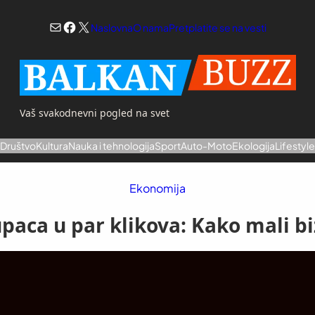
Mail
Facebook
X
Naslovna
O nama
Pretplatite se na vesti
Vaš svakodnevni pogled na svet
a
Društvo
Kultura
Nauka i tehnologija
Sport
Auto-Moto
Ekologija
Lifestyl
Ekonomija
paca u par klikova: Kako mali bi