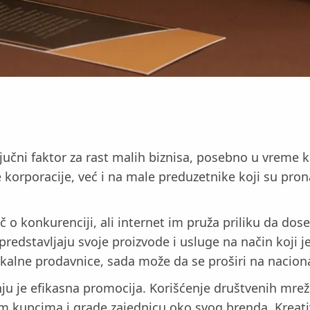
jučni faktor za rast malih biznisa, posebno u vreme ka
korporacije, već i na male preduzetnike koji su pro
č o konkurenciji, ali internet im pruža priliku da dose
edstavljaju svoje proizvode i usluge na način koji je
lokalne prodavnice, sada može da se proširi na nacion
nju je efikasna promocija. Korišćenje društvenih mr
 kupcima i grade zajednicu oko svog brenda. Kreativni