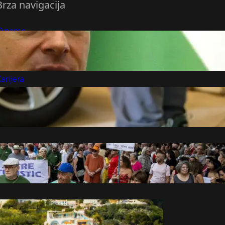
Brza navigacija
O nama
redloži Vest
retplatite se na vesti
arijera
Marketing
Kontakt