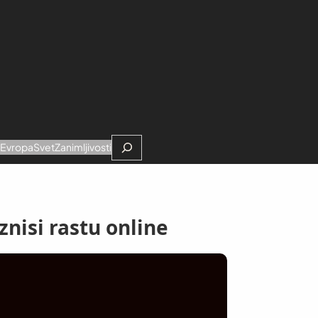
Search
e
Evropa
Svet
Zanimljivosti
znisi rastu online