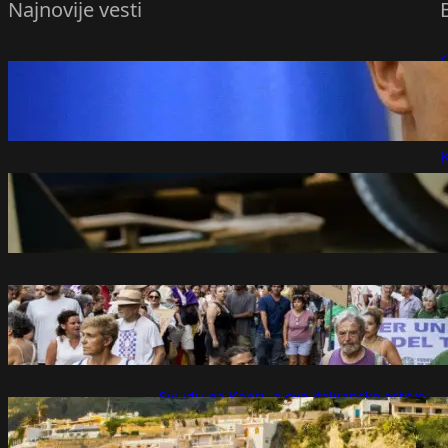
Najnovije vesti
Podneta prijava protiv bivšeg mađarskog
P
šefa diplomatije: Sumnja se da je primio
mito
P
avgust 8, 2026
K
Jedna odluka može uticati na bezbednost
vožnje: Novi par guma treba staviti na
ovu osovinu
avgust 8, 2026
Protest u Soljeru na Majorki protiv
masovnog turizma
avgust 8, 2026
Svi idu na Kapri, a ovo italijansko ostrvo
nudi sličan mediteranski šarm: Čekaju
vas termalni izvori, prelepe plaže i