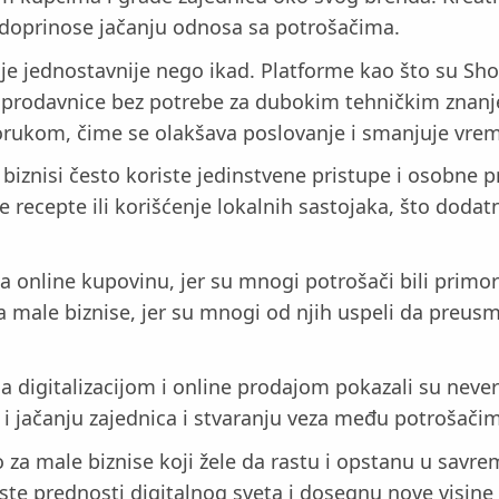
doprinose jačanju odnosa sa potrošačima.
o je jednostavnije nego ikad. Platforme kao što su 
ne prodavnice bez potrebe za dubokim tehničkim znan
porukom, čime se olakšava poslovanje i smanjuje vre
 biznisi često koriste jedinstvene pristupe i osobne p
e recepte ili korišćenje lokalnih sastojaka, što dodat
 online kupovinu, jer su mnogi potrošači bili primo
 male biznise, jer su mnogi od njih uspeli da preus
 sa digitalizacijom i online prodajom pokazali su nev
 i jačanju zajednica i stvaranju veza među potrošači
 za male biznise koji žele da rastu i opstanu u savr
ste prednosti digitalnog sveta i dosegnu nove visin