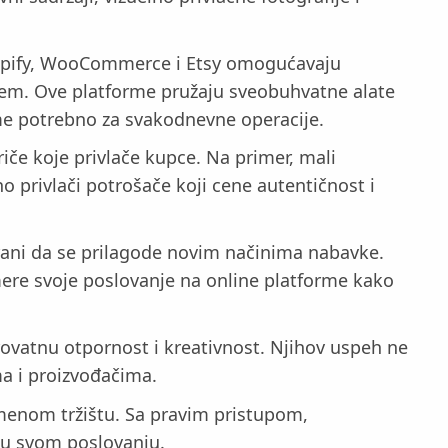
Shopify, WooCommerce i Etsy omogućavaju
jem. Ove platforme pružaju sveobuhvatne alate
me potrebno za svakodnevne operacije.
riče koje privlače kupce. Na primer, mali
no privlači potrošače koji cene autentičnost i
rani da se prilagode novim načinima nabavke.
mere svoje poslovanje na online platforme kako
erovatnu otpornost i kreativnost. Njihov uspeh ne
ma i proizvođačima.
emenom tržištu. Sa pravim pristupom,
e u svom poslovanju.