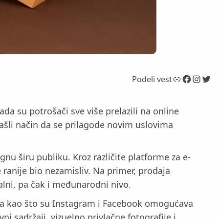
Link
Facebook
Instagram
Twitter
Podeli vest
da su potrošači sve više prelazili na online
našli način da se prilagode novim uslovima
gnu širu publiku. Kroz različite platforme za e-
 ranije bio nezamisliv. Na primer, prodaja
alni, pa čak i međunarodni nivo.
eža kao što su Instagram i Facebook omogućava
 sadržaji, vizuelno privlačne fotografije i