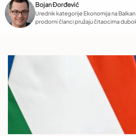
Bojan Đorđević
Urednik kategorije Ekonomija na Balkan.
prodorni članci pružaju čitaocima dub