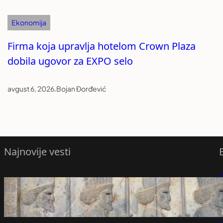
Ekonomija
Firma koja upravlja hotelom Crown Plaza
dobila ugovor za EXPO selo
avgust 6, 2026
.
Bojan Đorđević
Najnovije vesti
Novo otkriće mijenja pogled na prvu
P
vojnu supersilu svijeta
avgust 6, 2026
P