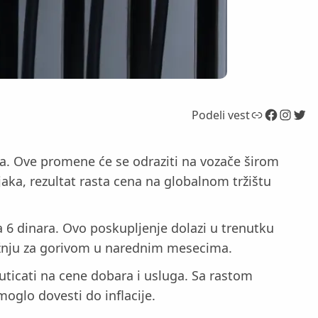
Link
Facebook
Instagram
Twitter
Podeli vest
ina. Ove promene će se odraziti na vozače širom
aka, rezultat rasta cena na globalnom tržištu
a 6 dinara. Ovo poskupljenje dolazi u trenutku
ažnju za gorivom u narednim mesecima.
uticati na cene dobara i usluga. Sa rastom
oglo dovesti do inflacije.