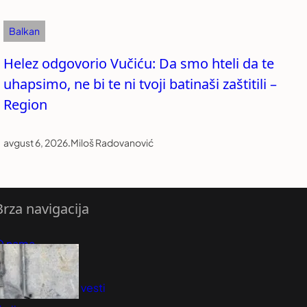
Balkan
Helez odgovorio Vučiću: Da smo hteli da te
uhapsimo, ne bi te ni tvoji batinaši zaštitili –
Region
avgust 6, 2026
.
Miloš Radovanović
Brza navigacija
O nama
redloži Vest
retplatite se na vesti