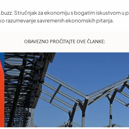
buzz. Stručnjak za ekonomiju s bogatim iskustvom u pr
oko razumevanje savremenih ekonomskih pitanja.
OBAVEZNO PROČITAJTE OVE ČLANKE: