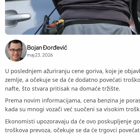
Bojan Đorđević
maj 23, 2026
U poslednjem ažuriranju cene goriva, koje je objav
zemlje, a očekuje se da će dodatno povećati troško
nafte, što stvara pritisak na domaće tržište.
Prema novim informacijama, cena benzina je porasla
kada su mnogi vozači već suočeni sa visokim troš
Ekonomisti upozoravaju da će ovo poskupljenje gori
troškova prevoza, očekuje se da će trgovci povećati