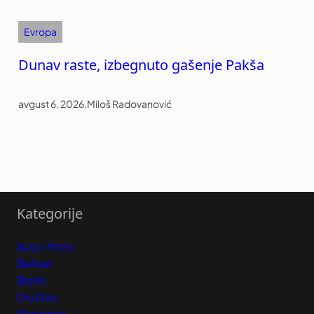
Evropa
Dunav raste, izbegnuto gašenje Pakša
avgust 6, 2026
.
Miloš Radovanović
Kategorije
Auto-Moto
Balkan
Biznis
Društvo
Ekologija