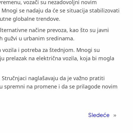
đuvremenu, vozači su nezadovoljni novim
Mnogi se nadaju da će se situacija stabilizovati
nutne globalne trendove.
ternativne načine prevoza, kao što su javni
nih gužvi u urbanim sredinama.
vozila i potreba za štednjom. Mnogi su
u prelazak na električna vozila, koja bi mogla
 Stručnjaci naglašavaju da je važno pratiti
udu spremni na promene i da se prilagode novim
Sledeće
»