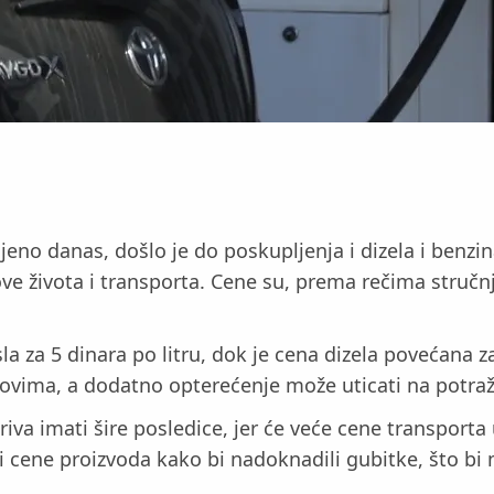
ljeno danas, došlo je do poskupljenja i dizela i benz
ve života i transporta. Cene su, prema rečima stručnj
 za 5 dinara po litru, dok je cena dizela povećana z
kovima, a dodatno opterećenje može uticati na potr
va imati šire posledice, jer će veće cene transporta 
 cene proizvoda kako bi nadoknadili gubitke, što bi m