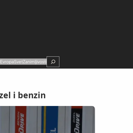
Search
e
Evropa
Svet
Zanimljivosti
zel i benzin