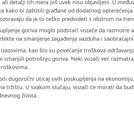
 ali detalji tih mera još uvek nisu objavljeni. U me
e kako bi zaštitili građane od dodatnog opterećenja. 
pozoravaju da je to teško predvideti s obzirom na tre
kupljenje goriva moglo podstaći vozače da razmotre al
e efekte na smanjenje zagađenja vazduha i saobraćaj
zazovima, kao što su povećanje troškova održavanja 
i smanjili potrošnju goriva. Neki vozači već razmatraj
 troškovima.
 biti dugoročni uticaj ovih poskupljenja na ekonomiju.
 na tržištu. U svakom slučaju, vozači će morati da b
dnevnog života.