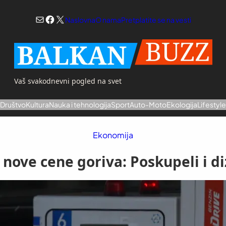
Mail
Facebook
X
Naslovna
O nama
Pretplatite se na vesti
Vaš svakodnevni pogled na svet
a
Društvo
Kultura
Nauka i tehnologija
Sport
Auto-Moto
Ekologija
Lifestyl
Ekonomija
nove cene goriva: Poskupeli i di