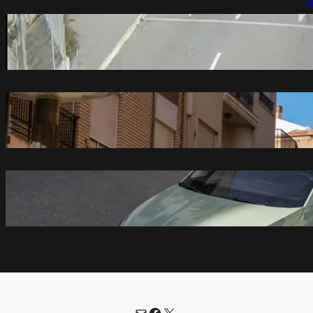
K
Nerealne scene na granici sa Crnom
Gorom: Kamere sve zabeležile, sad je
pravo vreme (foto)
avgust 6, 2026
Toplotni talas u Evropi: rekordi, požari
avgust 6, 2026
Kada se bira kvalitet i sigurnost – Škoda
ostaje među najpoželjnijim izborima
vozača
avgust 6, 2026
Mail
Facebook
X