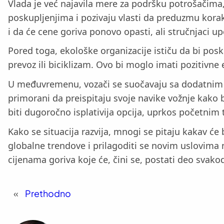
Vlada je već najavila mere za podršku potrošačima,
poskupljenjima i pozivaju vlasti da preduzmu korak
i da će cene goriva ponovo opasti, ali stručnjaci u
Pored toga, ekološke organizacije ističu da bi pos
prevoz ili biciklizam. Ovo bi moglo imati pozitivn
U međuvremenu, vozači se suočavaju sa dodatnim i
primorani da preispitaju svoje navike vožnje kako b
biti dugoročno isplativija opcija, uprkos početnim
Kako se situacija razvija, mnogi se pitaju kakav će
globalne trendove i prilagoditi se novim uslovima
cijenama goriva koje će, čini se, postati deo svako
«
Prethodno