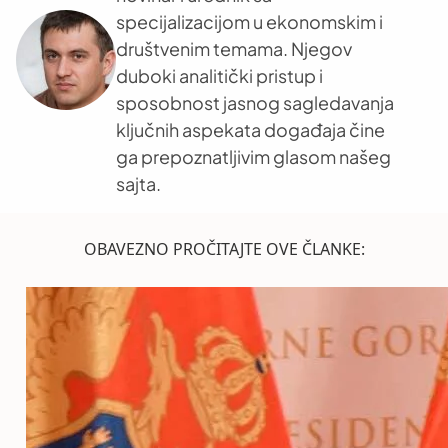
specijalizacijom u ekonomskim i
društvenim temama. Njegov
duboki analitički pristup i
sposobnost jasnog sagledavanja
ključnih aspekata događaja čine
ga prepoznatljivim glasom našeg
sajta.
OBAVEZNO PROČITAJTE OVE ČLANKE: