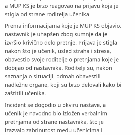
a MUP KS je brzo reagovao na prijavu koja je
stigla od strane roditelja učenika.
Prema informacijama koje je MUP KS objavio,
nastavnik je uhapšen zbog sumnje da je
izvršio krivično delo pretnje. Prijava je stigla
nakon što je učenik, usled straha i stresa,
obavestio svoje roditelje o pretnjama koje je
dobijao od nastavnika. Roditelji su, nakon
saznanja o situaciji, odmah obavestili
nadležne organe, koji su brzo delovali kako bi
zaštitili učenika.
Incident se dogodio u okviru nastave, a
učenik je navodno bio izložen verbalnim
pretnjama od strane nastavnika, što je
izazvalo zabrinutost među učenicima i