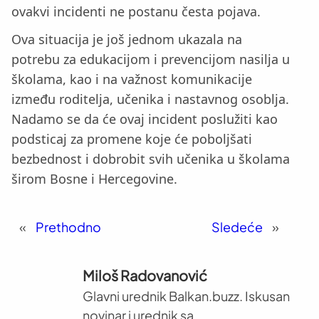
ovakvi incidenti ne postanu česta pojava.
Ova situacija je još jednom ukazala na
potrebu za edukacijom i prevencijom nasilja u
školama, kao i na važnost komunikacije
između roditelja, učenika i nastavnog osoblja.
Nadamo se da će ovaj incident poslužiti kao
podsticaj za promene koje će poboljšati
bezbednost i dobrobit svih učenika u školama
širom Bosne i Hercegovine.
«
Prethodno
Sledeće
»
Miloš Radovanović
Glavni urednik Balkan.buzz. Iskusan
novinar i urednik sa