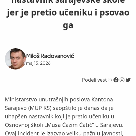
jer je pretio učeniku i psovao
ga
Miloš Radovanović
maj 15, 2026
Link
Facebook
Instagram
Twitter
Podeli vest
Ministarstvo unutrašnjih poslova Kantona
Sarajevo (MUP KS) saopštilo je danas da je
uhapšen nastavnik koji je pretio učeniku u
Osnovnoj školi „Musa Ćazim Ćatić“ u Sarajevu.
Ovaj incident je izazvao veliku pažnju javnosti,