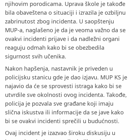
njihovim porodicama. Uprava škole je takođe
bila obaveštena o situaciji i izrazila je ozbiljnu
zabrinutost zbog incidenta. U saopštenju
MUP-a, naglašeno je da je veoma važno da se
ovakvi incidenti prijave i da nadležni organi
reaguju odmah kako bi se obezbedila
sigurnost svih učenika.
Nakon hapšenja, nastavnik je priveden u
policijsku stanicu gde je dao izjavu. MUP KS je
najavio da će se sprovesti istraga kako bi se
utvrdile sve okolnosti ovog incidenta. Takođe,
policija je pozvala sve građane koji imaju
slična iskustva ili informacije da se jave kako
bi se ovakvi incidenti sprečili u budućnosti.
Ovaj incident je izazvao široku diskusiju u