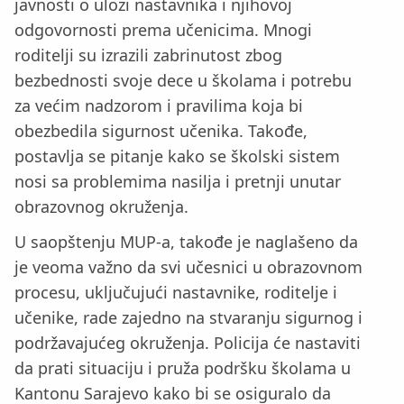
javnosti o ulozi nastavnika i njihovoj
odgovornosti prema učenicima. Mnogi
roditelji su izrazili zabrinutost zbog
bezbednosti svoje dece u školama i potrebu
za većim nadzorom i pravilima koja bi
obezbedila sigurnost učenika. Takođe,
postavlja se pitanje kako se školski sistem
nosi sa problemima nasilja i pretnji unutar
obrazovnog okruženja.
U saopštenju MUP-a, takođe je naglašeno da
je veoma važno da svi učesnici u obrazovnom
procesu, uključujući nastavnike, roditelje i
učenike, rade zajedno na stvaranju sigurnog i
podržavajućeg okruženja. Policija će nastaviti
da prati situaciju i pruža podršku školama u
Kantonu Sarajevo kako bi se osiguralo da