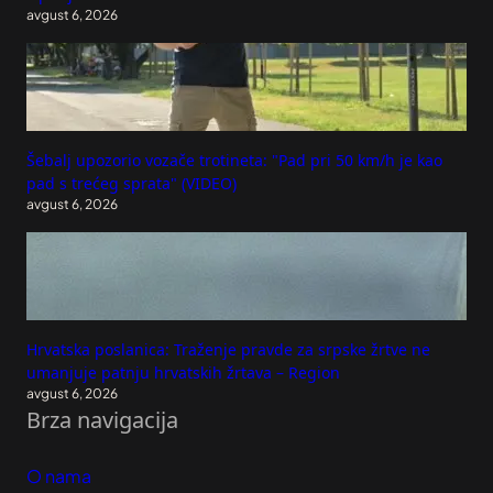
avgust 6, 2026
Šebalj upozorio vozače trotineta: "Pad pri 50 km/h je kao
pad s trećeg sprata" (VIDEO)
avgust 6, 2026
Hrvatska poslanica: Traženje pravde za srpske žrtve ne
umanjuje patnju hrvatskih žrtava – Region
avgust 6, 2026
Brza navigacija
O nama