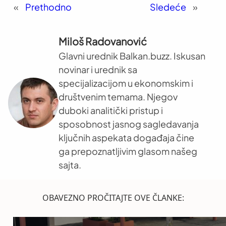
«
Prethodno
Sledeće
»
Miloš Radovanović
Glavni urednik Balkan.buzz. Iskusan
novinar i urednik sa
specijalizacijom u ekonomskim i
društvenim temama. Njegov
duboki analitički pristup i
sposobnost jasnog sagledavanja
ključnih aspekata događaja čine
ga prepoznatljivim glasom našeg
sajta.
OBAVEZNO PROČITAJTE OVE ČLANKE: