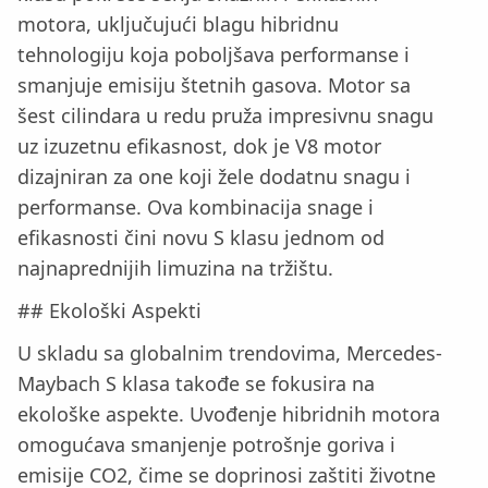
motora, uključujući blagu hibridnu
tehnologiju koja poboljšava performanse i
smanjuje emisiju štetnih gasova. Motor sa
šest cilindara u redu pruža impresivnu snagu
uz izuzetnu efikasnost, dok je V8 motor
dizajniran za one koji žele dodatnu snagu i
performanse. Ova kombinacija snage i
efikasnosti čini novu S klasu jednom od
najnaprednijih limuzina na tržištu.
## Ekološki Aspekti
U skladu sa globalnim trendovima, Mercedes-
Maybach S klasa takođe se fokusira na
ekološke aspekte. Uvođenje hibridnih motora
omogućava smanjenje potrošnje goriva i
emisije CO2, čime se doprinosi zaštiti životne