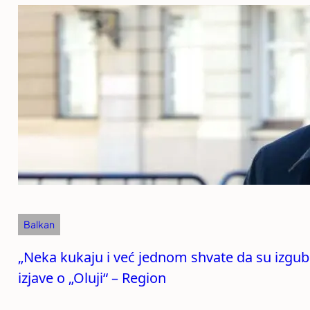
Balkan
„Neka kukaju i već jednom shvate da su izgubil
izjave o „Oluji“ – Region