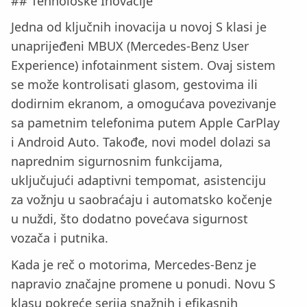
## Tehnološke Inovacije
Jedna od ključnih inovacija u novoj S klasi je
unaprijeđeni MBUX (Mercedes-Benz User
Experience) infotainment sistem. Ovaj sistem
se može kontrolisati glasom, gestovima ili
dodirnim ekranom, a omogućava povezivanje
sa pametnim telefonima putem Apple CarPlay
i Android Auto. Takođe, novi model dolazi sa
naprednim sigurnosnim funkcijama,
uključujući adaptivni tempomat, asistenciju
za vožnju u saobraćaju i automatsko kočenje
u nuždi, što dodatno povećava sigurnost
vozača i putnika.
Kada je reč o motorima, Mercedes-Benz je
napravio značajne promene u ponudi. Novu S
klasu pokreće serija snažnih i efikasnih