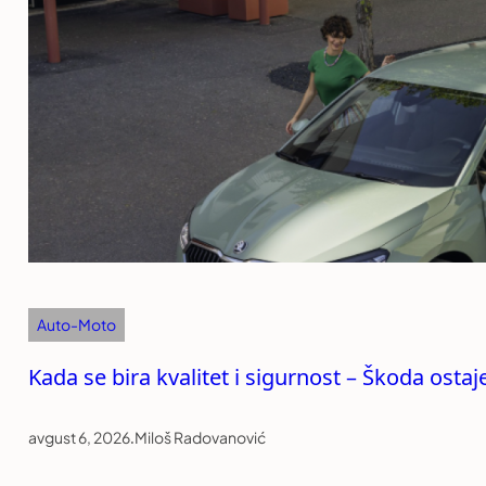
Auto-Moto
Kada se bira kvalitet i sigurnost – Škoda ost
avgust 6, 2026
.
Miloš Radovanović