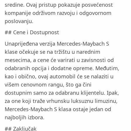
sredine. Ovaj pristup pokazuje posvećenost
kompanije održivom razvoju i odgovornom
poslovanju.
## Cene i Dostupnost
Unaprijeđena verzija Mercedes-Maybach S
klase očekuje se na tržištu u narednim
mesecima, a cene će varirati u zavisnosti od
odabranih opcija i dodatne opreme. Međutim,
kao i obično, ovaj automobil će se nalaziti u
višem cenovnom rangu, što ga čini
dostupnim samo za odabranu klijentelu. Ipak,
za one koji traže vrhunsku luksuznu limuzinu,
Mercedes-Maybach S klasa ostaje jedan od
najboljih izbora.
## Zaključak