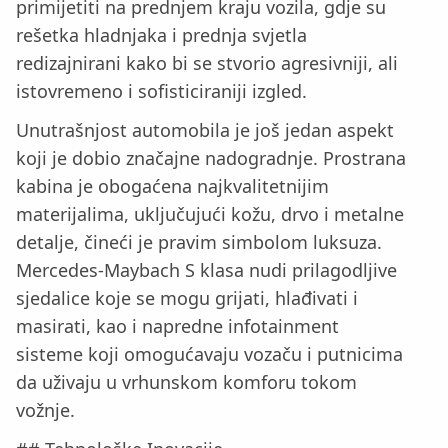
primijetiti na prednjem kraju vozila, gdje su
rešetka hladnjaka i prednja svjetla
redizajnirani kako bi se stvorio agresivniji, ali
istovremeno i sofisticiraniji izgled.
Unutrašnjost automobila je još jedan aspekt
koji je dobio značajne nadogradnje. Prostrana
kabina je obogaćena najkvalitetnijim
materijalima, uključujući kožu, drvo i metalne
detalje, čineći je pravim simbolom luksuza.
Mercedes-Maybach S klasa nudi prilagodljive
sjedalice koje se mogu grijati, hlađivati i
masirati, kao i napredne infotainment
sisteme koji omogućavaju vozaču i putnicima
da uživaju u vrhunskom komforu tokom
vožnje.