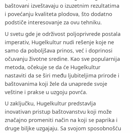
baštovani izveštavaju o izuzetnim rezultatima
i povećanju kvaliteta plodova, što dodatno
podstiče interesovanje za ovu tehniku.
U svetu gde je održivost poljoprivrede postala
imperativ, Hugelkultur nudi rešenje koje ne
samo da poboljšava prinos, već i doprinosi
očuvanju životne sredine. Kao sve popularnija
metoda, očekuje se da će Hugelkultur
nastaviti da se širi među ljubiteljima prirode i
baštovanima koji žele da unaprede svoje
veštine i prakse u uzgoju povrća.
U zaključku, Hugelkultur predstavlja
inovativan pristup baštovanstvu koji može
značajno promeniti način na koji se paprika i
druge biljke uzgajaju. Sa svojom sposobnošću