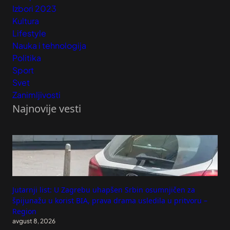
Izbori 2023
Kultura
Lifestyle
Nauka i tehnologija
Politika
Sport
Svet
Zanimljivosti
Najnovije vesti
Jutarnji list: U Zagrebu uhapšen Srbin osumnjičen za
špijunažu u korist BIA, prava drama usledila u pritvoru –
Region
avgust 8, 2026