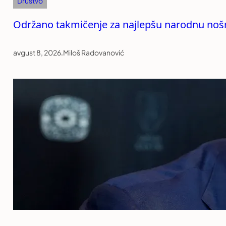
Društvo
Održano takmičenje za najlepšu narodnu noš
avgust 8, 2026
.
Miloš Radovanović