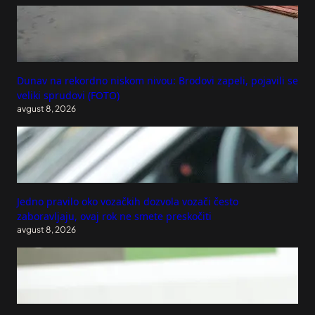
Dunav na rekordno niskom nivou: Brodovi zapeli, pojavili se
veliki sprudovi (FOTO)
avgust 8, 2026
Jedno pravilo oko vozačkih dozvola vozači često
zaboravljaju, ovaj rok ne smete preskočiti
avgust 8, 2026