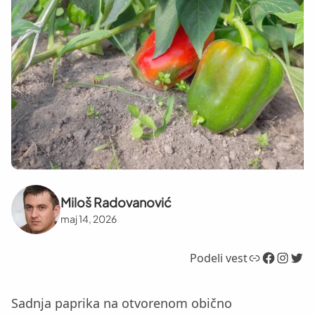
Miloš Radovanović
maj 14, 2026
Link
Facebook
Instagram
Twitter
Podeli vest
Sadnja paprika na otvorenom obično