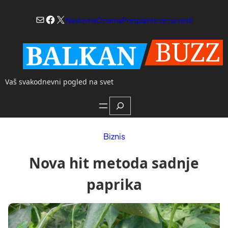
Skoči
Mail
Facebook
X
na
Naslovna
O nama
Pretplatite se na vesti
sadržaj
Vaš svakodnevni pogled na svet
Search
Biznis
Nova hit metoda sadnje
paprika