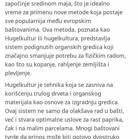
započinje sredinom maja, što je idealno
vreme za primenu nove metode koja postaje
sve popularnija među evropskim
baštovanima. Ova metoda, poznata kao
Hugelkultur ili hugelkultura, predstavlja
sistem podignutih organskih gredica koji
značajno smanjuje potrebu za fizičkim radom,
kao što su kopanje, rahljenje zemljišta i
plevljenje.
Hugelkultur je tehnika koja se zasniva na
korišćenju trulog drveta i organskog
materijala kao osnove za izgradnju gredica.
Ovaj sistem ne samo da olakšava rad u bašti,
već i stvara optimalne uslove za rast paprika,
čak i na malim parcelama. Mnogi baštovani
tvrde da prinos može biti gotovo dvostruko