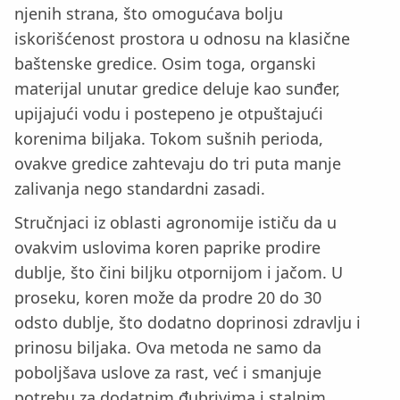
njenih strana, što omogućava bolju
iskorišćenost prostora u odnosu na klasične
baštenske gredice. Osim toga, organski
materijal unutar gredice deluje kao sunđer,
upijajući vodu i postepeno je otpuštajući
korenima biljaka. Tokom sušnih perioda,
ovakve gredice zahtevaju do tri puta manje
zalivanja nego standardni zasadi.
Stručnjaci iz oblasti agronomije ističu da u
ovakvim uslovima koren paprike prodire
dublje, što čini biljku otpornijom i jačom. U
proseku, koren može da prodre 20 do 30
odsto dublje, što dodatno doprinosi zdravlju i
prinosu biljaka. Ova metoda ne samo da
poboljšava uslove za rast, već i smanjuje
potrebu za dodatnim đubrivima i stalnim