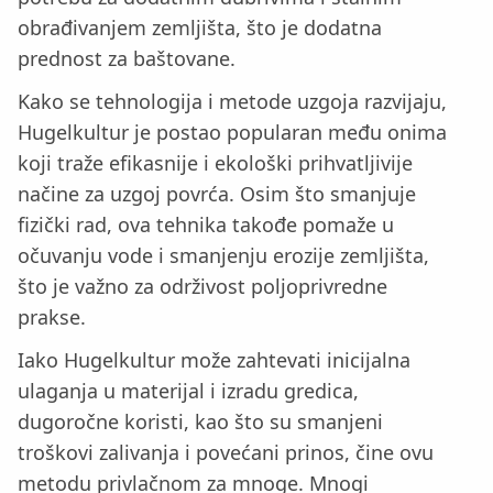
obrađivanjem zemljišta, što je dodatna
prednost za baštovane.
Kako se tehnologija i metode uzgoja razvijaju,
Hugelkultur je postao popularan među onima
koji traže efikasnije i ekološki prihvatljivije
načine za uzgoj povrća. Osim što smanjuje
fizički rad, ova tehnika takođe pomaže u
očuvanju vode i smanjenju erozije zemljišta,
što je važno za održivost poljoprivredne
prakse.
Iako Hugelkultur može zahtevati inicijalna
ulaganja u materijal i izradu gredica,
dugoročne koristi, kao što su smanjeni
troškovi zalivanja i povećani prinos, čine ovu
metodu privlačnom za mnoge. Mnogi