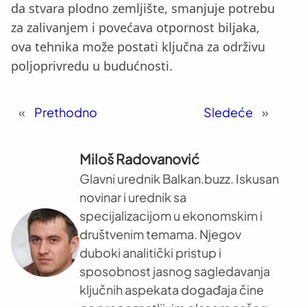
da stvara plodno zemljište, smanjuje potrebu
za zalivanjem i povećava otpornost biljaka,
ova tehnika može postati ključna za održivu
poljoprivredu u budućnosti.
«
Prethodno
Sledeće
»
Miloš Radovanović
Glavni urednik Balkan.buzz. Iskusan
novinar i urednik sa
specijalizacijom u ekonomskim i
društvenim temama. Njegov
duboki analitički pristup i
sposobnost jasnog sagledavanja
ključnih aspekata događaja čine