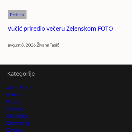
Politika
Vučić priredio večeru Zelenskom FOTO
avgust 8, 2026
.
Živana Tasić
Kategorije
Auto-Moto
Balkan
Biznis
Društvo
Ekologija
Ekonomija
Evropa