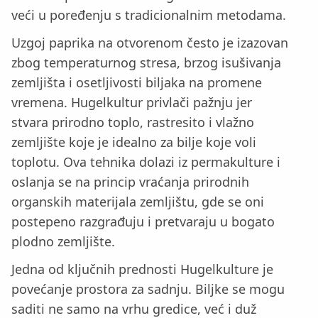
veći u poređenju s tradicionalnim metodama.
Uzgoj paprika na otvorenom često je izazovan
zbog temperaturnog stresa, brzog isušivanja
zemljišta i osetljivosti biljaka na promene
vremena. Hugelkultur privlači pažnju jer
stvara prirodno toplo, rastresito i vlažno
zemljište koje je idealno za bilje koje voli
toplotu. Ova tehnika dolazi iz permakulture i
oslanja se na princip vraćanja prirodnih
organskih materijala zemljištu, gde se oni
postepeno razgrađuju i pretvaraju u bogato
plodno zemljište.
Jedna od ključnih prednosti Hugelkulture je
povećanje prostora za sadnju. Biljke se mogu
saditi ne samo na vrhu gredice, već i duž