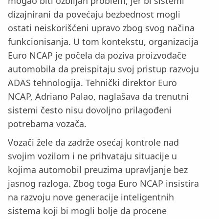
mogao biti ozbiljan problem, jer bi sistemi
dizajnirani da povećaju bezbednost mogli
ostati neiskorišćeni upravo zbog svog načina
funkcionisanja. U tom kontekstu, organizacija
Euro NCAP je počela da poziva proizvođače
automobila da preispitaju svoj pristup razvoju
ADAS tehnologija. Tehnički direktor Euro
NCAP, Adriano Palao, naglašava da trenutni
sistemi često nisu dovoljno prilagođeni
potrebama vozača.
Vozači žele da zadrže osećaj kontrole nad
svojim vozilom i ne prihvataju situacije u
kojima automobil preuzima upravljanje bez
jasnog razloga. Zbog toga Euro NCAP insistira
na razvoju nove generacije inteligentnih
sistema koji bi mogli bolje da procene