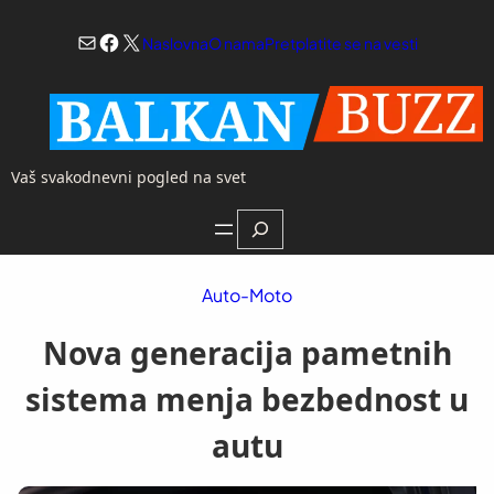
Skoči
Mail
Facebook
X
na
Naslovna
O nama
Pretplatite se na vesti
sadržaj
Vaš svakodnevni pogled na svet
Search
Auto-Moto
Nova generacija pametnih
sistema menja bezbednost u
autu