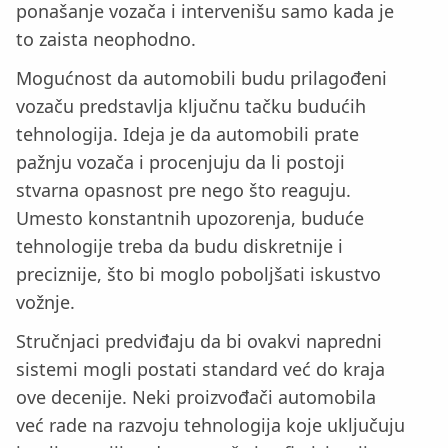
ponašanje vozača i intervenišu samo kada je
to zaista neophodno.
Mogućnost da automobili budu prilagođeni
vozaču predstavlja ključnu tačku budućih
tehnologija. Ideja je da automobili prate
pažnju vozača i procenjuju da li postoji
stvarna opasnost pre nego što reaguju.
Umesto konstantnih upozorenja, buduće
tehnologije treba da budu diskretnije i
preciznije, što bi moglo poboljšati iskustvo
vožnje.
Stručnjaci predviđaju da bi ovakvi napredni
sistemi mogli postati standard već do kraja
ove decenije. Neki proizvođači automobila
već rade na razvoju tehnologija koje uključuju