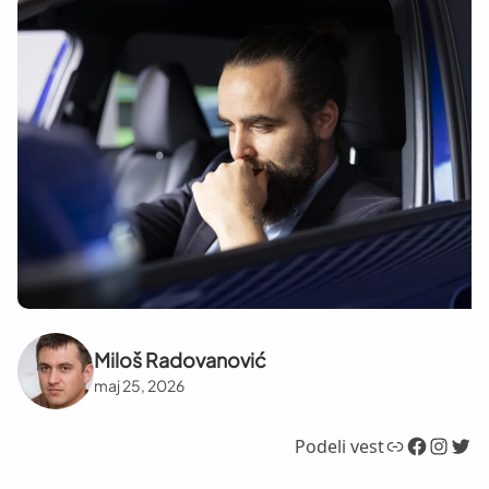
Miloš Radovanović
maj 25, 2026
Link
Facebook
Instagram
Twitter
Podeli vest