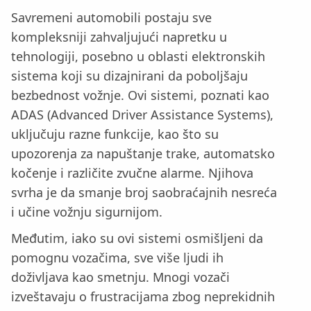
Savremeni automobili postaju sve
kompleksniji zahvaljujući napretku u
tehnologiji, posebno u oblasti elektronskih
sistema koji su dizajnirani da poboljšaju
bezbednost vožnje. Ovi sistemi, poznati kao
ADAS (Advanced Driver Assistance Systems),
uključuju razne funkcije, kao što su
upozorenja za napuštanje trake, automatsko
kočenje i različite zvučne alarme. Njihova
svrha je da smanje broj saobraćajnih nesreća
i učine vožnju sigurnijom.
Međutim, iako su ovi sistemi osmišljeni da
pomognu vozačima, sve više ljudi ih
doživljava kao smetnju. Mnogi vozači
izveštavaju o frustracijama zbog neprekidnih