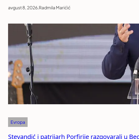
avgust 8, 2026
.
Radmila Marićić
Evropa
Stevandić i patrijarh Porfirije razgovarali u B