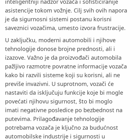
inteligentniji nadzor vozača i sofisticiranije
asistencije tokom vožnje. Cilj svih ovih napora
je da sigurnosni sistemi postanu korisni
saveznici vozačima, umesto izvora frustracije.
U zaključku, moderni automobili i njihove
tehnologije donose brojne prednosti, ali i
izazove. Važno je da proizvođači automobila
pažljivo razmotre povratne informacije vozača
kako bi razvili sisteme koji su korisni, ali ne
previše invazivni. U suprotnom, vozači će
nastaviti da isključuju funkcije koje bi mogle
povećati njihovu sigurnost, što bi moglo
imati negativne posledice po bezbednost na
putevima. Prilagođavanje tehnologije
potrebama vozača je ključno za budućnost
automobilske industrije i sigurnosti u