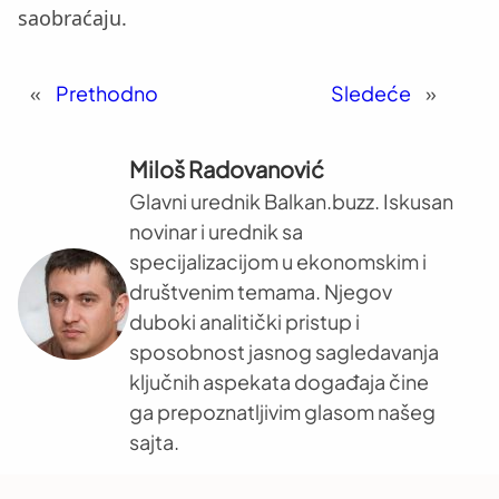
saobraćaju.
«
Prethodno
Sledeće
»
Miloš Radovanović
Glavni urednik Balkan.buzz. Iskusan
novinar i urednik sa
specijalizacijom u ekonomskim i
društvenim temama. Njegov
duboki analitički pristup i
sposobnost jasnog sagledavanja
ključnih aspekata događaja čine
ga prepoznatljivim glasom našeg
sajta.