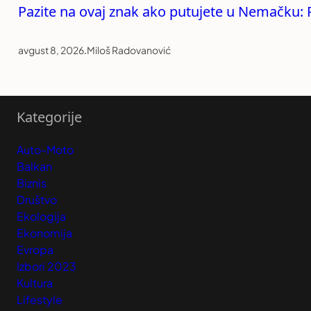
Pazite na ovaj znak ako putujete u Nemačku:
avgust 8, 2026
.
Miloš Radovanović
Kategorije
Auto-Moto
Balkan
Biznis
Društvo
Ekologija
Ekonomija
Evropa
Izbori 2023
Kultura
Lifestyle