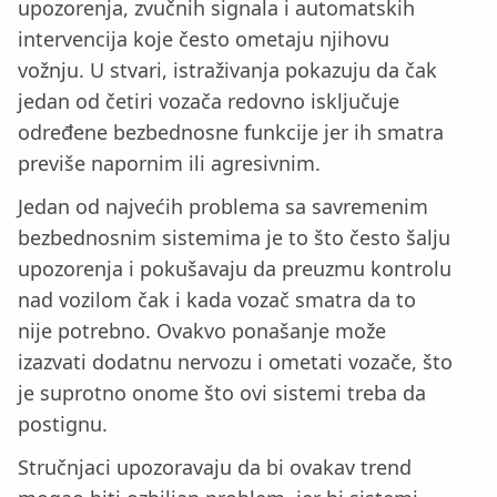
upozorenja, zvučnih signala i automatskih
intervencija koje često ometaju njihovu
vožnju. U stvari, istraživanja pokazuju da čak
jedan od četiri vozača redovno isključuje
određene bezbednosne funkcije jer ih smatra
previše napornim ili agresivnim.
Jedan od najvećih problema sa savremenim
bezbednosnim sistemima je to što često šalju
upozorenja i pokušavaju da preuzmu kontrolu
nad vozilom čak i kada vozač smatra da to
nije potrebno. Ovakvo ponašanje može
izazvati dodatnu nervozu i ometati vozače, što
je suprotno onome što ovi sistemi treba da
postignu.
Stručnjaci upozoravaju da bi ovakav trend