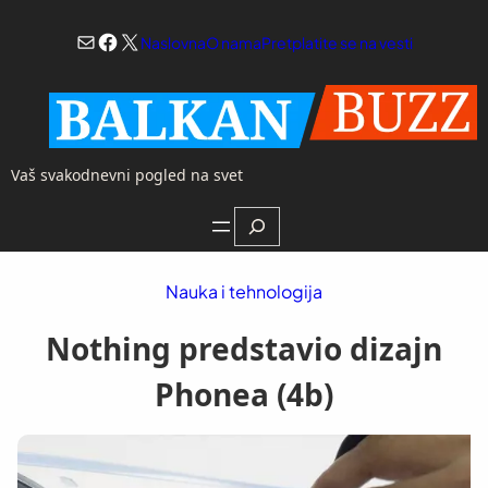
Skoči
Mail
Facebook
X
na
Naslovna
O nama
Pretplatite se na vesti
sadržaj
Vaš svakodnevni pogled na svet
Search
Nauka i tehnologija
Nothing predstavio dizajn
Phonea (4b)