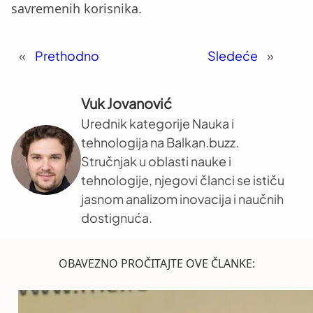
savremenih korisnika.
«
Prethodno
Sledeće
»
Vuk Jovanović
Urednik kategorije Nauka i
tehnologija na Balkan.buzz.
Stručnjak u oblasti nauke i
tehnologije, njegovi članci se ističu
jasnom analizom inovacija i naučnih
dostignuća.
OBAVEZNO PROČITAJTE OVE ČLANKE: