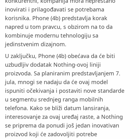
konkurentni, kompanija mora neprestano
inovirati i prilagođavati se potrebama
korisnika. Phone (4b) predstavlja korak
napred u tom pravcu, s obzirom na to da
kombinuje modernu tehnologiju sa
jedinstvenim dizajnom.
U zaključku, Phone (4b) obećava da će biti
uzbudljiv dodatak Nothing-ovoj liniji
proizvoda. Sa planiranim predstavljanjem 7.
jula, mnogi se nadaju da će ovaj model
ispuniti očekivanja i postaviti nove standarde
u segmentu srednjeg ranga mobilnih
telefona. Kako se bliži datum lansiranja,
interesovanje za ovaj uređaj raste, a Nothing
se priprema da ponudi još jedan inovativan
proizvod koji će zadovoljiti potrebe