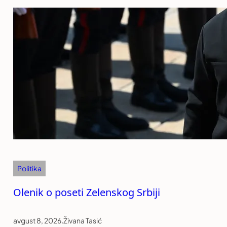
Politika
Olenik o poseti Zelenskog Srbiji
avgust 8, 2026
.
Živana Tasić