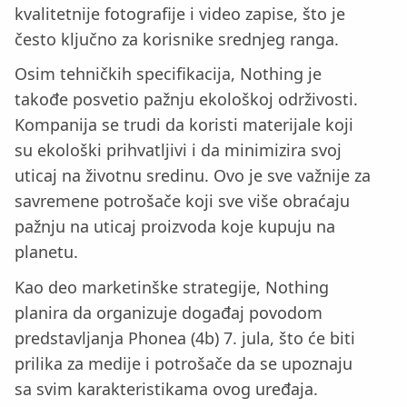
kvalitetnije fotografije i video zapise, što je
često ključno za korisnike srednjeg ranga.
Osim tehničkih specifikacija, Nothing je
takođe posvetio pažnju ekološkoj održivosti.
Kompanija se trudi da koristi materijale koji
su ekološki prihvatljivi i da minimizira svoj
uticaj na životnu sredinu. Ovo je sve važnije za
savremene potrošače koji sve više obraćaju
pažnju na uticaj proizvoda koje kupuju na
planetu.
Kao deo marketinške strategije, Nothing
planira da organizuje događaj povodom
predstavljanja Phonea (4b) 7. jula, što će biti
prilika za medije i potrošače da se upoznaju
sa svim karakteristikama ovog uređaja.