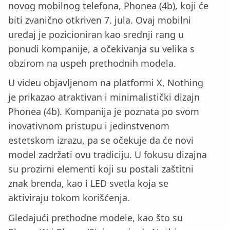
novog mobilnog telefona, Phonea (4b), koji će
biti zvanično otkriven 7. jula. Ovaj mobilni
uređaj je pozicioniran kao srednji rang u
ponudi kompanije, a očekivanja su velika s
obzirom na uspeh prethodnih modela.
U videu objavljenom na platformi X, Nothing
je prikazao atraktivan i minimalistički dizajn
Phonea (4b). Kompanija je poznata po svom
inovativnom pristupu i jedinstvenom
estetskom izrazu, pa se očekuje da će novi
model zadržati ovu tradiciju. U fokusu dizajna
su prozirni elementi koji su postali zaštitni
znak brenda, kao i LED svetla koja se
aktiviraju tokom korišćenja.
Gledajući prethodne modele, kao što su