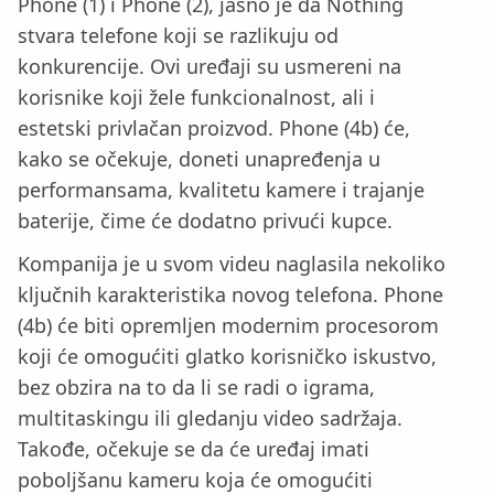
Phone (1) i Phone (2), jasno je da Nothing
stvara telefone koji se razlikuju od
konkurencije. Ovi uređaji su usmereni na
korisnike koji žele funkcionalnost, ali i
estetski privlačan proizvod. Phone (4b) će,
kako se očekuje, doneti unapređenja u
performansama, kvalitetu kamere i trajanje
baterije, čime će dodatno privući kupce.
Kompanija je u svom videu naglasila nekoliko
ključnih karakteristika novog telefona. Phone
(4b) će biti opremljen modernim procesorom
koji će omogućiti glatko korisničko iskustvo,
bez obzira na to da li se radi o igrama,
multitaskingu ili gledanju video sadržaja.
Takođe, očekuje se da će uređaj imati
poboljšanu kameru koja će omogućiti