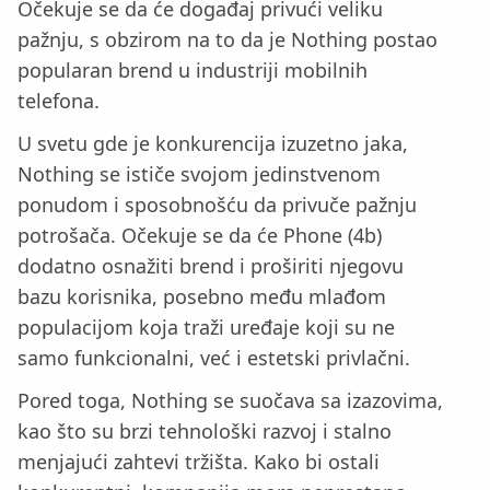
Očekuje se da će događaj privući veliku
pažnju, s obzirom na to da je Nothing postao
popularan brend u industriji mobilnih
telefona.
U svetu gde je konkurencija izuzetno jaka,
Nothing se ističe svojom jedinstvenom
ponudom i sposobnošću da privuče pažnju
potrošača. Očekuje se da će Phone (4b)
dodatno osnažiti brend i proširiti njegovu
bazu korisnika, posebno među mlađom
populacijom koja traži uređaje koji su ne
samo funkcionalni, već i estetski privlačni.
Pored toga, Nothing se suočava sa izazovima,
kao što su brzi tehnološki razvoj i stalno
menjajući zahtevi tržišta. Kako bi ostali