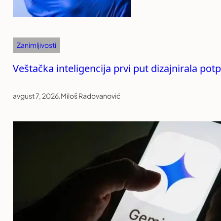
Zanimljivosti
Veštačka inteligencija prvi put dizajnirala po
avgust 7, 2026
.
Miloš Radovanović