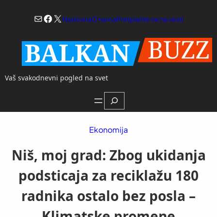
Skoči
Mail
Facebook
X
na
Naslovna
O nama
Pretplatite se na vesti
sadržaj
Vaš svakodnevni pogled na svet
Search
Ekonomija
Niš, moj grad: Zbog ukidanja
podsticaja za reciklažu 180
radnika ostalo bez posla –
Klimatske promene