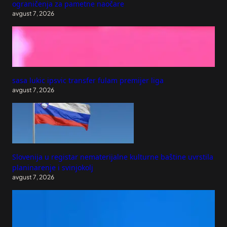
ograničenja za pametne naočare
avgust 7, 2026
sasa lukic ipsvic transfer fulam premijer liga
avgust 7, 2026
Slovenija u registar nematerijalne kulturne baštine uvrstila
planinarenje i svinjokolj
avgust 7, 2026