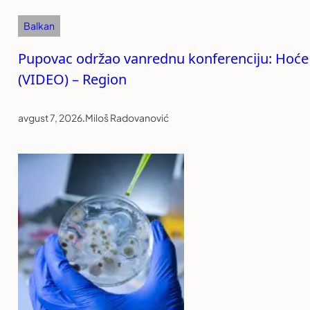
Balkan
Pupovac održao vanrednu konferenciju: Hoće li
(VIDEO) – Region
avgust 7, 2026
.
Miloš Radovanović