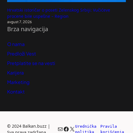
Hrvatski istoričar o poseti Zelenskog Srbiji: Vučićeve
procene bile uspešne – Region
avgust 7, 2026
Brza navigacija
O nama
Predloži Vest
Pretplatite se na vesti
Karijera
Marketing
Kontakt
©
2024 Balkan.buzz |
Urednička 
Pravila 
Mail
Facebook
X
Sva prava zadržana.
politika
korišćenja