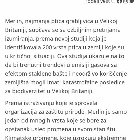
Link
Facebook
Instagram
Twitter
Podeli vest
Merlin, najmanja ptica grabljivica u Velikoj
Britaniji, suočava se sa ozbiljnim pretnjama
izumiranja, prema novoj studiji koja je
identifikovala 200 vrsta ptica u zemlji koje su
u kritičnoj situaciji. Ova studija ukazuje na to
da bi trenutni trendovi u emisiji gasova sa
efektom staklene bašte i neodrživo korišćenje
zemljišta mogli imati katastrofalne posledice
za biodiverzitet u Velikoj Britaniji.
Prema istraživanju koje je sprovela
organizacija za zaštitu prirode, Merlin je samo
jedan od mnogih vrsta koje se bore za
opstanak usled promena u svom staništu.
Klimatske promene, koje uzrokuju ekstremne