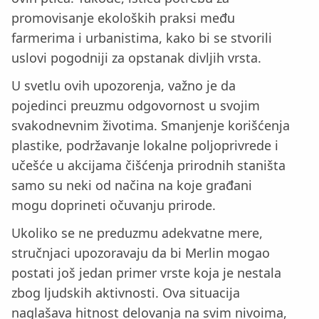
promovisanje ekoloških praksi među
farmerima i urbanistima, kako bi se stvorili
uslovi pogodniji za opstanak divljih vrsta.
U svetlu ovih upozorenja, važno je da
pojedinci preuzmu odgovornost u svojim
svakodnevnim životima. Smanjenje korišćenja
plastike, podržavanje lokalne poljoprivrede i
učešće u akcijama čišćenja prirodnih staništa
samo su neki od načina na koje građani
mogu doprineti očuvanju prirode.
Ukoliko se ne preduzmu adekvatne mere,
stručnjaci upozoravaju da bi Merlin mogao
postati još jedan primer vrste koja je nestala
zbog ljudskih aktivnosti. Ova situacija
naglašava hitnost delovanja na svim nivoima,