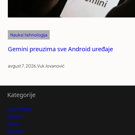
Nauka i tehnologija
Gemini preuzima sve Android uređaje
avgust 7, 2026
.
Vuk Jovanović
Kategorije
Auto-Moto
Balkan
Biznis
Društvo