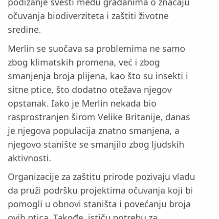
podizanje svesti među građanima o značaju
očuvanja biodiverziteta i zaštiti životne
sredine.
Merlin se suočava sa problemima ne samo
zbog klimatskih promena, već i zbog
smanjenja broja plijena, kao što su insekti i
sitne ptice, što dodatno otežava njegov
opstanak. Iako je Merlin nekada bio
rasprostranjen širom Velike Britanije, danas
je njegova populacija znatno smanjena, a
njegovo stanište se smanjilo zbog ljudskih
aktivnosti.
Organizacije za zaštitu prirode pozivaju vladu
da pruži podršku projektima očuvanja koji bi
pomogli u obnovi staništa i povećanju broja
ovih ptica. Takođe, ističu potrebu za