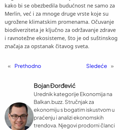
kako bi se obezbedila budućnost ne samo za
Merlin, već i za mnoge druge vrste koje su
ugrožene klimatskim promenama. Očuvanje
biodiverziteta je ključno za održavanje zdrave
i ravnotežne ekosisteme, što je od suštinskog
značaja za opstanak čitavog sveta.
«
Prethodno
Sledeće
»
Bojan Đorđević
Urednik kategorije Ekonomija na
Balkan.buzz. Stručnjak za
ekonomiju s bogatim iskustvom u
praćenju i analizi ekonomskih
trendova. Njegovi prodorni članci