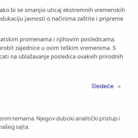
kako bi se smanjio uticaj ekstremnih vremenskih
 edukaciju javnosti o načinima zaštite i pripreme
imatskim promenama i njihovim posledicama.
dobrobit zajednice u ovim teškim vremenima. S
ati na ublažavanje posledica ovakvih prirodnih
Sledeće
»
venim temama. Njegov duboki analitički pristup i
našeg sajta.