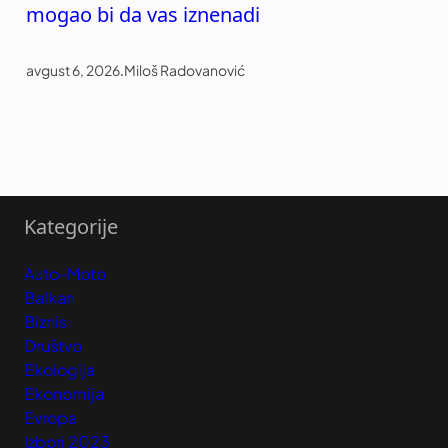
mogao bi da vas iznenadi
avgust 6, 2026
.
Miloš Radovanović
Kategorije
Auto-Moto
Balkan
Biznis
Društvo
Ekologija
Ekonomija
Evropa
Izbori 2023