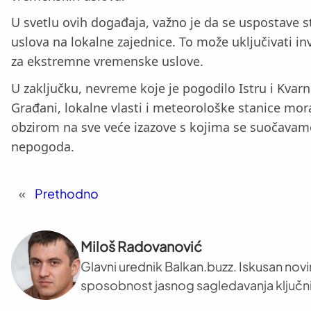
U svetlu ovih događaja, važno je da se uspostave 
uslova na lokalne zajednice. To može uključivati in
za ekstremne vremenske uslove.
U zaključku, nevreme koje je pogodilo Istru i Kv
Građani, lokalne vlasti i meteorološke stanice mor
obzirom na sve veće izazove s kojima se suočavamo
nepogoda.
«
Prethodno
Miloš Radovanović
Glavni urednik Balkan.buzz. Iskusan novi
sposobnost jasnog sagledavanja ključni