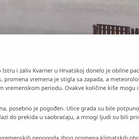
stru i zaliv Kvarner u Hrvatskoj donelo je obilne pad
, promena vremena je stigla sa zapada, a meteorološ
 vremenskom periodu. Ovakve količine kiše mogu izaz
, posebno je pogođen. Ulice grada su bile potpuno p
azi do prekida u saobraćaju, a mnogi ljudi su bili pri
 vremenskih nepogoda zbog promena klimatskih obra