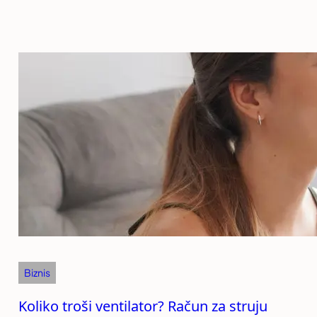
Biznis
Koliko troši ventilator? Račun za struju