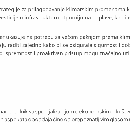
strategije za prilagođavanje klimatskim promenama 
vesticije u infrastrukturu otporniju na poplave, kao i
arner ukazuje na potrebu za većom pažnjom prema kl
aju raditi zajedno kako bi se osigurala sigurnost i 
, spremnost i proaktivan pristup mogu značajno utic
nar i urednik sa specijalizacijom u ekonomskim i društ
h aspekata događaja čine ga prepoznatljivim glasom 