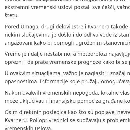
ekstremni vremenski uslovi postali sve češći, važno
štetu.
Pored Umaga, drugi delovi Istre i Kvarnera takođe
nekim slučajevima je došlo i do odliva vode iz sta
angažovani kako bi pomogli ugroženim stanovnici
Vreme je i dalje nestabilno, a meteorolozi najavl
oprezni i da prate vremenske prognoze kako bi se 
U ovakvim situacijama, važno je naglasiti i znača
opasnostima. Informacije koje pružaju omogućavaju
Nakon ovakvih vremenskih nepogoda, lokalne vlast
može uključivati i finansijsku pomoć za građane ko
Osim direktnih posledica kao što su poplave, nevrem
Kvarneru. Poljoprivrednici se suočavaju s proble
vremenskih uslova.