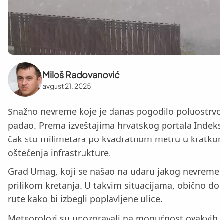
Miloš Radovanović
avgust 21, 2025
Snažno nevreme koje je danas pogodilo poluostrvo I
padao. Prema izveštajima hrvatskog portala Indeks
čak sto milimetara po kvadratnom metru u kratkom
oštećenja infrastrukture.
Grad Umag, koji se našao na udaru jakog nevremena
prilikom kretanja. U takvim situacijama, obično dol
rute kako bi izbegli poplavljene ulice.
Meteorolozi su upozoravali na mogućnost ovakvih