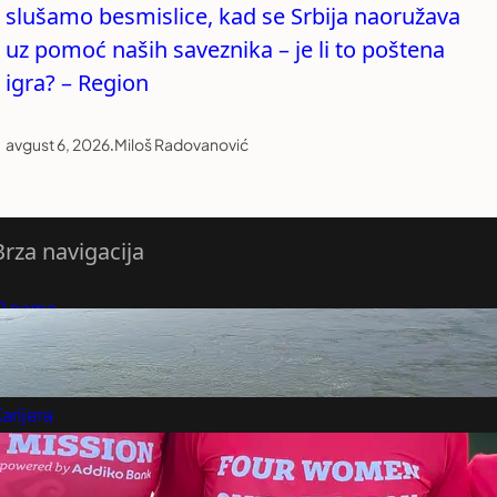
slušamo besmislice, kad se Srbija naoružava
uz pomoć naših saveznika – je li to poštena
igra? – Region
avgust 6, 2026
.
Miloš Radovanović
Brza navigacija
O nama
redloži Vest
retplatite se na vesti
arijera
Marketing
Kontakt