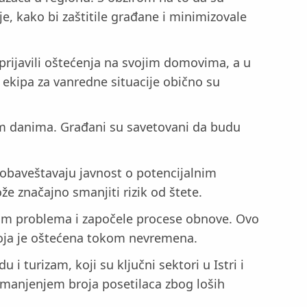
e, kako bi zaštitile građane i minimizovale
prijavili oštećenja na svojim domovima, a u
 ekipa za vanredne situacije obično su
im danima. Građani su savetovani da budu
 obaveštavaju javnost o potencijalnim
 značajno smanjiti rizik od štete.
bim problema i započele procese obnovе. Ovo
 koja je oštećena tokom nevremena.
 turizam, koji su ključni sektori u Istri i
smanjenjem broja posetilaca zbog loših