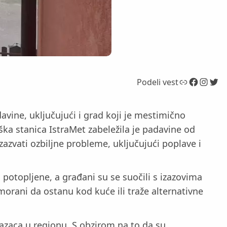
Link
Facebook
Instagram
Twitter
Podeli vest
avine, uključujući i grad koji je mestimično
ka stanica IstraMet zabeležila je padavine od
vati ozbiljne probleme, uključujući poplave i
otopljene, a građani su se suočili s izazovima
morani da ostanu kod kuće ili traže alternativne
zaca u regionu. S obzirom na to da su