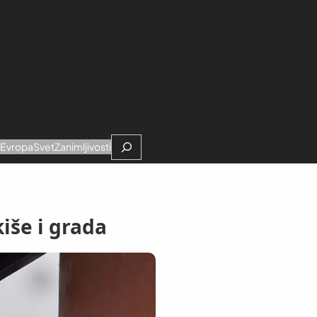
Search
e
Evropa
Svet
Zanimljivosti
iše i grada