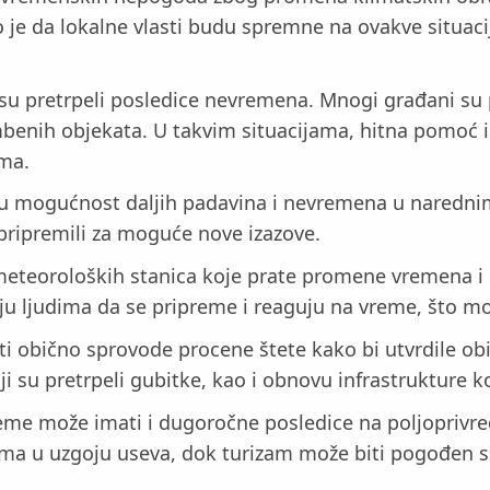
 je da lokalne vlasti budu spremne na ovakve situacij
 su pretrpeli posledice nevremena. Mnogi građani su 
mbenih objekata. U takvim situacijama, hitna pomoć i
ma.
juju mogućnost daljih padavina i nevremena u naredn
pripremili za moguće nove izazove.
j meteoroloških stanica koje prate promene vremena i
 ljudima da se pripreme i reaguju na vreme, što može
i obično sprovode procene štete kako bi utvrdile o
ji su pretrpeli gubitke, kao i obnovu infrastrukture
e može imati i dugoročne posledice na poljoprivredu i
mima u uzgoju useva, dok turizam može biti pogođen 