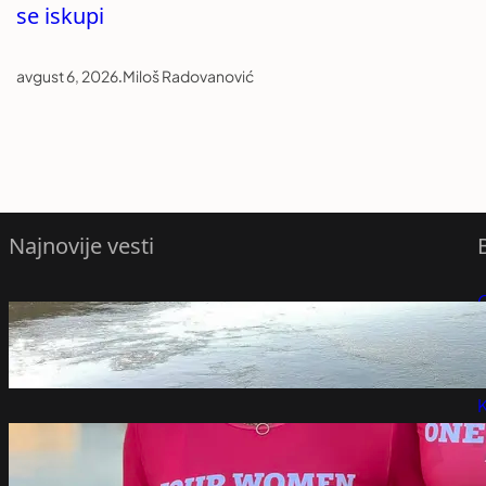
se iskupi
avgust 6, 2026
.
Miloš Radovanović
Najnovije vesti
P
Ljudi peške prelaze reku u Mađarskoj
avgust 6, 2026
P
K
Addiko Bank daje vetar u leđa juniorskim
vicešampionkama Evrope u veslanju