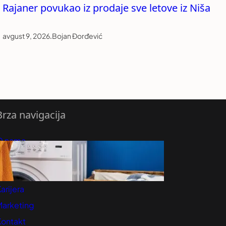
Rajaner povukao iz prodaje sve letove iz Niša
avgust 9, 2026
.
Bojan Đorđević
Brza navigacija
O nama
redloži Vest
retplatite se na vesti
arijera
Marketing
Kontakt