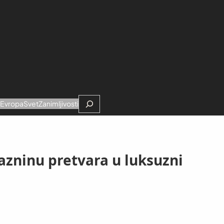
Search
e
Evropa
Svet
Zanimljivosti
razninu pretvara u luksuzni