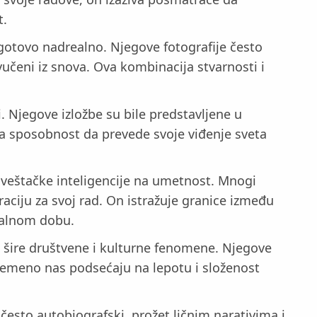
t.
 gotovo nadrealno. Njegove fotografije često
zvučeni iz snova. Ova kombinacija stvarnosti i
i. Njegove izložbe su bile predstavljene u
eva sposobnost da prevede svoje viđenje sveta
ja veštačke inteligencije na umetnost. Mnogi
raciju za svoj rad. On istražuje granice između
italnom dobu.
a šire društvene i kulturne fenomene. Njegove
ovremeno nas podsećaju na lepotu i složenost
e često autobiografski, prožet ličnim narativima i