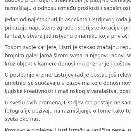
razmišljaju o odnosu između prošlosti i sadašnjosti
Jedan od najistaknutijih aspekata Listrijevog rada
prikazuju napuštene zgrade, istorijske lokacije i pr
fantazije stvara jedinstvenu dinamiku koja privlači
Tokom svoje karijere, Listri je stekao značajnu rep
brojnim galerijama širom sveta, a njegovi radovi s
kroz objektiv kamere donosi mu priznanje i poštov
U poslednje vreme, Listrijev rad je postao još relev
umetnici se suočavaju s izazovima koje donosi nova 
ljudske kreativnosti i mašinskog stvaralaštva, post
U svetlu ovih promena, Listrijev rad postaje ne sa
fotografije pozivaju na razmišljanje o tome kako t
sveta oko nas.
Kroz svoje projekte, Listri istražuje različite teme