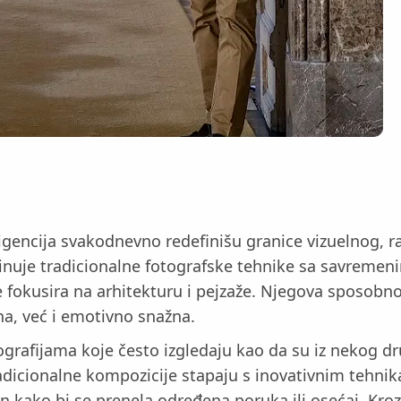
igencija svakodnevno redefinišu granice vizuelnog, ra
nuje tradicionalne fotografske tehnike sa savremenim 
fokusira na arhitekturu i pejzaže. Njegova sposobnos
na, već i emotivno snažna.
ografijama koje često izgledaju kao da su iz nekog 
adicionalne kompozicije stapaju s inovativnim tehnikam
en kako bi se prenela određena poruka ili osećaj. Kro