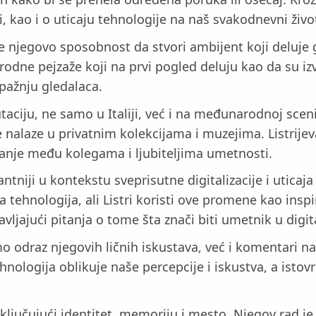
, kao i o uticaju tehnologije na naš svakodnevni živo
 je njegovo sposobnost da stvori ambijent koji deluje
irodne pejzaže koji na prvi pogled deluju kao da su i
 pažnju gledalaca.
utaciju, ne samo u Italiji, već i na međunarodnoj scen
e nalaze u privatnim kolekcijama i muzejima. Listrij
anje među kolegama i ljubiteljima umetnosti.
antniji u kontekstu sveprisutne digitalizacije i utica
tehnologija, ali Listri koristi ove promene kao inspi
avljajući pitanja o tome šta znači biti umetnik u dig
mo odraz njegovih ličnih iskustava, već i komentari n
ehnologija oblikuje naše percepcije i iskustva, a ist
, uključujući identitet, memoriju i mesto. Njegov rad j