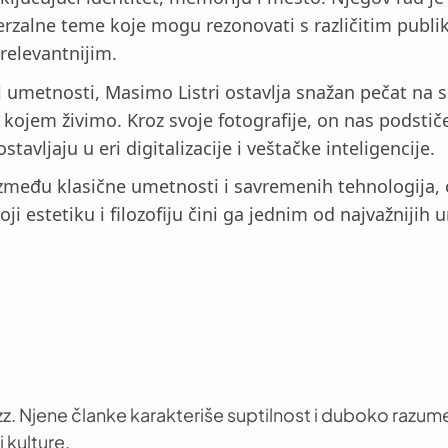
erzalne teme koje mogu rezonovati s različitim publi
relevantnijim.
osti umetnosti, Masimo Listri ostavlja snažan pečat n
 u kojem živimo. Kroz svoje fotografije, on nas podst
avljaju u eri digitalizacije i veštačke inteligencije.
između klasične umetnosti i savremenih tehnologija, 
 estetiku i filozofiju čini ga jednim od najvažnijih 
z. Njene članke karakteriše suptilnost i duboko razume
 kulture.