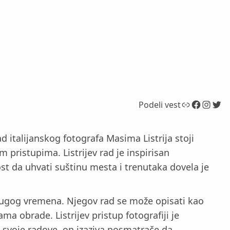
Link
Facebook
Instagram
Twitter
Podeli vest
d italijanskog fotografa Masima Listrija stoji
pristupima. Listrijev rad je inspirisan
t da uhvati suštinu mesta i trenutaka dovela je
drugog vremena. Njegov rad se može opisati kao
a obrade. Listrijev pristup fotografiji je
z svoje radove, on izaziva posmatrače da