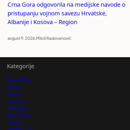
Crna Gora odgovorila na medijske navode o
pristupanju vojnom savezu Hrvatske,
Albanije i Kosova – Region
avgust 9, 2026
.
Miloš Radovanović
Kategorije
Auto-Moto
Balkan
Biznis
Društvo
Ekologija
Ekonomija
Evropa
Izbori 2023