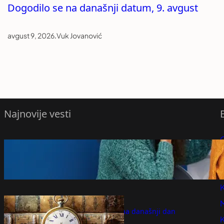
Dogodilo se na današnji datum, 9. avgust
avgust 9, 2026
.
Vuk Jovanović
Najnovije vesti
Operete veš, a on i dalje ima neprijatan
P
miris? Proverite ovaj deo mašine pre
nego što promenite deterdžent
P
avgust 9, 2026
K
Dogodilo se na današnji dan
avgust 9, 2026