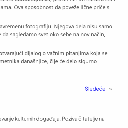
kama. Ova sposobnost da poveže lične priče s
a savremenu fotografiju. Njegova dela nisu samo
iče da sagledamo svet oko sebe na nov način,
otvarajući dijalog o važnim pitanjima koja se
umetnika današnjice, čije će delo sigurno
Sledeće
»
vanje kulturnih događaja. Poziva čitatelje na