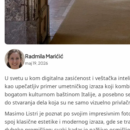
Radmila Marićić
maj 19, 2026
U svetu u kom digitalna zasićenost i veštačka intel
kao upečatljiv primer umetničkog izraza koji kombi
bogatom kulturnom baštinom Italije, a posebno se 
do stvaranja dela koja su ne samo vizuelno privlač
Masimo Listri je poznat po svojim impresivnim fot
spoj klasične estetike i modernog izraza, gde se tr
duboko promišljen; svaki kadar je pažljivo osmišlj