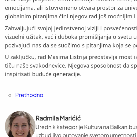
emocijama, ali istovremeno otvara prostor za univ
globalnim pitanjima čini njegov rad još moćnijim i 
Zahvaljujući svojoj jedinstvenoj viziji i posvećen
vizuelni užitak, već i duboka promišljanja o svetu
pozivajući nas da se suočimo s pitanjima koja se post
U zaključku, rad Masima Listrija predstavlja most 
tiču naše svakodnevice. Njegova sposobnost da spoji
inspirisati buduće generacije.
«
Prethodno
Radmila Marićić
Urednik kategorije Kultura na Balkan.buz
uzbudljivo putovanje svetom umetnosti i