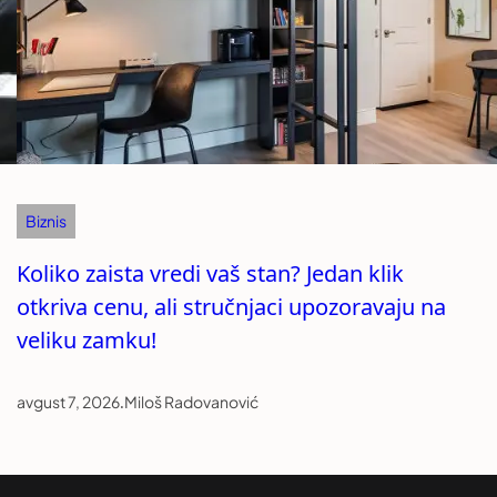
Biznis
Koliko zaista vredi vaš stan? Jedan klik
otkriva cenu, ali stručnjaci upozoravaju na
veliku zamku!
avgust 7, 2026
.
Miloš Radovanović