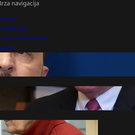
Brza navigacija
O nama
redloži Vest
retplatite se na vesti
arijera
Marketing
Kontakt