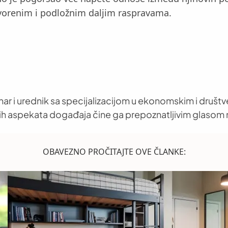
orenim i podložnim daljim raspravama.
nar i urednik sa specijalizacijom u ekonomskim i društ
h aspekata događaja čine ga prepoznatljivim glasom 
OBAVEZNO PROČITAJTE OVE ČLANKE: