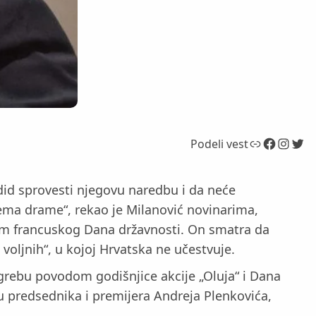
Link
Facebook
Instagram
Twitter
Podeli vest
did sprovesti njegovu naredbu i da neće
Nema drame“, rekao je Milanović novinarima,
odom francuskog Dana državnosti. On smatra da
 voljnih“, u kojoj Hrvatska ne učestvuje.
Zagrebu povodom godišnjice akcije „Oluja“ i Dana
đu predsednika i premijera Andreja Plenkovića,