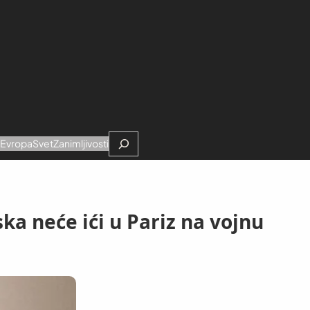
Search
e
Evropa
Svet
Zanimljivosti
a neće ići u Pariz na vojnu