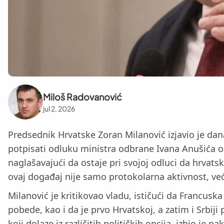
Miloš Radovanović
jul 2, 2026
Predsednik Hrvatske Zoran Milanović izjavio je da
potpisati odluku ministra odbrane Ivana Anušića o
naglašavajući da ostaje pri svojoj odluci da hrvat
ovaj događaj nije samo protokolarna aktivnost, već 
Milanović je kritikovao vladu, ističući da Francusk
pobede, kao i da je prvo Hrvatskoj, a zatim i Srbij
koji dolaze iz različitih političkih opcija, izbio je n