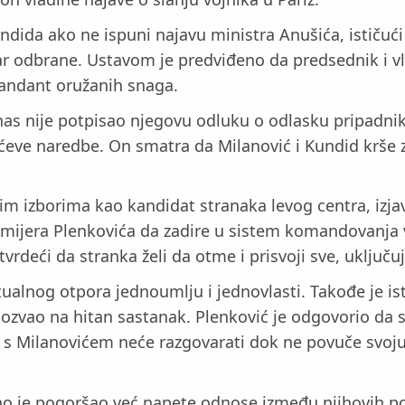
undida ako ne ispuni najavu ministra Anušića, ističu
 odbrane. Ustavom je predviđeno da predsednik i vlad
mandant oružanih snaga.
as nije potpisao njegovu odluku o odlasku pripadnik
ićeve naredbe. On smatra da Milanović i Kundid krše 
im izborima kao kandidat stranaka levog centra, izjav
premijera Plenkovića da zadire u sistem komandovanj
tvrdeći da stranka želi da otme i prisvoji sve, uklju
ektualnog otpora jednoumlju i jednovlasti. Takođe je 
zvao na hitan sastanak. Plenković je odgovorio da 
a s Milanovićem neće razgovarati dok ne povuče svoj
 je pogoršao već napete odnose između njihovih polit