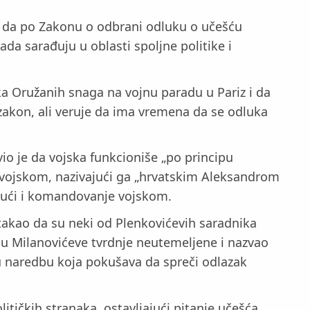
ći da po Zakonu o odbrani odluku o učešću
a sarađuju u oblasti spoljne politike i
a Oružanih snaga na vojnu paradu u Pariz i da
zakon, ali veruje da ima vremena da se odluka
io je da vojska funkcioniše „po principu
a vojskom, nazivajući ga „hrvatskim Aleksandrom
čujući i komandovanje vojskom.
istakao da su neki od Plenkovićevih saradnika
su Milanovićeve tvrdnje neutemeljene i nazvao
u naredbu koja pokušava da spreči odlazak
ičkih stranaka, ostavljajući pitanje učešća