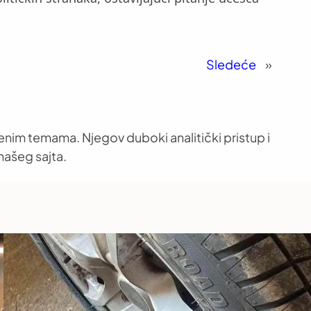
Sledeće
»
venim temama. Njegov duboki analitički pristup i
našeg sajta.