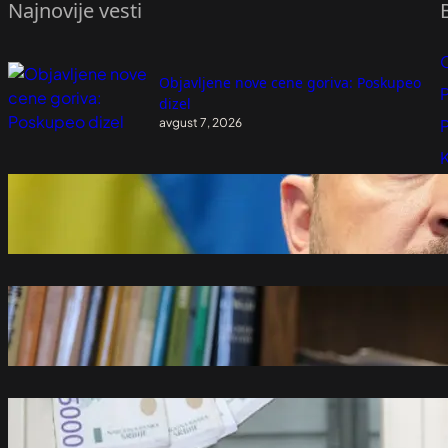
Najnovije vesti
Objavljene nove cene goriva: Poskupeo
P
dizel
avgust 7, 2026
P
K
Poseta Zelenskog Beogradu važna za
Kijev
avgust 7, 2026
Kristofer Hil za nemački FAZ o isporuci
srpskog oružja Ukrajini: To je važnije od
usklađivanja sa sankcijama EU Moskvi
avgust 7, 2026
Radi se od kuće i donosi dodatne
prihode: Ovim poslom se najviše bave