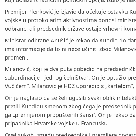
Premijer Plenković je izjavio da očekuje ostavku K
vojske u protokolarim aktivnostima donosi ministar
odbrane, ali predsednik države ostaje vrhovni ko
Ministar odbrane Anušić je rekao da Kundid do dan
ima informacije da to ni neće učiniti zbog Milanov
promeni.
Milanović, koji je dva puta pobedio na predsedničk
subordinacije i jednog čelništva“. On je optužio 
Vučićem“. Milanović je HDZ uporedio s „kartelom“, 
On je naglasio da se želi ugušiti svaki oblik intel
pretili Kundidu smenom zbog čega je predsednik po
ga „premijerom propuštenih šansi“. On je rekao d
pripadnika Hrvatske vojske u Francusku.
Ovaj sukob između predsednika i premijera dodatno