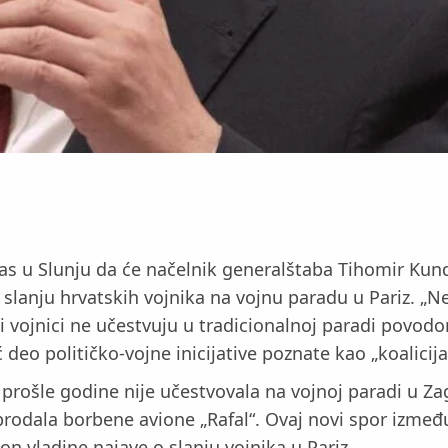
nas u Slunju da će načelnik generalštaba Tihomir Kun
 slanju hrvatskih vojnika na vojnu paradu u Pariz. „
ski vojnici ne učestvuju u tradicionalnoj paradi pov
deo političko-vojne inicijative poznate kao „koalicija
a prošle godine nije učestvovala na vojnoj paradi u 
i prodala borbene avione „Rafal“. Ovaj novi spor izme
akon vladine najave o slanju vojnika u Pariz.