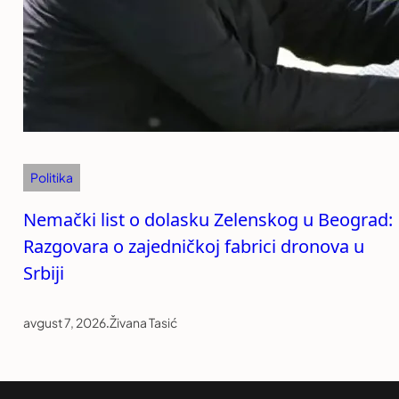
Politika
Nemački list o dolasku Zelenskog u Beograd:
Razgovara o zajedničkoj fabrici dronova u
Srbiji
avgust 7, 2026
.
Živana Tasić