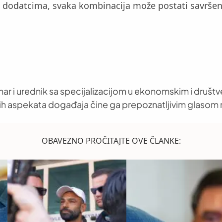
m dodatcima, svaka kombinacija može postati savršen 
nar i urednik sa specijalizacijom u ekonomskim i društ
h aspekata događaja čine ga prepoznatljivim glasom 
OBAVEZNO PROČITAJTE OVE ČLANKE: