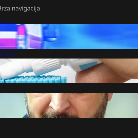
Brza navigacija
O nama
redloži Vest
retplatite se na vesti
arijera
Marketing
Kontakt