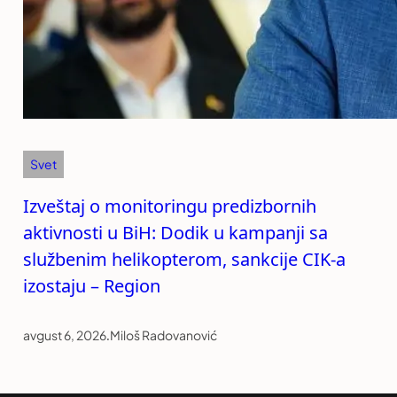
Svet
Izveštaj o monitoringu predizbornih
aktivnosti u BiH: Dodik u kampanji sa
službenim helikopterom, sankcije CIK-a
izostaju – Region
avgust 6, 2026
.
Miloš Radovanović