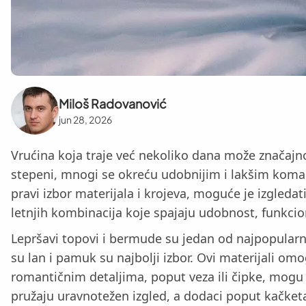
Miloš Radovanović
jun 28, 2026
Vrućina koja traje već nekoliko dana može značajn
stepeni, mnogi se okreću udobnijim i lakšim komad
pravi izbor materijala i krojeva, moguće je izgled
letnjih kombinacija koje spajaju udobnost, funkcion
Lepršavi topovi i bermude su jedan od najpopularni
su lan i pamuk su najbolji izbor. Ovi materijali om
romantičnim detaljima, poput veza ili čipke, mogu
pružaju uravnotežen izgled, a dodaci poput kačketa