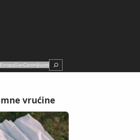
Search
e
Evropa
Svet
Zanimljivosti
emne vrućine