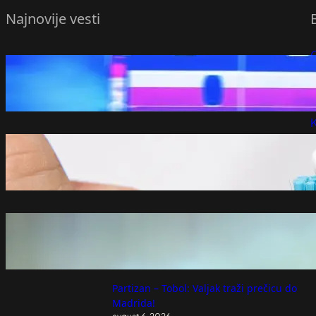
Najnovije vesti
Državljanin Srbije izazvao saobraćajnu
P
nesreću u Ulcinju, u kojoj je jedna osoba
poginula – Region
P
avgust 6, 2026
K
Pasta za zube može da posluži kao
neverovatno sredstvo za čišćenje
avgust 6, 2026
Zelenski smenio tri ambasadora iz država
u regionu
avgust 6, 2026
Partizan – Tobol: Valjak traži prečicu do
Madrida!