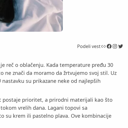
Link
Facebook
Instagram
Twitter
Podeli vest
je reč o oblačenju. Kada temperature pređu 30
o ne znači da moramo da žrtvujemo svoj stil. Uz
 U nastavku su prikazane neke od najlepših
ostaje prioritet, a prirodni materijali kao što
a tokom vrelih dana. Lagani topovi sa
o su krem ili pastelno plava. Ove kombinacije