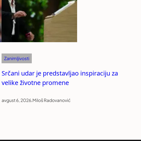
Zanimljivosti
Srčani udar je predstavljao inspiraciju za
velike životne promene
avgust 6, 2026
.
Miloš Radovanović