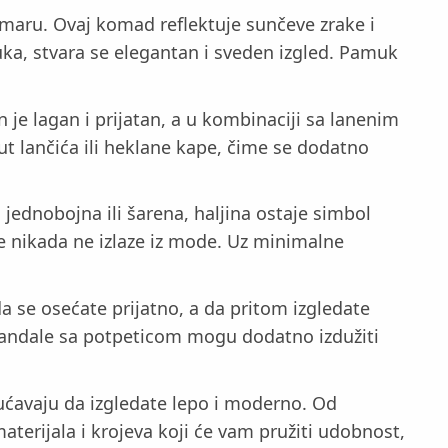
maru. Ovaj komad reflektuje sunčeve zrake i
ka, stvara se elegantan i sveden izgled. Pamuk
 je lagan i prijatan, a u kombinaciji sa lanenim
t lančića ili heklane kape, čime se dodatno
, jednobojna ili šarena, haljina ostaje simbol
oje nikada ne izlaze iz mode. Uz minimalne
 se osećate prijatno, a da pritom izgledate
. Sandale sa potpeticom mogu dodatno izdužiti
ućavaju da izgledate lepo i moderno. Od
materijala i krojeva koji će vam pružiti udobnost,