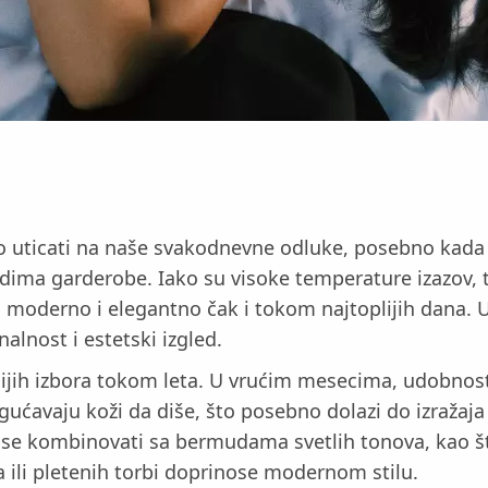
o uticati na naše svakodnevne odluke, posebno kada 
ima garderobe. Iako su visoke temperature izazov, t
ati moderno i elegantno čak i tokom najtoplijih dana.
alnost i estetski izgled.
jih izbora tokom leta. U vrućim mesecima, udobnost p
ogućavaju koži da diše, što posebno dolazi do izražaj
 se kombinovati sa bermudama svetlih tonova, kao št
 ili pletenih torbi doprinose modernom stilu.