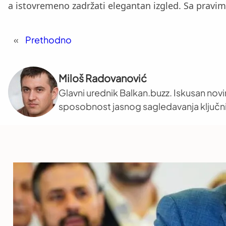
a istovremeno zadržati elegantan izgled. Sa pravi
«
Prethodno
Miloš Radovanović
Glavni urednik Balkan.buzz. Iskusan novi
sposobnost jasnog sagledavanja ključni