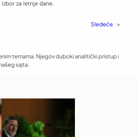
izbor za letnje dane.
Sledeće
»
venim temama. Njegov duboki analitički pristup i
našeg sajta.