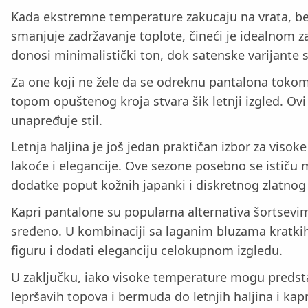
Kada ekstremne temperature zakucaju na vrata, be
smanjuje zadržavanje toplote, čineći je idealnom 
donosi minimalistički ton, dok satenske varijante 
Za one koji ne žele da se odreknu pantalona tokom l
topom opuštenog kroja stvara šik letnji izgled. O
unapređuje stil.
Letnja haljina je još jedan praktičan izbor za visoke
lakoće i elegancije. Ove sezone posebno se ističu m
dodatke poput kožnih japanki i diskretnog zlatnog n
Kapri pantalone su popularna alternativa šortsevim
sređeno. U kombinaciji sa laganim bluzama kratkih r
figuru i dodati eleganciju celokupnom izgledu.
U zaključku, iako visoke temperature mogu predsta
lepršavih topova i bermuda do letnjih haljina i kapr