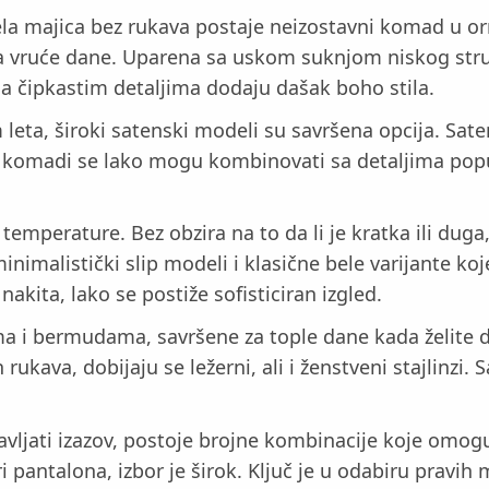
la majica bez rukava postaje neizostavni komad u or
za vruće dane. Uparena sa uskom suknjom niskog stru
sa čipkastim detaljima dodaju dašak boho stila.
eta, široki satenski modeli su savršena opcija. Saten
vi komadi se lako mogu kombinovati sa detaljima popu
 temperature. Bez obzira na to da li je kratka ili duga
inimalistički slip modeli i klasične bele varijante k
akita, lako se postiže sofisticiran izgled.
a i bermudama, savršene za tople dane kada želite da
ukava, dobijaju se ležerni, ali i ženstveni stajlinzi
vljati izazov, postoje brojne kombinacije koje omog
i pantalona, izbor je širok. Ključ je u odabiru pravih 