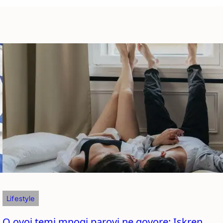
Lifestyle
O ovoj temi mnogi parovi ne govore: Iskren