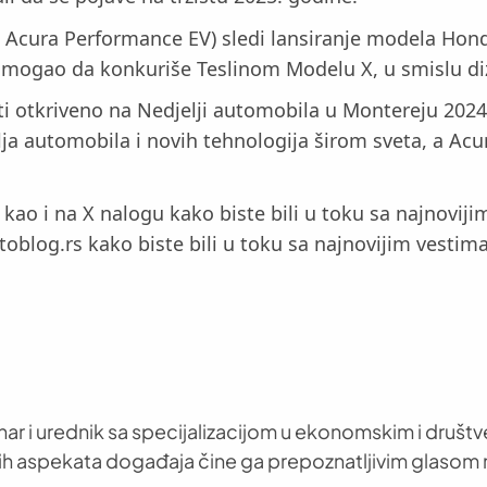
 Acura Performance EV) sledi lansiranje modela Hond
V mogao da konkuriše Teslinom Modelu X, u smislu diz
i otkriveno na Nedjelji automobila u Montereju 2024.
telja automobila i novih tehnologija širom sveta, a Acu
i, kao i na X nalogu kako biste bili u toku sa najno
oblog.rs kako biste bili u toku sa najnovijim vestima
nar i urednik sa specijalizacijom u ekonomskim i društ
h aspekata događaja čine ga prepoznatljivim glasom 