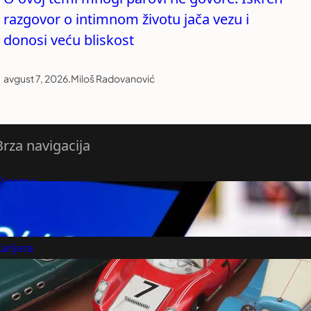
razgovor o intimnom životu jača vezu i
donosi veću bliskost
avgust 7, 2026
.
Miloš Radovanović
Brza navigacija
O nama
redloži Vest
retplatite se na vesti
arijera
Marketing
Kontakt