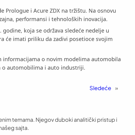
e Prologue i Acure ZDX na tržištu. Na osnovu
ajna, performansi i tehnoloških inovacija.
 godine, koja se održava sledeće nedelje u
ra će imati priliku da zadivi posetioce svojim
vijim informacijama o novim modelima automobila
 o automobilima i auto industriji.
Sledeće
»
venim temama. Njegov duboki analitički pristup i
našeg sajta.