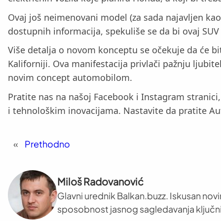
Ovaj još neimenovani model (za sada najavljen kao
dostupnih informacija, spekuliše se da bi ovaj SU
Više detalja o novom konceptu se očekuje da će bit
Kaliforniji. Ova manifestacija privlači pažnju ljubi
novim concept automobilom.
Pratite nas na našoj Facebook i Instagram stranic
i tehnološkim inovacijama. Nastavite da pratite Aut
«
Prethodno
Miloš Radovanović
Glavni urednik Balkan.buzz. Iskusan novi
sposobnost jasnog sagledavanja ključni