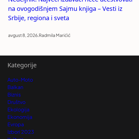
na ovogodišnjem Sajmu knjiga – Vesti iz
Srbije, regiona i sveta
avgust 8, 2026
.
Radmila Marićić
Kategorije
Auto-Moto
Balkan
Biznis
Društvo
Ekologija
Ekonomija
Evropa
Izbori 2023