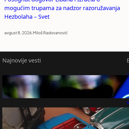
mogućim trupama za nadzor razoružavanja
Hezbolaha – Svet
avgust 8, 2026
.
Miloš Radovanović
Najnovije vesti
Belorusija proglasila euronews.com
P
„ekstremističkim“
avgust 8, 2026
P
K
Niški Muzej prikuplja igračke iz prošlog
veka za izložbu o detinjstvu – Vesti iz
Srbije, regiona i sveta
avgust 8, 2026