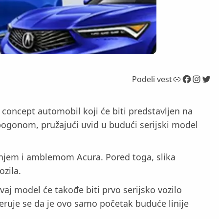
Link
Facebook
Instagram
Twitter
Podeli vest
concept automobil koji će biti predstavljen na
ogonom, pružajući uvid u budući serijski model
ljenjem i amblemom Acura. Pored toga, slika
ozila.
j model će takođe biti prvo serijsko vozilo
ruje se da je ovo samo početak buduće linije