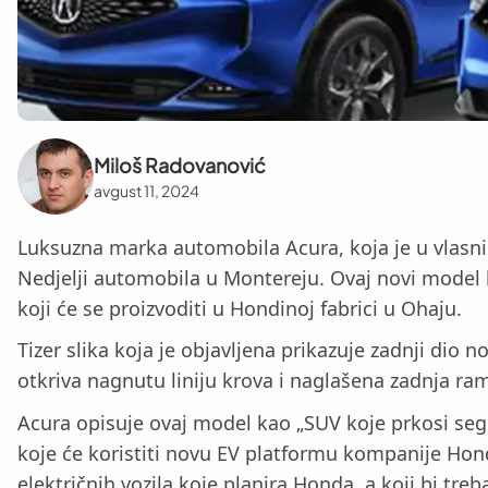
Miloš Radovanović
avgust 11, 2024
Luksuzna marka automobila Acura, koja je u vlasniš
Nedjelji automobila u Montereju. Ovaj novi model
koji će se proizvoditi u Hondinoj fabrici u Ohaju.
Tizer slika koja je objavljena prikazuje zadnji di
otkriva nagnutu liniju krova i naglašena zadnja ram
Acura opisuje ovaj model kao „SUV koje prkosi seg
koje će koristiti novu EV platformu kompanije Ho
električnih vozila koje planira Honda, a koji bi treb