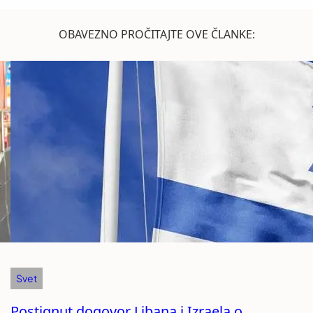
OBAVEZNO PROČITAJTE OVE ČLANKE:
Svet
Postignut dogovor Libana i Izraela o