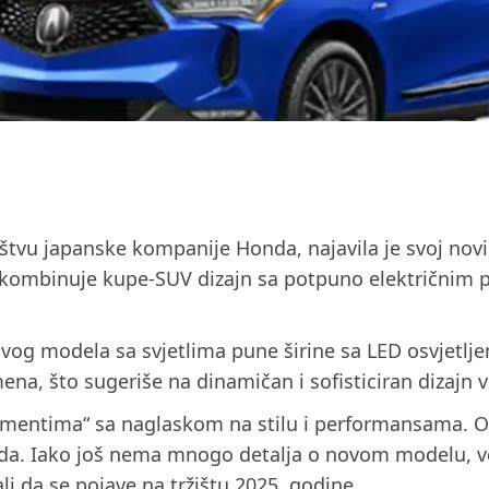
tvu japanske kompanije Honda, najavila je svoj novi 
 kombinuje kupe-SUV dizajn sa potpuno električnim p
o novog modela sa svjetlima pune širine sa LED osvjet
ena, što sugeriše na dinamičan i sofisticiran dizajn v
mentima“ sa naglaskom na stilu i performansama. Ova
nda. Iako još nema mnogo detalja o novom modelu, ve
ali da se pojave na tržištu 2025. godine.