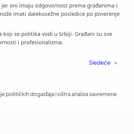
e, jer oni imaju odgovornost prema građanima i
 može imati dalekosežne posledice po poverenje
ji se politika vodi u Srbiji. Građani su sve
ornosti i profesionalizma.
Sledeće
»
je političkih događaja i oštra analiza savremene