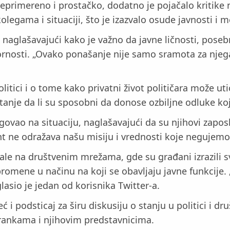
eprimereno i prostačko, dodatno je pojačalo kritike
legama i situaciji, što je izazvalo osude javnosti i m
naglašavajući kako je važno da javne ličnosti, poseb
nosti. „Ovako ponašanje nije samo sramota za njega li
politici i o tome kako privatni život političara može u
itanje da li su sposobni da donose ozbiljne odluke koj
agovao na situaciju, naglašavajući da su njihovi zap
t ne odražava našu misiju i vrednosti koje negujemo“, 
rale na društvenim mrežama, gde su građani izrazili 
promene u načinu na koji se obavljaju javne funkcije.
lasio je jedan od korisnika Twitter-a.
i podsticaj za širu diskusiju o stanju u politici i dru
trankama i njihovim predstavnicima.