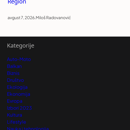
Region
avgust 7, 2026
.
Miloš Radovanović
Kategorije
Auto-Moto
Balkan
Biznis
Društvo
Ekologija
Ekonomija
Evropa
Izbori 2023
Kultura
Lifestyle
Nauka i tehnologija