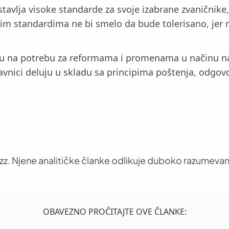
ostavlja visoke standarde za svoje izabrane zvaničnik
tim standardima ne bi smelo da bude tolerisano, jer
u na potrebu za reformama i promenama u načinu na ko
tavnici deluju u skladu sa principima poštenja, odgov
uzz. Njene analitičke članke odlikuje duboko razumevan
OBAVEZNO PROČITAJTE OVE ČLANKE: