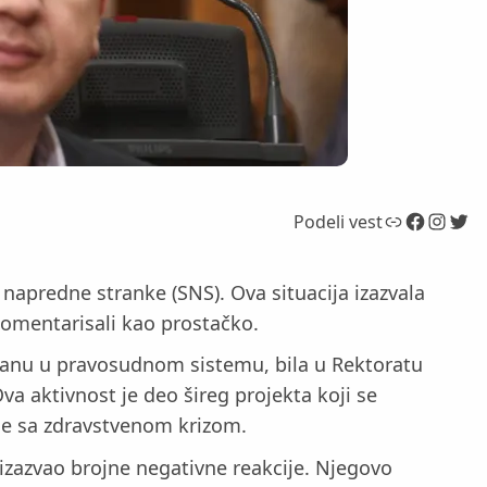
Link
Facebook
Instagram
Twitter
Podeli vest
e napredne stranke (SNS). Ova situacija izazvala
komentarisali kao prostačko.
manu u pravosudnom sistemu, bila u Rektoratu
va aktivnost je deo šireg projekta koji se
je sa zdravstvenom krizom.
e izazvao brojne negativne reakcije. Njegovo