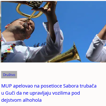
Društvo
MUP apelovao na posetioce Sabora trubača
u Guči da ne upravljaju vozilima pod
dejstvom alhohola