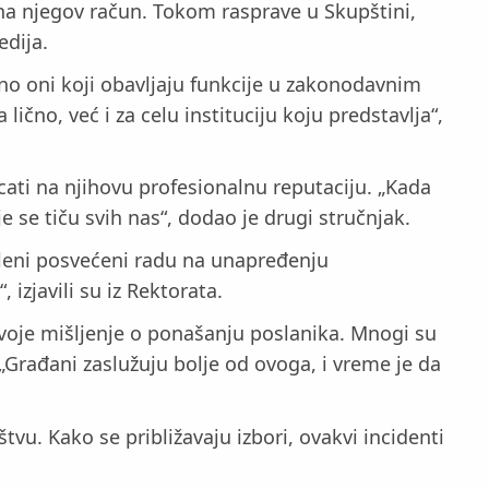
 na njegov račun. Tokom rasprave u Skupštini,
edija.
no oni koji obavljaju funkcije u zakonodavnim
čno, već i za celu instituciju koju predstavlja“,
ticati na njihovu profesionalnu reputaciju. „Kada
e se tiču svih nas“, dodao je drugi stručnjak.
osleni posvećeni radu na unapređenju
izjavili su iz Rektorata.
svoje mišljenje o ponašanju poslanika. Mnogi su
 „Građani zaslužuju bolje od ovoga, i vreme je da
štvu. Kako se približavaju izbori, ovakvi incidenti