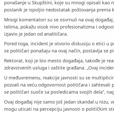
ponašanje u Skupštini, koje su mnogi opisali kao n
poslanik je ispoljio nedostatak poštovanja prema ko
Mnogi komentatori su se osvrnuli na ovaj događaj, 
telima, pokažu visok nivo profesionalizma i odgovor
izjavio je jedan od analitičara.
Pored toga, incident je otvorio diskusiju o etici u 
se političari ponašaju na ovaj način, postavlja se p
Rektorat, koji je bio mesto događaja, takođe je re
zdravstvenih usluga i zaštite građana. „Ovaj inciden
U međuvremenu, reakcije javnosti su se multiplici
pozvali na veću odgovornost političara i zahtevali 
se političari suoče sa posledicama svojih dela“, nag
Ovaj događaj nije samo još jedan skandal u nizu, već 
mogu uticati na percepciju javnosti o političkim s