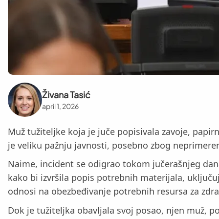
Živana Tasić
april 1, 2026
Muž tužiteljke koja je juče popisivala zavoje, papir
je veliku pažnju javnosti, posebno zbog neprimere
Naime, incident se odigrao tokom jučerašnjeg dan
kako bi izvršila popis potrebnih materijala, uključu
odnosi na obezbeđivanje potrebnih resursa za zdra
Dok je tužiteljka obavljala svoj posao, njen muž, po