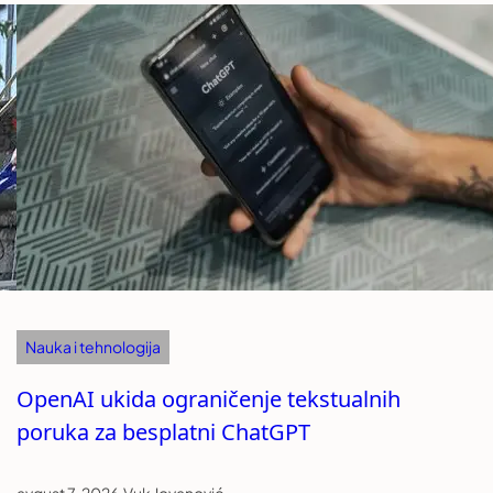
Nauka i tehnologija
OpenAI ukida ograničenje tekstualnih
poruka za besplatni ChatGPT