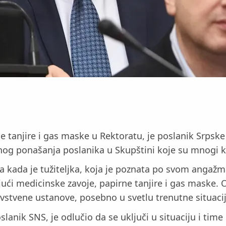
ne tanjire i gas maske u Rektoratu, je poslanik Srpsk
nog ponašanja poslanika u Skupštini koje su mnogi 
a kada je tužiteljka, koja je poznata po svom angaž
jući medicinske zavoje, papirne tanjire i gas maske. O
vstvene ustanove, posebno u svetlu trenutne situaci
slanik SNS, je odlučio da se uključi u situaciju i tim