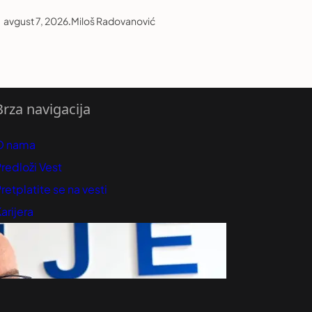
avgust 7, 2026
.
Miloš Radovanović
Brza navigacija
O nama
redloži Vest
retplatite se na vesti
arijera
Marketing
Kontakt