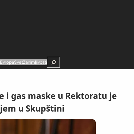
Search
e
Evropa
Svet
Zanimljivosti
re i gas maske u Rektoratu je
jem u Skupštini