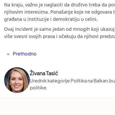
Na kraju, važno je naglasiti da društvo treba da p
njihovim interesima. Ponašanje koje ne odgovara 
građana u institucije i demokratiju u celini.
Ovaj incident je samo jedan od mnogih koji ukazuj
više svesni svojih prava i očekuju da njihovi preds
«
Prethodno
Živana Tasić
Urednik kategorije Politika na Balkan.b
politike.