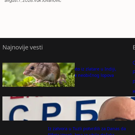
avgust 7, 2026
.
Vuk Jovanović
Najnovije vesti
Miš odneo zlato iz zlatare u Indiji,
P
kamere otkrile neobičnog lopova
avgust 8, 2026
P
K
Šahovski "Meč prijateljstva" održan na
mostu između Zvornika i Malog Zvornika
avgust 8, 2026
Iz zatvora u Tuzli potvrdili za Danas da
Elfeta Veseli, koja je ubila dečaka