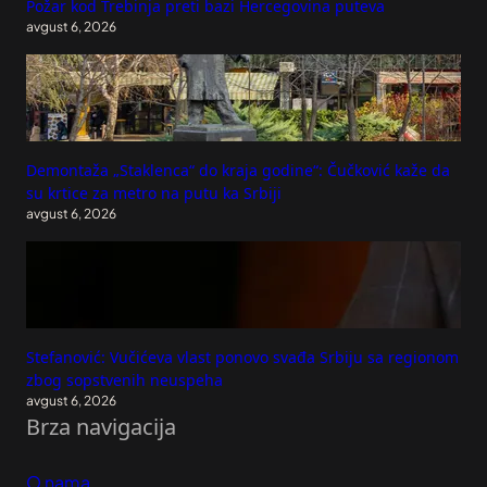
Požar kod Trebinja preti bazi Hercegovina puteva
avgust 6, 2026
Demontaža „Staklenca“ do kraja godine“: Čučković kaže da
su krtice za metro na putu ka Srbiji
avgust 6, 2026
Stefanović: Vučićeva vlast ponovo svađa Srbiju sa regionom
zbog sopstvenih neuspeha
avgust 6, 2026
Brza navigacija
O nama