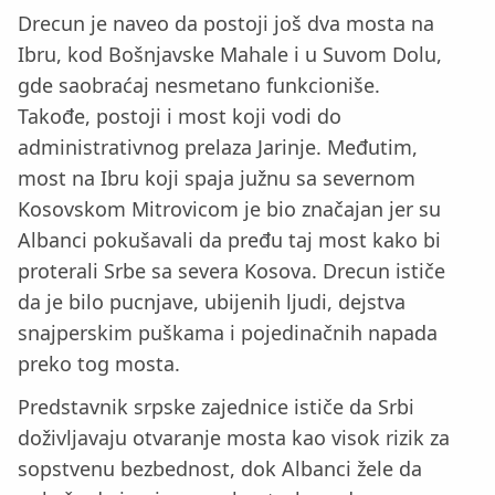
Drecun je naveo da postoji još dva mosta na
Ibru, kod Bošnjavske Mahale i u Suvom Dolu,
gde saobraćaj nesmetano funkcioniše.
Takođe, postoji i most koji vodi do
administrativnog prelaza Jarinje. Međutim,
most na Ibru koji spaja južnu sa severnom
Kosovskom Mitrovicom je bio značajan jer su
Albanci pokušavali da pređu taj most kako bi
proterali Srbe sa severa Kosova. Drecun ističe
da je bilo pucnjave, ubijenih ljudi, dejstva
snajperskim puškama i pojedinačnih napada
preko tog mosta.
Predstavnik srpske zajednice ističe da Srbi
doživljavaju otvaranje mosta kao visok rizik za
sopstvenu bezbednost, dok Albanci žele da