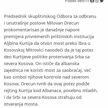
Link
Facebook
Instagram
Twitter
Podeli vest
Predsednik skupštinskog Odbora za odbranu
i unutrašnje poslove Milovan Drecun
prokomentarisao je današnje napore
premijera privremenih prištinskih institucija
Aljbina Kurtija da otvori most preko Ibra u
Kosovskoj Mitrovici navodeći da je taj potez
deo Kurtijeve politike proterivanja Srba sa
severa Kosova. On ističe da albanska
zajednica ne koristi most za saobraćaj, već
kao simbol njihove kontrole nad severom
Kosova. Drecun tvrdi da ovaj potez podiže
rejting Kurtija kod Albanaca, posebno mladih,
i da Srbi sa severa Kosova strahuju od
otvaranja mosta.