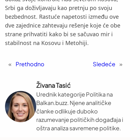
Srbi ga doživljavaju kao pretnju po svoju
bezbednost. Rastuće napetosti između ove
dve zajednice zahtevaju rešenje koje će obe
strane prihvatiti kako bi se sačuvao mir i
stabilnost na Kosovu i Metohiji.
«
Prethodno
Sledeće
»
Živana Tasić
Urednik kategorije Politika na
Balkan.buzz. Njene analitičke
članke odlikuje duboko
razumevanje političkih događaja i
oštra analiza savremene politike.