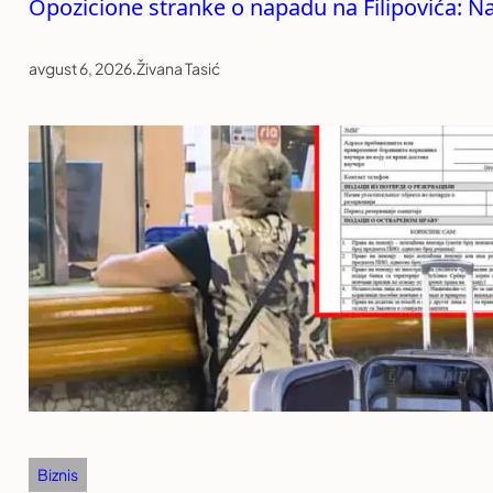
Opozicione stranke o napadu na Filipovića: Na
avgust 6, 2026
.
Živana Tasić
Biznis