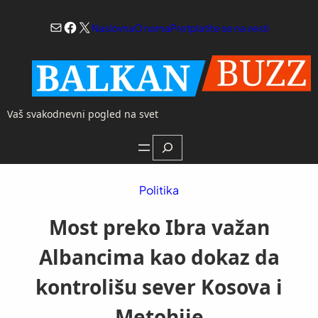
Skoči
Mail
Facebook
X
na
Naslovna
O nama
Pretplatite se na vesti
sadržaj
Vaš svakodnevni pogled na svet
Search
Politika
Most preko Ibra važan
Albancima kao dokaz da
kontrolišu sever Kosova i
Metohije