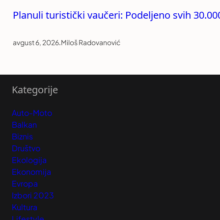
Planuli turistički vaučeri: Podeljeno svih 30.0
avgust 6, 2026
.
Miloš Radovanović
Kategorije
Auto-Moto
Balkan
Biznis
Društvo
Ekologija
Ekonomija
Evropa
Izbori 2023
Kultura
Lifestyle