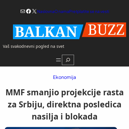
Skoči
Mail
Facebook
X
na
Naslovna
O nama
Pretplatite se na vesti
sadržaj
Vaš svakodnevni pogled na svet
Search
Ekonomija
MMF smanjio projekcije rasta
za Srbiju, direktna posledica
nasilja i blokada