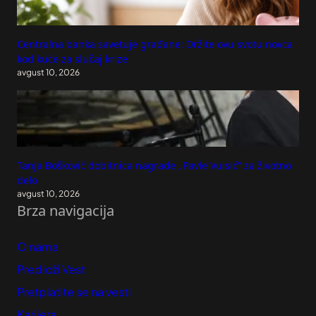
Centralna banka savetuje građane: Držite ovu svotu novca
kod kuće za slučaj krize
avgust 10, 2026
Tanja Bošković dobitnica nagrade „Pavle Vuisić“ za životno
delo
avgust 10, 2026
Brza navigacija
O nama
Predloži Vest
Pretplatite se na vesti
Karijera