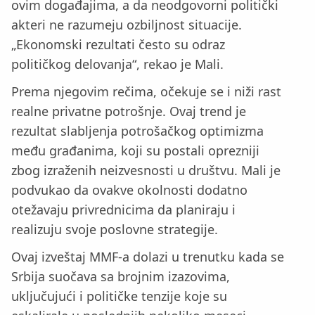
ovim događajima, a da neodgovorni politički
akteri ne razumeju ozbiljnost situacije.
„Ekonomski rezultati često su odraz
političkog delovanja“, rekao je Mali.
Prema njegovim rečima, očekuje se i niži rast
realne privatne potrošnje. Ovaj trend je
rezultat slabljenja potrošačkog optimizma
među građanima, koji su postali oprezniji
zbog izraženih neizvesnosti u društvu. Mali je
podvukao da ovakve okolnosti dodatno
otežavaju privrednicima da planiraju i
realizuju svoje poslovne strategije.
Ovaj izveštaj MMF-a dolazi u trenutku kada se
Srbija suočava sa brojnim izazovima,
uključujući i političke tenzije koje su