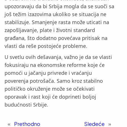
upozoravaju da bi Srbija mogla da se suoči sa
još težim izazovima ukoliko se situacija ne
stabilizuje. Smanjenje rasta može uticati na
zapošljavanje, plate i životni standard
građana, što dodatno povećava pritisak na
vlasti da reše postojeće probleme.
U svetlu ovih dešavanja, važno je da se vlasti
fokusiraju na ekonomske reforme koje će
pomoći u jačanju privrede i vraćanju
poverenja potrošača. Samo kroz stabilno
političko okruženje može se očekivati
oporavak i rast koji će doprineti boljoj
budućnosti Srbije.
«
Prethodno
Sledeće
»