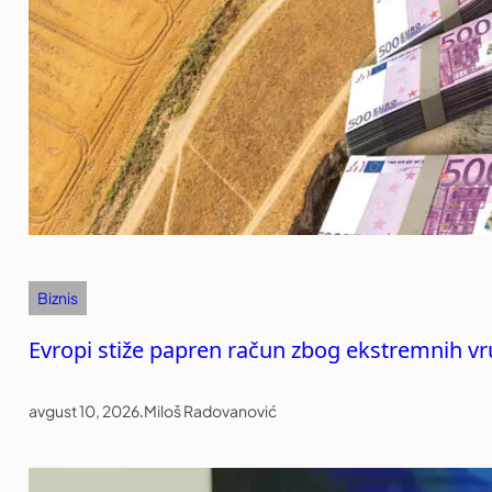
Biznis
Evropi stiže papren račun zbog ekstremnih vruć
avgust 10, 2026
.
Miloš Radovanović