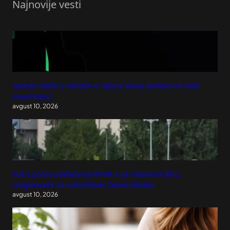
Najnovije vesti
SpaceX ulaže u NVIDIA-u: Njena akcija ponovo na meti
investitora!
avgust 10, 2026
Vučić protiv povlačenja KFOR-a sa mosta na Ibru,
razgovaraće sa načelnikom Generalštaba
avgust 10, 2026