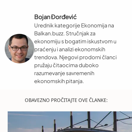
Bojan Đorđević
Urednik kategorije Ekonomija na
Balkan.buzz. Stručnjak za
ekonomiju s bogatim iskustvom u
praćenju i analizi ekonomskih
trendova. Njegovi prodorni članci
pružaju čitaocima duboko
razumevanje savremenih
ekonomskih pitanja.
OBAVEZNO PROČITAJTE OVE ČLANKE: