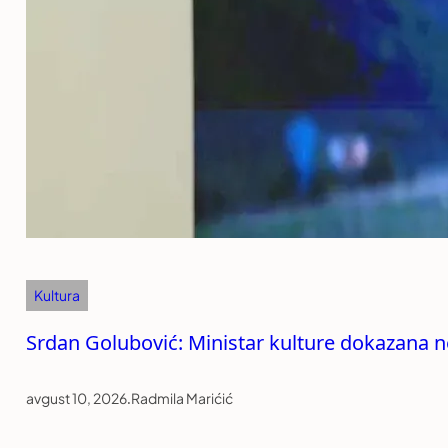
Kultura
Srdan Golubović: Ministar kulture dokazana nezn
avgust 10, 2026
.
Radmila Marićić