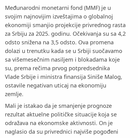
Međunarodni monetarni fond (MMF) je u
svojim najnovijim izveštajima o globalnoj
ekonomiji smanjio projekcije privrednog rasta
za Srbiju za 2025. godinu. Očekivanja su sa 4,2
odsto snižena na 3,5 odsto. Ova promena
dolazi u trenutku kada se u Srbiji suočavamo
sa višemesečnim nasiljem i blokadama koje
su, prema rečima prvog potpredsednika
Vlade Srbije i ministra finansija Siniše Malog,
ostavile negativan uticaj na ekonomiju
zemlje.
Mali je istakao da je smanjenje prognoze
rezultat aktuelne političke situacije koja se
odražava na ekonomske aktivnosti. On je
naglasio da su privrednici najviše pogođeni