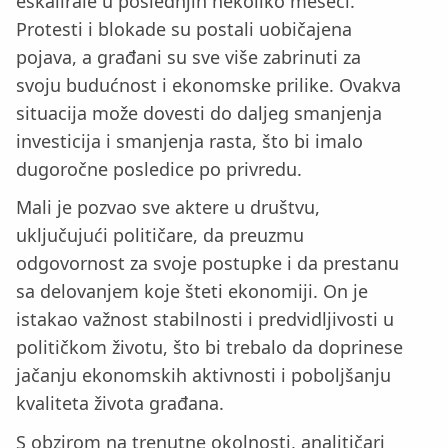
eskalirale u poslednjih nekoliko meseci.
Protesti i blokade su postali uobičajena
pojava, a građani su sve više zabrinuti za
svoju budućnost i ekonomske prilike. Ovakva
situacija može dovesti do daljeg smanjenja
investicija i smanjenja rasta, što bi imalo
dugoročne posledice po privredu.
Mali je pozvao sve aktere u društvu,
uključujući političare, da preuzmu
odgovornost za svoje postupke i da prestanu
sa delovanjem koje šteti ekonomiji. On je
istakao važnost stabilnosti i predvidljivosti u
političkom životu, što bi trebalo da doprinese
jačanju ekonomskih aktivnosti i poboljšanju
kvaliteta života građana.
S obzirom na trenutne okolnosti, analitičari