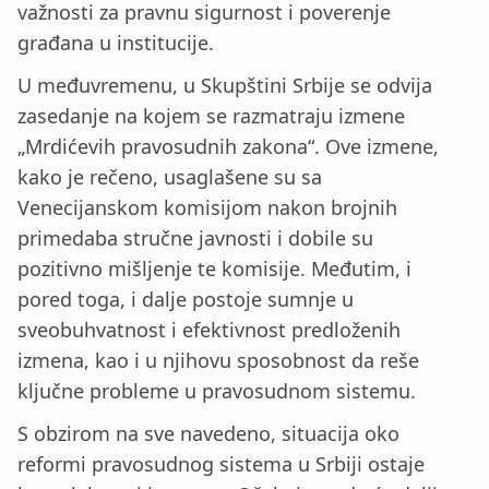
važnosti za pravnu sigurnost i poverenje
građana u institucije.
U međuvremenu, u Skupštini Srbije se odvija
zasedanje na kojem se razmatraju izmene
„Mrdićevih pravosudnih zakona“. Ove izmene,
kako je rečeno, usaglašene su sa
Venecijanskom komisijom nakon brojnih
primedaba stručne javnosti i dobile su
pozitivno mišljenje te komisije. Međutim, i
pored toga, i dalje postoje sumnje u
sveobuhvatnost i efektivnost predloženih
izmena, kao i u njihovu sposobnost da reše
ključne probleme u pravosudnom sistemu.
S obzirom na sve navedeno, situacija oko
reformi pravosudnog sistema u Srbiji ostaje