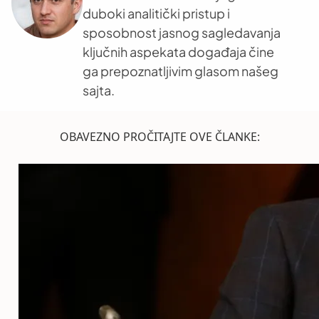
duboki analitički pristup i
sposobnost jasnog sagledavanja
ključnih aspekata događaja čine
ga prepoznatljivim glasom našeg
sajta.
OBAVEZNO PROČITAJTE OVE ČLANKE: