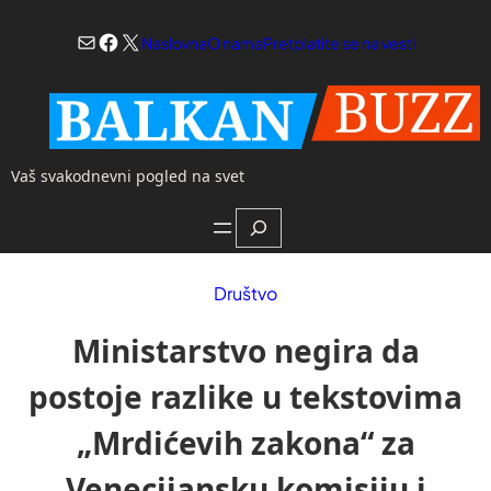
Skoči
Mail
Facebook
X
na
Naslovna
O nama
Pretplatite se na vesti
sadržaj
Vaš svakodnevni pogled na svet
Search
Društvo
Ministarstvo negira da
postoje razlike u tekstovima
„Mrdićevih zakona“ za
Venecijansku komisiju i