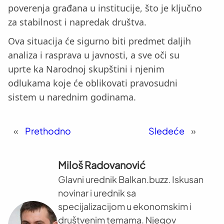
poverenja građana u institucije, što je ključno
za stabilnost i napredak društva.
Ova situacija će sigurno biti predmet daljih
analiza i rasprava u javnosti, a sve oči su
uprte ka Narodnoj skupštini i njenim
odlukama koje će oblikovati pravosudni
sistem u narednim godinama.
«
Prethodno
Sledeće
»
Miloš Radovanović
Glavni urednik Balkan.buzz. Iskusan
novinar i urednik sa
specijalizacijom u ekonomskim i
društvenim temama. Njegov