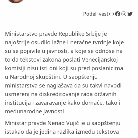
Link
Facebook
Instagram
Twitter
Podeli vest
Ministarstvo pravde Republike Srbije je
najoštrije osudilo lažne i netačne tvrdnje koje
su se pojavile u javnosti, a koje se odnose na
to da tekstovi zakona poslati Venecijanskoj
komisiji nisu isti oni koji su pred poslanicima
u Narodnoj skupštini. U saopštenju
ministarstva se naglašava da su takvi navodi
usmereni na diskreditovanje rada državnih
institucija i zavaravanje kako domaće, tako i
međunarodne javnosti.
Ministar pravde Nenad Vujić je u saopštenju
istakao da je jedina razlika između tekstova