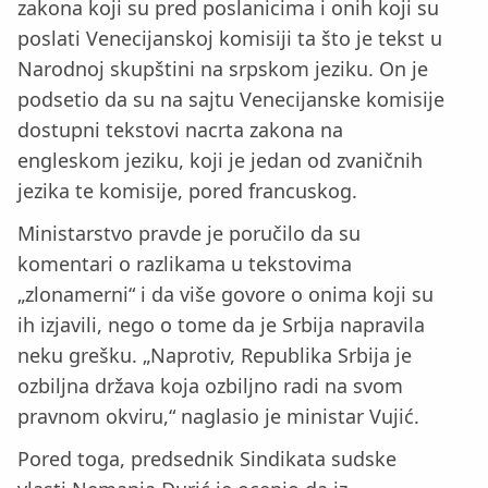
zakona koji su pred poslanicima i onih koji su
poslati Venecijanskoj komisiji ta što je tekst u
Narodnoj skupštini na srpskom jeziku. On je
podsetio da su na sajtu Venecijanske komisije
dostupni tekstovi nacrta zakona na
engleskom jeziku, koji je jedan od zvaničnih
jezika te komisije, pored francuskog.
Ministarstvo pravde je poručilo da su
komentari o razlikama u tekstovima
„zlonamerni“ i da više govore o onima koji su
ih izjavili, nego o tome da je Srbija napravila
neku grešku. „Naprotiv, Republika Srbija je
ozbiljna država koja ozbiljno radi na svom
pravnom okviru,“ naglasio je ministar Vujić.
Pored toga, predsednik Sindikata sudske