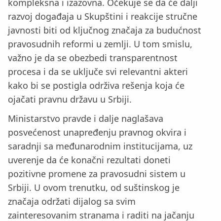
kompleksna i izazovna. Očekuje se da će dalji
razvoj događaja u Skupštini i reakcije stručne
javnosti biti od ključnog značaja za budućnost
pravosudnih reformi u zemlji. U tom smislu,
važno je da se obezbedi transparentnost
procesa i da se uključe svi relevantni akteri
kako bi se postigla održiva rešenja koja će
ojačati pravnu državu u Srbiji.
Ministarstvo pravde i dalje naglašava
posvećenost unapređenju pravnog okvira i
saradnji sa međunarodnim institucijama, uz
uverenje da će konačni rezultati doneti
pozitivne promene za pravosudni sistem u
Srbiji. U ovom trenutku, od suštinskog je
značaja održati dijalog sa svim
zainteresovanim stranama i raditi na jačanju