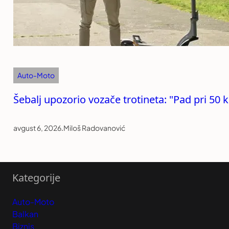
Auto-Moto
Šebalj upozorio vozače trotineta: "Pad pri 50 
avgust 6, 2026
.
Miloš Radovanović
Kategorije
Auto-Moto
Balkan
Biznis