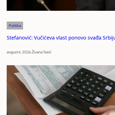
Politika
Stefanović: Vučićeva vlast ponovo svađa Srb
avgust 6, 2026
.
Živana Tasić