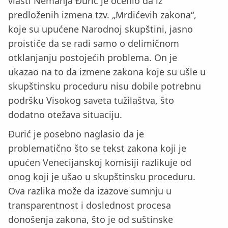
vlasti Nemanja Đurić je ocenio da iz
predloženih izmena tzv. „Mrdićevih zakona“,
koje su upućene Narodnoj skupštini, jasno
proističe da se radi samo o delimičnom
otklanjanju postojećih problema. On je
ukazao na to da izmene zakona koje su ušle u
skupštinsku proceduru nisu dobile potrebnu
podršku Visokog saveta tužilaštva, što
dodatno otežava situaciju.
Đurić je posebno naglasio da je
problematično što se tekst zakona koji je
upućen Venecijanskoj komisiji razlikuje od
onog koji je ušao u skupštinsku proceduru.
Ova razlika može da izazove sumnju u
transparentnost i doslednost procesa
donošenja zakona, što je od suštinske