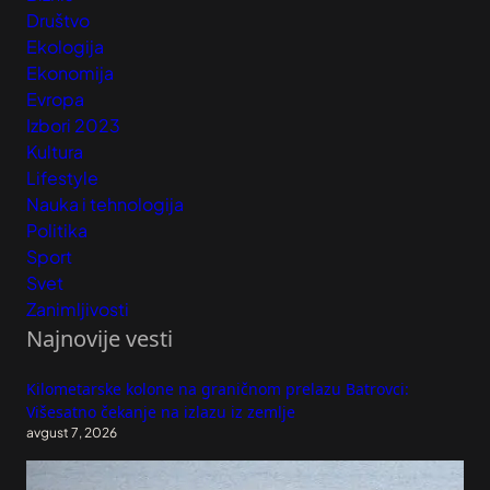
Društvo
Ekologija
Ekonomija
Evropa
Izbori 2023
Kultura
Lifestyle
Nauka i tehnologija
Politika
Sport
Svet
Zanimljivosti
Najnovije vesti
Kilometarske kolone na graničnom prelazu Batrovci:
Višesatno čekanje na izlazu iz zemlje
avgust 7, 2026