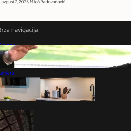
avgust 7, 2026
.
Miloš Radovanović
Brza navigacija
O nama
redloži Vest
retplatite se na vesti
arijera
Marketing
Kontakt