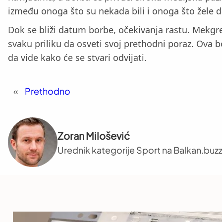
između onoga što su nekada bili i onoga što žele 
Dok se bliži datum borbe, očekivanja rastu. Mekgre
svaku priliku da osveti svoj prethodni poraz. Ova b
da vide kako će se stvari odvijati.
«
Prethodno
Zoran Milošević
Urednik kategorije Sport na Balkan.buzz