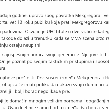
ađaja godine, upravo zbog povratka Mekgregora i veli
rta, već i široku publiku koja prati Mekgregorovu ka
padovima. Osvojio je UFC titule u dve različite katego
 takođe dolazi u trenutku kada se MMA scena brzo razv
nju ostaju neupitni.
d najuspešnijih boraca svoje generacije. Njegov stil b
 On je poznat po svojim taktičkim pristupima i sposob
ora.
njihove prošlosti. Prvi susret između Mekgregora i Ho
, obojica će imati priliku da dokažu svoju dominaciju
reliji i bolji borac nego ikada pre.
oji je domaćin mnogim velikim borbama i događanjim
nju. Ovaj duel nije samo borba između dva borca, već 