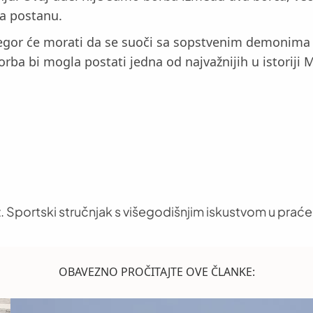
da postanu.
gor će morati da se suoči sa sopstvenim demonima i i
orba bi mogla postati jedna od najvažnijih u istoriji 
. Sportski stručnjak s višegodišnjim iskustvom u praće
OBAVEZNO PROČITAJTE OVE ČLANKE: