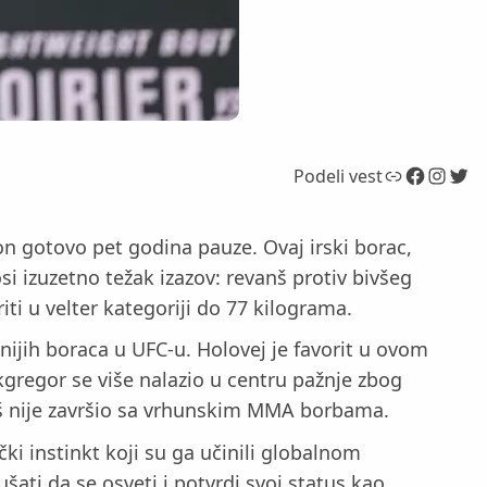
Link
Facebook
Instagram
Twitter
Podeli vest
n gotovo pet godina pauze. Ovaj irski borac,
i izuzetno težak izazov: revanš protiv bivšeg
ti u velter kategoriji do 77 kilograma.
ijih boraca u UFC-u. Holovej je favorit u ovom
gregor se više nalazio u centru pažnje zbog
š nije završio sa vrhunskim MMA borbama.
ki instinkt koji su ga učinili globalnom
ti da se osveti i potvrdi svoj status kao