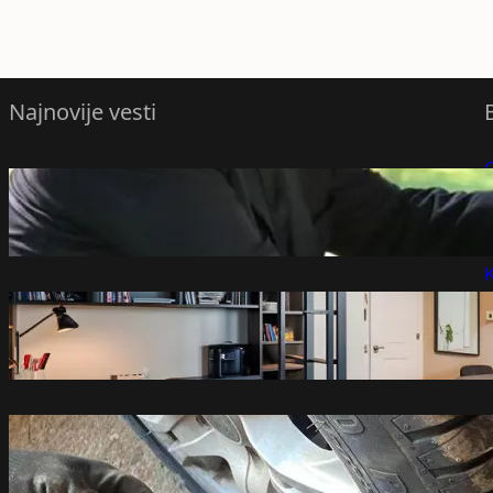
Najnovije vesti
Nemački list o dolasku Zelenskog u
P
Beograd: Razgovara o zajedničkoj fabrici
dronova u Srbiji
P
avgust 7, 2026
K
Koliko zaista vredi vaš stan? Jedan klik
otkriva cenu, ali stručnjaci upozoravaju
na veliku zamku!
avgust 7, 2026
Da li nove gume treba postaviti naprijed
ili nazad
avgust 7, 2026