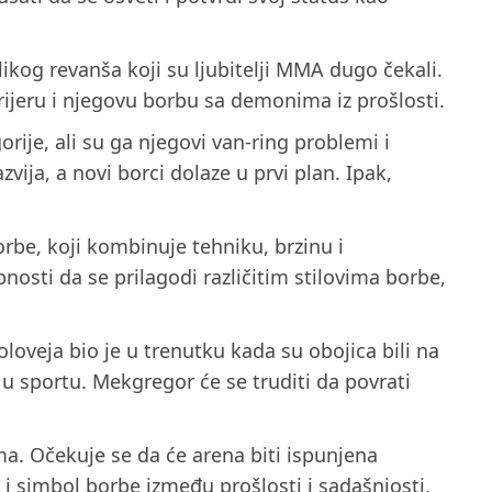
kog revanša koji su ljubitelji MMA dugo čekali.
rijeru i njegovu borbu sa demonima iz prošlosti.
rije, ali su ga njegovi van-ring problemi i
ija, a novi borci dolaze u prvi plan. Ipak,
orbe, koji kombinuje tehniku, brzinu i
nosti da se prilagodi različitim stilovima borbe,
loveja bio je u trenutku kada su obojica bili na
 u sportu. Mekgregor će se truditi da povrati
a. Očekuje se da će arena biti ispunjena
i simbol borbe između prošlosti i sadašnjosti,