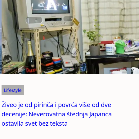
Lifestyle
Živeo je od pirinča i povrća više od dve
decenije: Neverovatna štednja Japanca
ostavila svet bez teksta