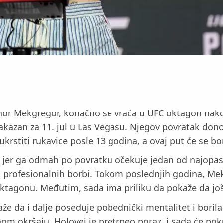
onor Mekgregor, konačno se vraća u UFC oktagon nako
akazan za 11. jul u Las Vegasu. Njegov povratak donos
stiti rukavice posle 13 godina, a ovaj put će se bori
 jer ga odmah po povratku očekuje jedan od najopasn
 profesionalnih borbi. Tokom poslednjih godina, Mek
ktagonu. Međutim, sada ima priliku da pokaže da jo
e da i dalje poseduje pobednički mentalitet i borilač
ršaju, Holovej je pretrpeo poraz, i sada će pokuša