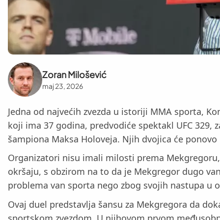
Zoran Milošević
maj 23, 2026
Jedna od najvećih zvezda u istoriji MMA sporta, K
koji ima 37 godina, predvodiće spektakl UFC 329, z
šampiona Maksa Holoveja. Njih dvojica će ponovo ukr
Organizatori nisu imali milosti prema Mekgregoru,
okršaju, s obzirom na to da je Mekgregor dugo van
problema van sporta nego zbog svojih nastupa u o
Ovaj duel predstavlja šansu za Mekgregora da dokaž
sportskom zvezdom. U njihovom prvom međusobnom ok