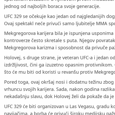
jednog od najboljih boraca svoje generacije.
UFC 329 se očekuje kao jedan od najgledanijih dog
Ovaj spektakl neće privući samo ljubitelje MMA spo
Mekgregorova karijera bila je ispunjena usponima i 
kontroverze često skretale s puta. Njegov povratak
Mekgregorova karizma i sposobnost da privuče paž
Holovej, s druge strane, je veteran UFC-a i jedan o
izdržljivost, čini ga izuzetno opasnim protivnikom.
što će mu biti od koristi u revanšu protiv Mekgreg
Pored toga, ovaj okršaj nosi i dodatnu težinu zbog 
vrhuncu svojih karijera. Sada, nakon godina razlika
nekadašnju slavu, dok Holovej želi da pokaže da je z
UFC 329 će biti organizovan u Las Vegasu, gradu k
navijačima, a borba će privući široku medijsku paž