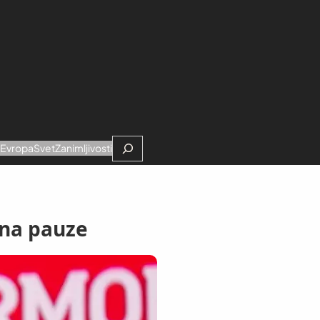
Search
e
Evropa
Svet
Zanimljivosti
ina pauze