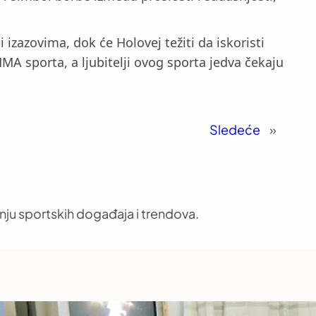
zazovima, dok će Holovej težiti da iskoristi
MMA sporta, a ljubitelji ovog sporta jedva čekaju
Sledeće
»
nju sportskih događaja i trendova.