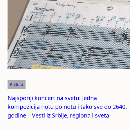
Kultura
Najsporiji koncert na svetu: Jedna
kompozicija notu po notu i tako sve do 2640.
godine – Vesti iz Srbije, regiona i sveta