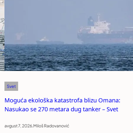
Svet
Moguća ekološka katastrofa blizu Omana:
Nasukao se 270 metara dug tanker – Svet
avgust 7, 2026
.
Miloš Radovanović