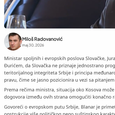
Miloš Radovanović
maj 30, 2026
Ministar spoljnih i evropskih poslova Slovačke, Ju
Đurićem, da Slovačka ne priznaje jednostrano progl
teritorijalnog integriteta Srbije i principa među
pravu, čime se jasno pozicionira u vezi sa pitanje
Prema rečima ministra, situacija oko Kosova može b
dogovora između ovih strana omogućiti konačno razr
Govoreći o evropskom putu Srbije, Blanar je primet
opstrukcije više političkog nego suštinskog karakter