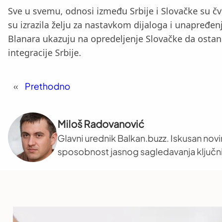
Sve u svemu, odnosi između Srbije i Slovačke su čvrs
su izrazila želju za nastavkom dijaloga i unapređen
Blanara ukazuju na opredeljenje Slovačke da osta
integracije Srbije.
«
Prethodno
Miloš Radovanović
Glavni urednik Balkan.buzz. Iskusan novi
sposobnost jasnog sagledavanja ključni