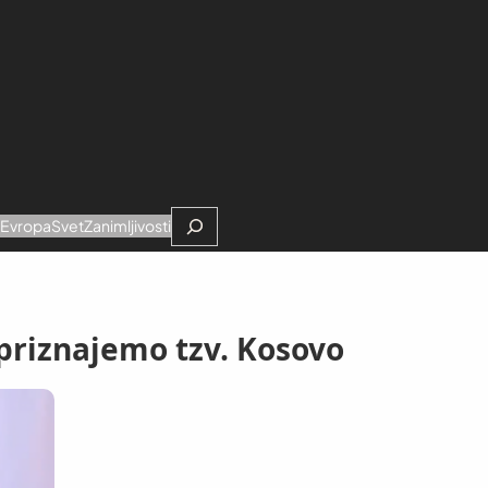
Search
e
Evropa
Svet
Zanimljivosti
priznajemo tzv. Kosovo