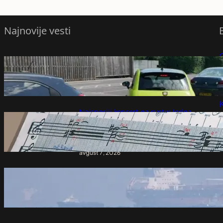
Najnovije vesti
Zašto instinktivno stišavamo radio kada
P
tražimo adresu ili se parkiramo?
avgust 7, 2026
P
K
Najsporiji koncert na svetu: Jedna
kompozicija notu po notu i tako sve do
2640. godine – Vesti iz Srbije, regiona i
sveta
avgust 7, 2026
Moguća ekološka katastrofa blizu Omana:
Nasukao se 270 metara dug tanker – Svet
avgust 7, 2026