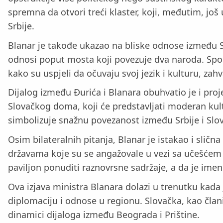
spremna da otvori treći klaster, koji, međutim, jo
Srbije.
Blanar je takođe ukazao na bliske odnose između Sr
odnosi poput mosta koji povezuje dva naroda. Spome
kako su uspjeli da očuvaju svoj jezik i kulturu, zah
Dijalog između Đurića i Blanara obuhvatio je i proje
Slovačkog doma, koji će predstavljati moderan kultu
simbolizuje snažnu povezanost između Srbije i Slo
Osim bilateralnih pitanja, Blanar je istakao i sli
državama koje su se angažovale u vezi sa učešćem n
paviljon ponuditi raznovrsne sadržaje, a da je imen
Ova izjava ministra Blanara dolazi u trenutku kad
diplomaciju i odnose u regionu. Slovačka, kao člani
dinamici dijaloga između Beograda i Prištine.