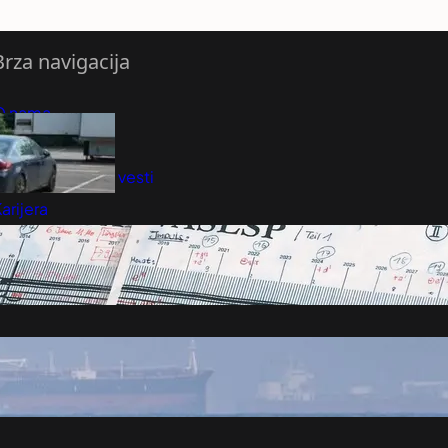
Brza navigacija
O nama
redloži Vest
retplatite se na vesti
arijera
Marketing
Kontakt