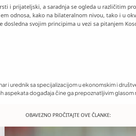
ti i prijateljski, a saradnja se ogleda u različitim p
jem odnosa, kako na bilateralnom nivou, tako i u okv
ne dosledna svojim principima u vezi sa pitanjem Ko
nar i urednik sa specijalizacijom u ekonomskim i društ
h aspekata događaja čine ga prepoznatljivim glasom 
OBAVEZNO PROČITAJTE OVE ČLANKE: