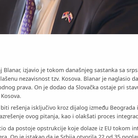
raj Blanar, izjavio je tokom današnjeg sastanka sa s
ašenu nezavisnost tzv. Kosova. Blanar je naglasio da 
narodnog prava. On je dodao da Slovačka ostaje pri s
m Kosova.
iti rešenja isključivo kroz dijalog između Beograda i
ešenje ovog pitanja, kao i olakšati proces integracij
io da postoje opstrukcije koje dolaze iz EU tokom int
a. On je istakao da je Srbija otvorila 22 od 35 poglavl