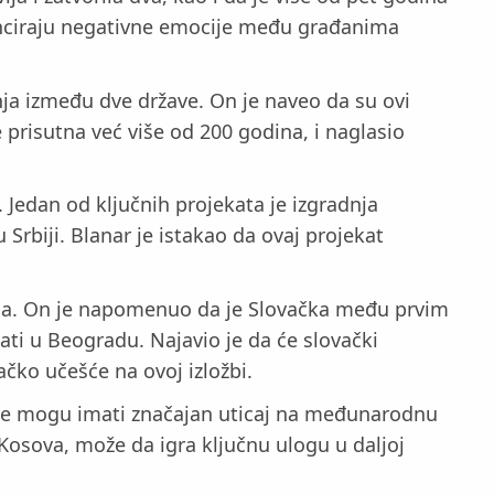
tenciraju negativne emocije među građanima
nja između dve države. On je naveo da su ovi
 prisutna već više od 200 godina, i naglasio
. Jedan od ključnih projekata je izgradnja
Srbiji. Blanar je istakao da ovaj projekat
emama. On je napomenuo da je Slovačka među prvim
ati u Beogradu. Najavio je da će slovački
ačko učešće na ovoj izložbi.
ačke mogu imati značajan uticaj na međunarodnu
 Kosova, može da igra ključnu ulogu u daljoj