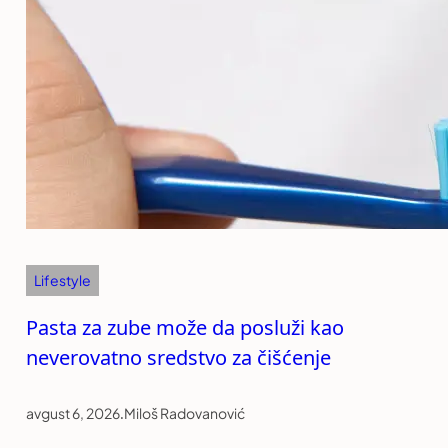
Lifestyle
Pasta za zube može da posluži kao
neverovatno sredstvo za čišćenje
avgust 6, 2026
.
Miloš Radovanović