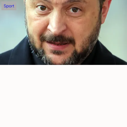
Sport
Partizan – Tobol: Valjak traži prečicu do
Madrida!
avgust 6, 2026
.
Zoran Milošević