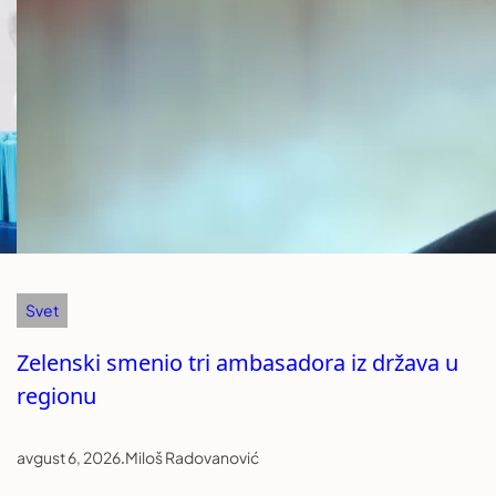
Svet
Zelenski smenio tri ambasadora iz država u
regionu
avgust 6, 2026
.
Miloš Radovanović