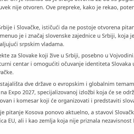
š uvek nije otvoren. Ove prepreke, kako je rekao, po
bije i Slovačke, ističući da ne postoje otvorena pita
nuo je i značaj slovenske zajednice u Srbiji, koja je
valjujući srpskim vladama.
kte za Slovake koji žive u Srbiji, posebno u Vojvodini
rni centar i omogućiti očuvanje identiteta Slovaka u 
vačke.
čna stajališta dve države o evropskim i globalnim t
a Expo 2027, specijalizovanoj izložbi koja će se održ
ovan i komesar koji će organizovati i predstaviti slov
a je pitanje Kosova ponovo aktuelno, a stavovi Slov
ca EU, ali i kao zemlja koja nije priznala nezavisnost