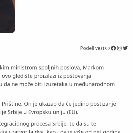
Link
Facebook
Instagram
Twitter
Podeli vest
rpskim ministrom spoljnih poslova, Markom
ovo gledište proizilazi iz poštovanja
tavu da ne može biti izuzetaka u međunarodnom
 Prištine. On je ukazao da će jedino postizanje
e Srbije u Evropsku uniju (EU).
egracionog procesa Srbije, te da su te
ja i zatvorila dva, kao i da je više od pet godina