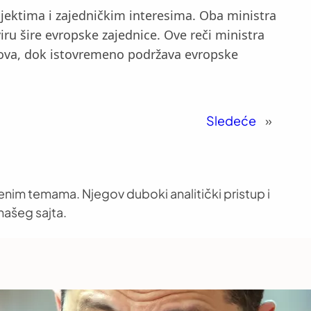
rojektima i zajedničkim interesima. Oba ministra
iru šire evropske zajednice. Ove reči ministra
sova, dok istovremeno podržava evropske
Sledeće
»
venim temama. Njegov duboki analitički pristup i
našeg sajta.