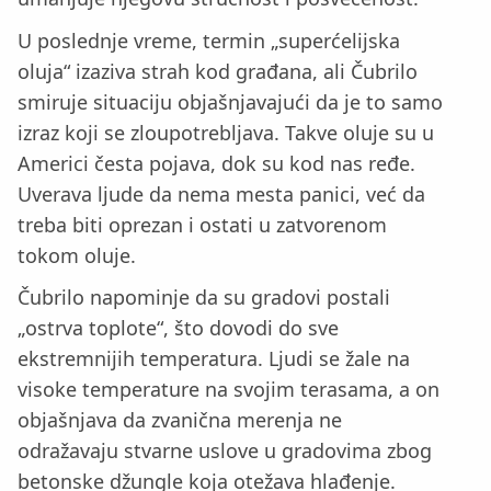
U poslednje vreme, termin „superćelijska
oluja“ izaziva strah kod građana, ali Čubrilo
smiruje situaciju objašnjavajući da je to samo
izraz koji se zloupotrebljava. Takve oluje su u
Americi česta pojava, dok su kod nas ređe.
Uverava ljude da nema mesta panici, već da
treba biti oprezan i ostati u zatvorenom
tokom oluje.
Čubrilo napominje da su gradovi postali
„ostrva toplote“, što dovodi do sve
ekstremnijih temperatura. Ljudi se žale na
visoke temperature na svojim terasama, a on
objašnjava da zvanična merenja ne
odražavaju stvarne uslove u gradovima zbog
betonske džungle koja otežava hlađenje.