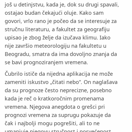
još u detinjstvu, kada je, dok su drugi spavali,
ostajao budan čekajući oluje. Kako sam
govori, vrlo rano je počeo da se interesuje za
stručnu literaturu, a fakultet za geografiju
upisao je zbog želje da izučava klimu. Iako
nije završio meteorologiju na fakultetu u
Beogradu, smatra da ima dovoljno znanja da
se bavi prognoziranjem vremena.
Čubrilo ističe da nijedna aplikacija ne može
zameniti iskustvo „čitati nebo“. On naglašava
da su prognoze često neprecizne, posebno
kada je reč o kratkoročnim promenama
vremena. Njegova anegdota o grešci pri
prognozi vremena za suprugu pokazuje da
čak i najbolji mogu pogrešiti, ali to ne
umanjuje njegovu stručnost i posvećenost.