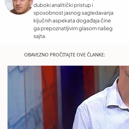
duboki analitički pristup i
sposobnost jasnog sagledavanja
ključnih aspekata događaja čine
ga prepoznatljivim glasom našeg
sajta.
OBAVEZNO PROČITAJTE OVE ČLANKE: