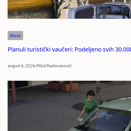
Biznis
Planuli turistički vaučeri: Podeljeno svih 30.0
avgust 6, 2026
.
Miloš Radovanović