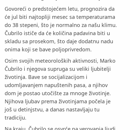
Govoreći o predstojećem letu, prognozira da
će jul biti najtopliji mesec sa temperaturama
do 38 stepeni, što je normalno za našu klimu.
Čubrilo ističe da će količina padavina biti u
skladu sa prosekom, što daje dodatnu nadu
onima koji se bave poljoprivredom.
Osim svojih meteoroloških aktivnosti, Marko
Čubrilo i njegova supruga su veliki ljubitelji
životinja. Bave se socijalizacijom i
udomljavanjem napuštenih pasa, a njihov
dom je postao utočište za mnoge životinje.
Njihova ljubav prema životinjama počela je
još u detinjstvu, a danas nastavljaju tu
tradiciju.
Na kraju, Čubrilo se osvrće na verovanja ljudi