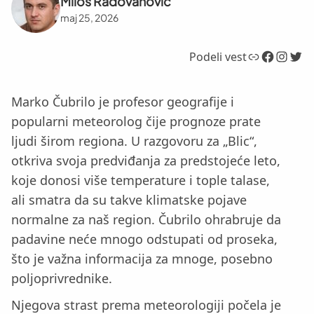
Miloš Radovanović
maj 25, 2026
Link
Facebook
Instagram
Twitter
Podeli vest
Marko Čubrilo je profesor geografije i
popularni meteorolog čije prognoze prate
ljudi širom regiona. U razgovoru za „Blic“,
otkriva svoja predviđanja za predstojeće leto,
koje donosi više temperature i tople talase,
ali smatra da su takve klimatske pojave
normalne za naš region. Čubrilo ohrabruje da
padavine neće mnogo odstupati od proseka,
što je važna informacija za mnoge, posebno
poljoprivrednike.
Njegova strast prema meteorologiji počela je