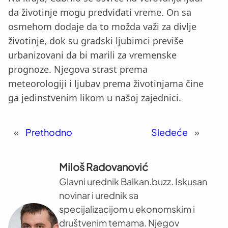
da životinje mogu predviđati vreme. On sa
osmehom dodaje da to možda važi za divlje
životinje, dok su gradski ljubimci previše
urbanizovani da bi marili za vremenske
prognoze. Njegova strast prema
meteorologiji i ljubav prema životinjama čine
ga jedinstvenim likom u našoj zajednici.
«
Prethodno
Sledeće
»
Miloš Radovanović
Glavni urednik Balkan.buzz. Iskusan
novinar i urednik sa
specijalizacijom u ekonomskim i
društvenim temama. Njegov