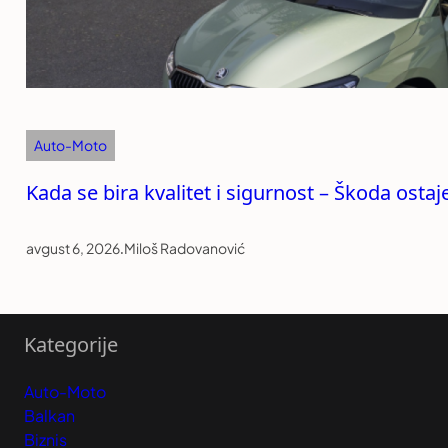
Auto-Moto
Kada se bira kvalitet i sigurnost – Škoda ost
avgust 6, 2026
.
Miloš Radovanović
Kategorije
Auto-Moto
Balkan
Biznis