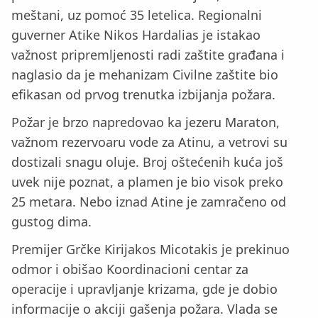
meštani, uz pomoć 35 letelica. Regionalni
guverner Atike Nikos Hardalias je istakao
važnost pripremljenosti radi zaštite građana i
naglasio da je mehanizam Civilne zaštite bio
efikasan od prvog trenutka izbijanja požara.
Požar je brzo napredovao ka jezeru Maraton,
važnom rezervoaru vode za Atinu, a vetrovi su
dostizali snagu oluje. Broj oštećenih kuća još
uvek nije poznat, a plamen je bio visok preko
25 metara. Nebo iznad Atine je zamračeno od
gustog dima.
Premijer Grčke Kirijakos Micotakis je prekinuo
odmor i obišao Koordinacioni centar za
operacije i upravljanje krizama, gde je dobio
informacije o akciji gašenja požara. Vlada se