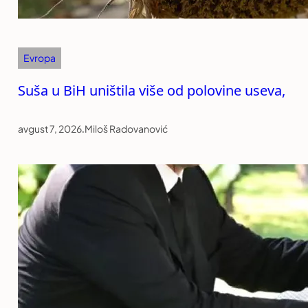
Evropa
Suša u BiH uništila više od polovine useva,
avgust 7, 2026
.
Miloš Radovanović