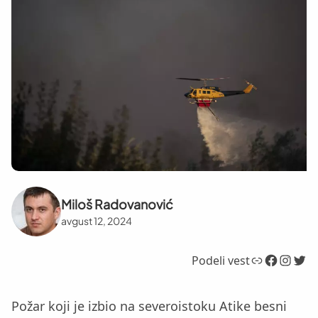
Miloš Radovanović
avgust 12, 2024
Link
Facebook
Instagram
Twitter
Podeli vest
Požar koji je izbio na severoistoku Atike besni