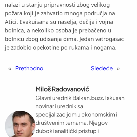
nalazi u stanju pripravnosti zbog velikog
požara koji je zahvatio mnoga područja na
Atici. Evakuisana su naselja, dečija i vojna
bolnica, a nekoliko osoba je prebačeno u
bolnicu zbog udisanja dima. Jedan vatrogasac
je zadobio opekotine po rukama i nogama.
«
Prethodno
Sledeće
»
Miloš Radovanović
Glavni urednik Balkan.buzz. Iskusan
novinar i urednik sa
specijalizacijom u ekonomskim i
društvenim temama. Njegov
duboki analitički pristup i