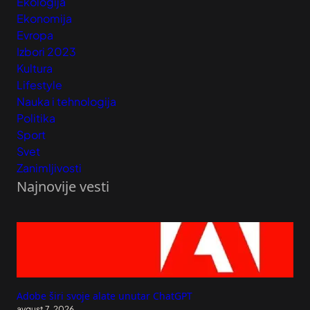
Ekologija
Ekonomija
Evropa
Izbori 2023
Kultura
Lifestyle
Nauka i tehnologija
Politika
Sport
Svet
Zanimljivosti
Najnovije vesti
Adobe širi svoje alate unutar ChatGPT
avgust 7, 2026