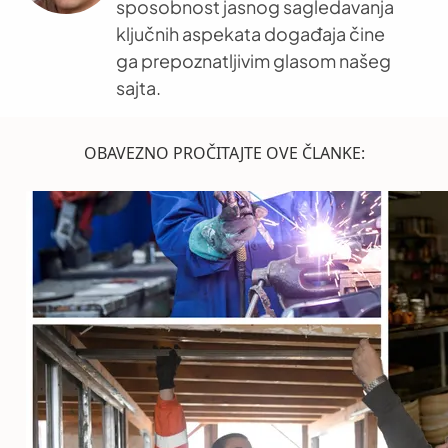
sposobnost jasnog sagledavanja
ključnih aspekata događaja čine
ga prepoznatljivim glasom našeg
sajta.
OBAVEZNO PROČITAJTE OVE ČLANKE: