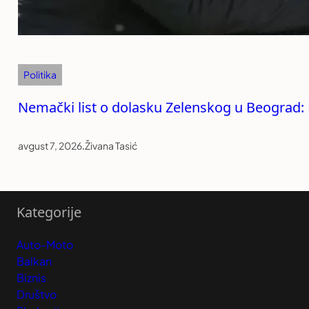
Politika
Nemački list o dolasku Zelenskog u Beograd: R
avgust 7, 2026
.
Živana Tasić
Kategorije
Auto-Moto
Balkan
Biznis
Društvo