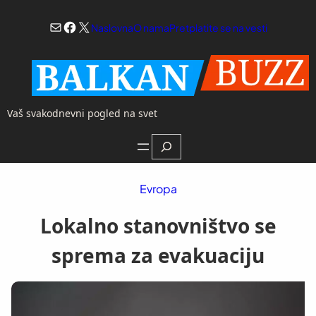
Skoči
Mail
Facebook
X
na
Naslovna
O nama
Pretplatite se na vesti
sadržaj
Vaš svakodnevni pogled na svet
Search
Evropa
Lokalno stanovništvo se
sprema za evakuaciju