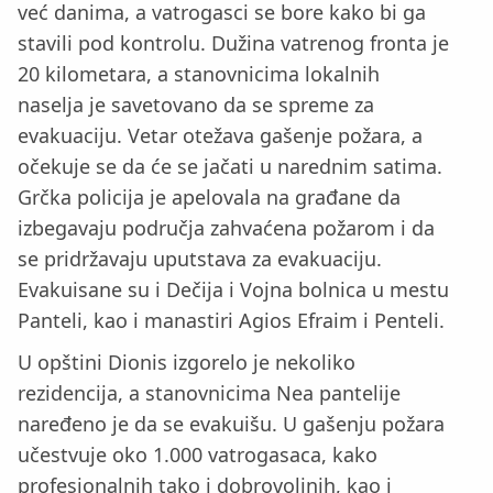
već danima, a vatrogasci se bore kako bi ga
stavili pod kontrolu. Dužina vatrenog fronta je
20 kilometara, a stanovnicima lokalnih
naselja je savetovano da se spreme za
evakuaciju. Vetar otežava gašenje požara, a
očekuje se da će se jačati u narednim satima.
Grčka policija je apelovala na građane da
izbegavaju područja zahvaćena požarom i da
se pridržavaju uputstava za evakuaciju.
Evakuisane su i Dečija i Vojna bolnica u mestu
Panteli, kao i manastiri Agios Efraim i Penteli.
U opštini Dionis izgorelo je nekoliko
rezidencija, a stanovnicima Nea pantelije
naređeno je da se evakuišu. U gašenju požara
učestvuje oko 1.000 vatrogasaca, kako
profesionalnih tako i dobrovoljnih, kao i