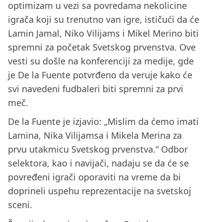
optimizam u vezi sa povredama nekolicine
igrača koji su trenutno van igre, ističući da će
Lamin Jamal, Niko Vilijams i Mikel Merino biti
spremni za početak Svetskog prvenstva. Ove
vesti su došle na konferenciji za medije, gde
je De la Fuente potvrđeno da veruje kako će
svi navedeni fudbaleri biti spremni za prvi
meč.
De la Fuente je izjavio: „Mislim da ćemo imati
Lamina, Nika Vilijamsa i Mikela Merina za
prvu utakmicu Svetskog prvenstva.“ Odbor
selektora, kao i navijači, nadaju se da će se
povređeni igrači oporaviti na vreme da bi
doprineli uspehu reprezentacije na svetskoj
sceni.