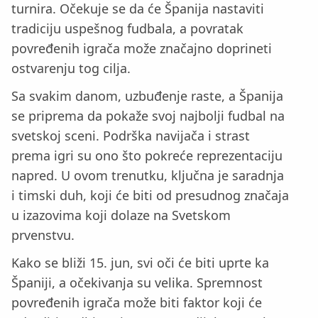
turnira. Očekuje se da će Španija nastaviti
tradiciju uspešnog fudbala, a povratak
povređenih igrača može značajno doprineti
ostvarenju tog cilja.
Sa svakim danom, uzbuđenje raste, a Španija
se priprema da pokaže svoj najbolji fudbal na
svetskoj sceni. Podrška navijača i strast
prema igri su ono što pokreće reprezentaciju
napred. U ovom trenutku, ključna je saradnja
i timski duh, koji će biti od presudnog značaja
u izazovima koji dolaze na Svetskom
prvenstvu.
Kako se bliži 15. jun, svi oči će biti uprte ka
Španiji, a očekivanja su velika. Spremnost
povređenih igrača može biti faktor koji će