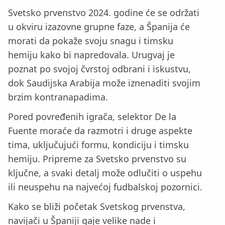
Svetsko prvenstvo 2024. godine će se održati
u okviru izazovne grupne faze, a Španija će
morati da pokaže svoju snagu i timsku
hemiju kako bi napredovala. Urugvaj je
poznat po svojoj čvrstoj odbrani i iskustvu,
dok Saudijska Arabija može iznenaditi svojim
brzim kontranapadima.
Pored povređenih igrača, selektor De la
Fuente moraće da razmotri i druge aspekte
tima, uključujući formu, kondiciju i timsku
hemiju. Pripreme za Svetsko prvenstvo su
ključne, a svaki detalj može odlučiti o uspehu
ili neuspehu na najvećoj fudbalskoj pozornici.
Kako se bliži početak Svetskog prvenstva,
navijači u Španiji gaje velike nade i