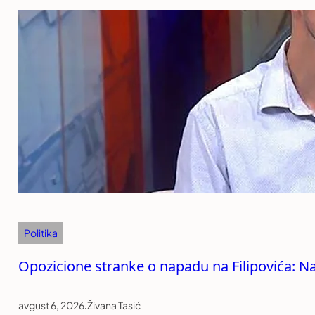
Politika
Opozicione stranke o napadu na Filipovića: Na
avgust 6, 2026
.
Živana Tasić