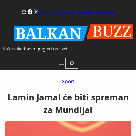
Skoči
Mail
Facebook
X
na
Naslovna
O nama
Pretplatite se na vesti
sadržaj
Vaš svakodnevni pogled na svet
Search
Sport
Lamin Jamal će biti spreman
za Mundijal