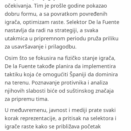
očekivanja. Tim je prošle godine pokazao
dobru formu, a sa povratkom povređenih
igrača, optimizam raste. Selektor De la Fuente
nastavlja da radi na strategiji, a svaka
utakmica u pripremnom periodu pruža priliku
za usavršavanje i prilagodbu.
Osim što se fokusira na fizičko stanje igrača,
De la Fuente takođe planira da implementira
taktiku koja će omogućiti Španiji da dominira
na terenu. Poznavanje protivnika i analiza
njihovih slabosti biće od suštinskog značaja
za pripremu tima.
U međuvremenu, javnost i mediji prate svaki
korak reprezentacije, a pritisak na selektora i
igrače raste kako se približava početak