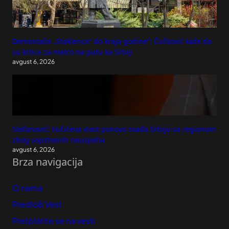
Demontaža „Staklenca“ do kraja godine“: Čučković kaže da
su krtice za metro na putu ka Srbiji
avgust 6, 2026
Stefanović: Vučićeva vlast ponovo svađa Srbiju sa regionom
zbog sopstvenih neuspeha
avgust 6, 2026
Brza navigacija
O nama
Predloži Vest
Pretplatite se na vesti