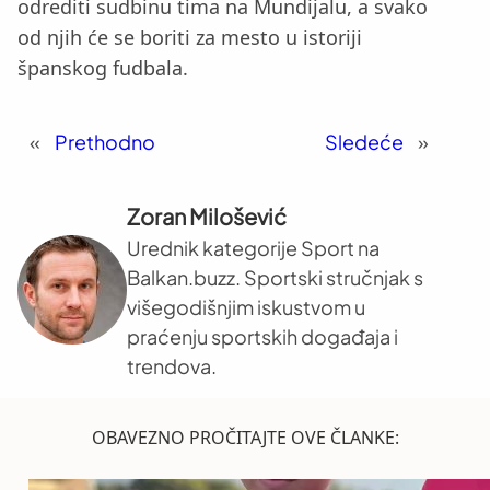
odrediti sudbinu tima na Mundijalu, a svako
od njih će se boriti za mesto u istoriji
španskog fudbala.
«
Prethodno
Sledeće
»
Zoran Milošević
Urednik kategorije Sport na
Balkan.buzz. Sportski stručnjak s
višegodišnjim iskustvom u
praćenju sportskih događaja i
trendova.
OBAVEZNO PROČITAJTE OVE ČLANKE: