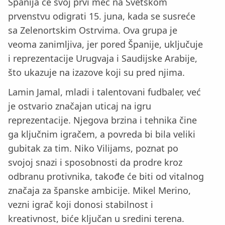
Španija će svoj prvi meč na Svetskom
prvenstvu odigrati 15. juna, kada se susreće
sa Zelenortskim Ostrvima. Ova grupa je
veoma zanimljiva, jer pored Španije, uključuje
i reprezentacije Urugvaja i Saudijske Arabije,
što ukazuje na izazove koji su pred njima.
Lamin Jamal, mladi i talentovani fudbaler, već
je ostvario značajan uticaj na igru
reprezentacije. Njegova brzina i tehnika čine
ga ključnim igračem, a povreda bi bila veliki
gubitak za tim. Niko Vilijams, poznat po
svojoj snazi i sposobnosti da prodre kroz
odbranu protivnika, takođe će biti od vitalnog
značaja za španske ambicije. Mikel Merino,
vezni igrač koji donosi stabilnost i
kreativnost, biće ključan u sredini terena.