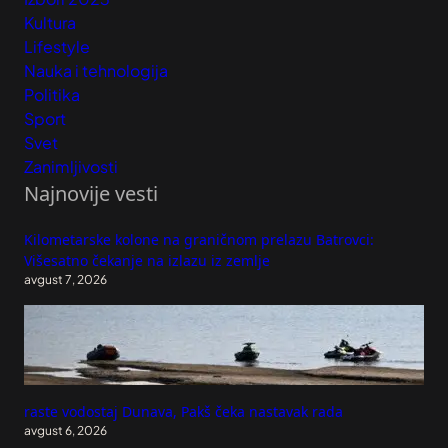
Kultura
Lifestyle
Nauka i tehnologija
Politika
Sport
Svet
Zanimljivosti
Najnovije vesti
Kilometarske kolone na graničnom prelazu Batrovci:
Višesatno čekanje na izlazu iz zemlje
avgust 7, 2026
raste vodostaj Dunava, Pakš čeka nastavak rada
avgust 6, 2026