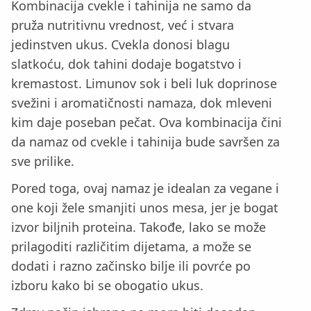
Kombinacija cvekle i tahinija ne samo da
pruža nutritivnu vrednost, već i stvara
jedinstven ukus. Cvekla donosi blagu
slatkoću, dok tahini dodaje bogatstvo i
kremastost. Limunov sok i beli luk doprinose
svežini i aromatičnosti namaza, dok mleveni
kim daje poseban pečat. Ova kombinacija čini
da namaz od cvekle i tahinija bude savršen za
sve prilike.
Pored toga, ovaj namaz je idealan za vegane i
one koji žele smanjiti unos mesa, jer je bogat
izvor biljnih proteina. Takođe, lako se može
prilagoditi različitim dijetama, a može se
dodati i razno začinsko bilje ili povrće po
izboru kako bi se obogatio ukus.