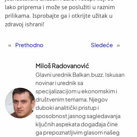
lako priprema i može se poslužiti u raznim
prilikama. Isprobajte ga i otkrijte užitak u
zdravoj ishrani!
«
Prethodno
Sledeće
»
Miloš Radovanović
Glavni urednik Balkan.buzz. Iskusan
novinar i urednik sa
specijalizacijom u ekonomskim i
društvenim temama. Njegov
duboki analitički pristup i
sposobnost jasnog sagledavanja
ključnih aspekata događaja čine
ga prepoznatljivim glasom našeg