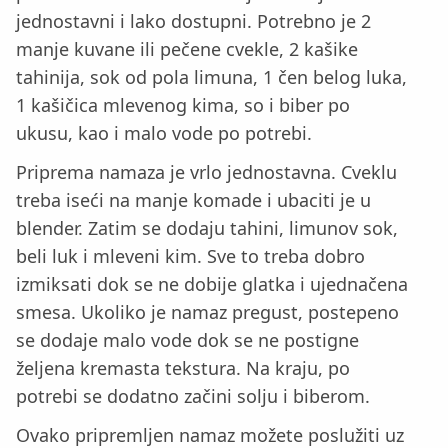
jednostavni i lako dostupni. Potrebno je 2
manje kuvane ili pečene cvekle, 2 kašike
tahinija, sok od pola limuna, 1 čen belog luka,
1 kašičica mlevenog kima, so i biber po
ukusu, kao i malo vode po potrebi.
Priprema namaza je vrlo jednostavna. Cveklu
treba iseći na manje komade i ubaciti je u
blender. Zatim se dodaju tahini, limunov sok,
beli luk i mleveni kim. Sve to treba dobro
izmiksati dok se ne dobije glatka i ujednačena
smesa. Ukoliko je namaz pregust, postepeno
se dodaje malo vode dok se ne postigne
željena kremasta tekstura. Na kraju, po
potrebi se dodatno začini solju i biberom.
Ovako pripremljen namaz možete poslužiti uz