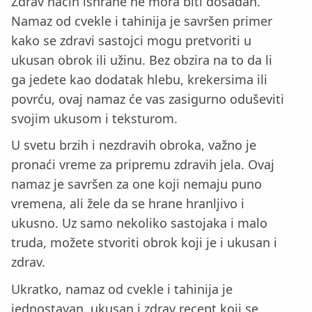
Zdrav način ishrane ne mora biti dosadan.
Namaz od cvekle i tahinija je savršen primer
kako se zdravi sastojci mogu pretvoriti u
ukusan obrok ili užinu. Bez obzira na to da li
ga jedete kao dodatak hlebu, krekersima ili
povrću, ovaj namaz će vas zasigurno oduševiti
svojim ukusom i teksturom.
U svetu brzih i nezdravih obroka, važno je
pronaći vreme za pripremu zdravih jela. Ovaj
namaz je savršen za one koji nemaju puno
vremena, ali žele da se hrane hranljivo i
ukusno. Uz samo nekoliko sastojaka i malo
truda, možete stvoriti obrok koji je i ukusan i
zdrav.
Ukratko, namaz od cvekle i tahinija je
jednostavan, ukusan i zdrav recept koji se