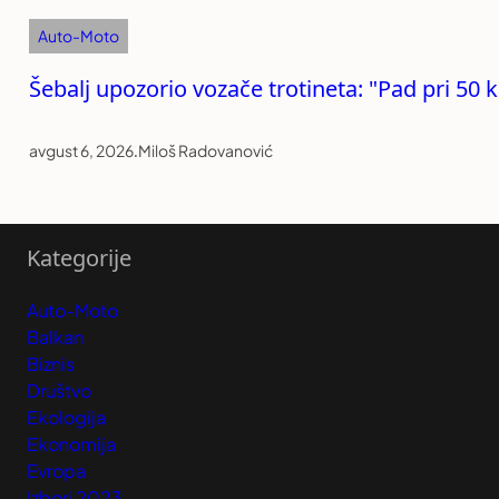
Auto-Moto
Šebalj upozorio vozače trotineta: "Pad pri 50 
avgust 6, 2026
.
Miloš Radovanović
Kategorije
Auto-Moto
Balkan
Biznis
Društvo
Ekologija
Ekonomija
Evropa
Izbori 2023