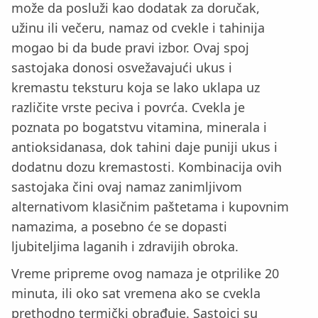
može da posluži kao dodatak za doručak,
užinu ili večeru, namaz od cvekle i tahinija
mogao bi da bude pravi izbor. Ovaj spoj
sastojaka donosi osvežavajući ukus i
kremastu teksturu koja se lako uklapa uz
različite vrste peciva i povrća. Cvekla je
poznata po bogatstvu vitamina, minerala i
antioksidanasa, dok tahini daje puniji ukus i
dodatnu dozu kremastosti. Kombinacija ovih
sastojaka čini ovaj namaz zanimljivom
alternativom klasičnim paštetama i kupovnim
namazima, a posebno će se dopasti
ljubiteljima laganih i zdravijih obroka.
Vreme pripreme ovog namaza je otprilike 20
minuta, ili oko sat vremena ako se cvekla
prethodno termički obrađuje. Sastojci su