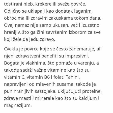
tostirani hleb, krekere ili sveže povrće.
Odlično se uklapa i kao dodatak laganim
obrocima ili zdravim zakuskama tokom dana.
Ovaj namaz nije samo ukusan, već i izuzetno
hranljiv, što ga čini savršenim izborom za sve
koji žele da jedu zdravo.
Cvekla je povrće koje se često zanemaruje, ali
njeni zdravstveni benefiti su impresivni.
Bogata je vlaknima, što pomaže u varenju, a
takođe sadrži važne vitamine kao što su
vitamin C, vitamin B6 i folat. Tahini,
napravljeni od mlevenih susama, takođe je
pun hranljivih sastojaka, uključujući proteine,
zdrave masti i minerale kao što su kalcijum i
magnezijum.