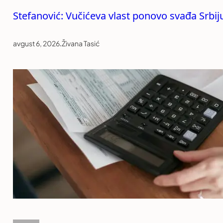
Stefanović: Vučićeva vlast ponovo svađa Srb
avgust 6, 2026
.
Živana Tasić