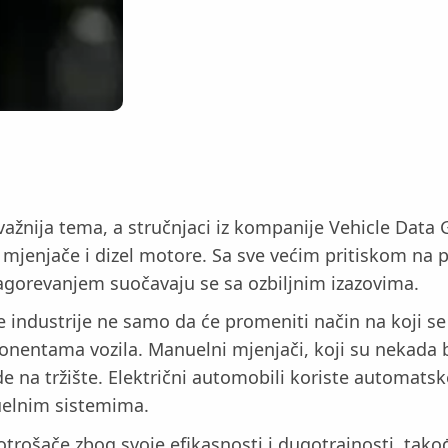
 važnija tema, a stručnjaci iz kompanije Vehicle Data
mjenjače i dizel motore. Sa sve većim pritiskom na 
agorevanjem suočavaju se sa ozbiljnim izazovima.
 industrije ne samo da će promeniti način na koji se 
entama vozila. Manuelni mjenjači, koji su nekada bil
de na tržište. Električni automobili koriste automats
uelnim sistemima.
 potrošače zbog svoje efikasnosti i dugotrajnosti, t