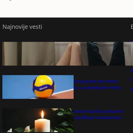
Najnovije vesti
O ovoj temi mnogi parovi ne govore:
P
Iskren razgovor o intimnom životu jača
vezu i donosi veću bliskost
P
avgust 7, 2026
K
Odbojkašice Srbije posle pet setova
pobedile Rusiju u prijateljskom meču
avgust 7, 2026
Preminuo britanski muzički producent
Vilijam Orbit, sarađivao sa Madonom,
Britni Spirs
avgust 7, 2026