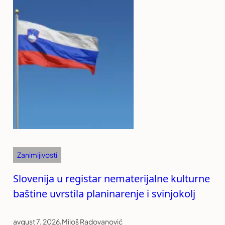
Zanimljivosti
Slovenija u registar nematerijalne kulturne
baštine uvrstila planinarenje i svinjokolj
avgust 7, 2026
.
Miloš Radovanović