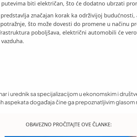
utevima biti električan, što će dodatno ubrzati prom
 predstavlja značajan korak ka održivijoj budućnosti, 
 potražnje, što može dovesti do promene u načinu pr
frastruktura poboljšava, električni automobili će vero
a vazduha.
nar i urednik sa specijalizacijom u ekonomskim i društ
h aspekata događaja čine ga prepoznatljivim glasom 
OBAVEZNO PROČITAJTE OVE ČLANKE: