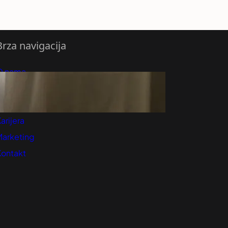
Brza navigacija
O nama
redloži Vest
retplatite se na vesti
arijera
Marketing
Kontakt