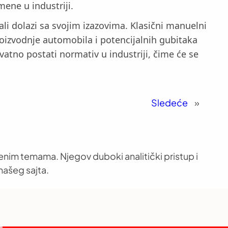
ene u industriji.
ali dolazi sa svojim izazovima. Klasični manuelni
oizvodnje automobila i potencijalnih gubitaka
vatno postati normativ u industriji, čime će se
Sledeće
»
venim temama. Njegov duboki analitički pristup i
našeg sajta.