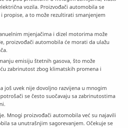
električna vozila. Proizvođači automobila se
a i propise, a to može rezultirati smanjenjem
 manuelnim mjenjačima i dizel motorima može
e, proizvođači automobila će morati da ulažu
ača.
u manju emisiju štetnih gasova, što može
ću zabrinutost zbog klimatskih promena i
ila još uvek nije dovoljno razvijena u mnogim
 potrošači se često suočavaju sa zabrinutostima
ni.
je. Mnogi proizvođači automobila već su najavili
mobila sa unutrašnjim sagorevanjem. Očekuje se