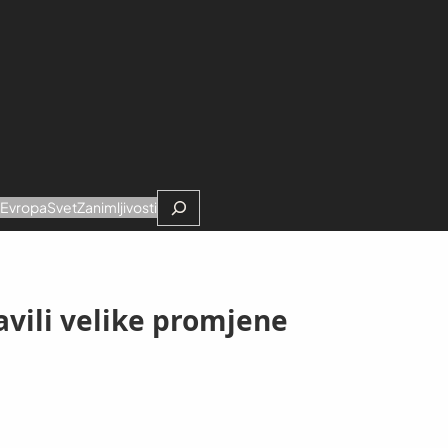
Search
e
Evropa
Svet
Zanimljivosti
avili velike promjene