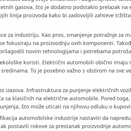
tetnih gasova, što je dodatno podstaklo prelazak na 
ih linija proizvoda kako bi zadovoljili zahteve tržišt
ice za industriju. Kao prvo, smanjenje potražnje za
se fokusiraju na proizvodnju ovih komponenti. Takođ
e prilagodili novim tehnologijama i potrebama potroš
i ekološke koristi. Električni automobili obično imaj
sredinama. To je posebno važno s obzirom na sve ve
z izazova. Infrastruktura za punjenje električnih voz
a sa klasičnih na električne automobile. Pored toga,
unjenja, što može uticati na njihovu odluku o kupovi
ikacija automobilske industrije nastaviti da napredu
u čak postavili rokove za prestanak proizvodnje auto