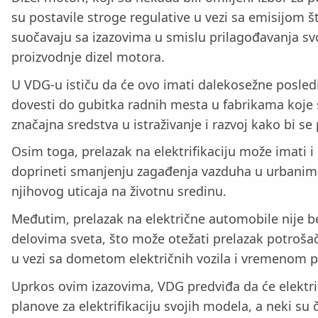
su postavile stroge regulative u vezi sa emisijom š
suočavaju sa izazovima u smislu prilagođavanja svoj
proizvodnje dizel motora.
U VDG-u ističu da će ovo imati dalekosežne posled
dovesti do gubitka radnih mesta u fabrikama koje 
značajna sredstva u istraživanje i razvoj kako bi s
Osim toga, prelazak na elektrifikaciju može imati 
doprineti smanjenju zagađenja vazduha u urbanim 
njihovog uticaja na životnu sredinu.
Međutim, prelazak na električne automobile nije be
delovima sveta, što može otežati prelazak potrošač
u vezi sa dometom električnih vozila i vremenom p
Uprkos ovim izazovima, VDG predviđa da će elektrif
planove za elektrifikaciju svojih modela, a neki s