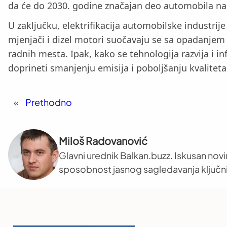
da će do 2030. godine značajan deo automobila na p
U zaključku, elektrifikacija automobilske industrije
mjenjači i dizel motori suočavaju se sa opadanjem
radnih mesta. Ipak, kako se tehnologija razvija i in
doprineti smanjenju emisija i poboljšanju kvalitet
«
Prethodno
Miloš Radovanović
Glavni urednik Balkan.buzz. Iskusan novi
sposobnost jasnog sagledavanja ključni