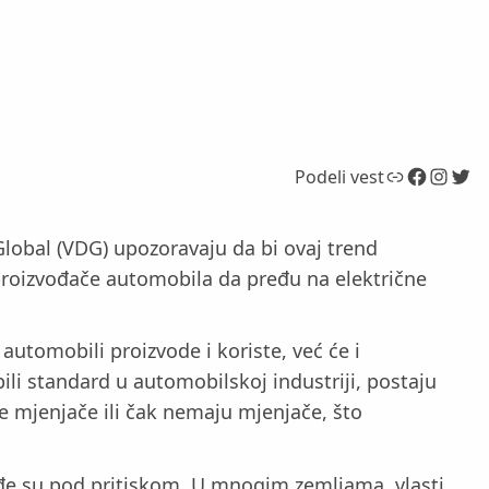
Link
Facebook
Instagram
Twitter
Podeli vest
 Global (VDG) upozoravaju da bi ovaj trend
proizvođače automobila da pređu na električne
automobili proizvode i koriste, već će i
i standard u automobilskoj industriji, postaju
ke mjenjače ili čak nemaju mjenjače, što
akođe su pod pritiskom. U mnogim zemljama, vlasti