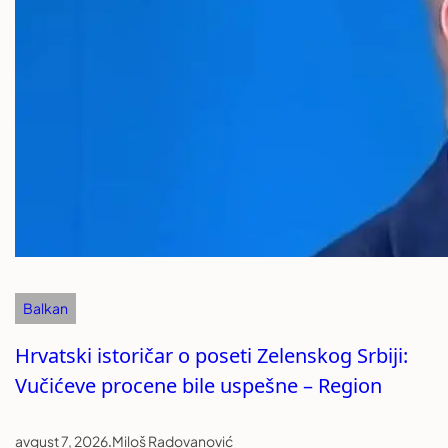
Balkan
Hrvatski istoričar o poseti Zelenskog Srbiji:
Vučićeve procene bile uspešne – Region
avgust 7, 2026
.
Miloš Radovanović