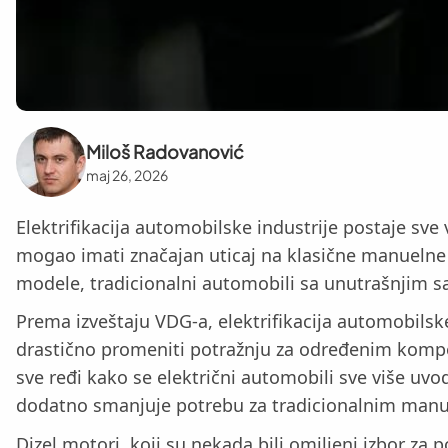
Miloš Radovanović
maj 26, 2026
Elektrifikacija automobilske industrije postaje sve
mogao imati značajan uticaj na klasične manuelne 
modele, tradicionalni automobili sa unutrašnjim s
Prema izveštaju VDG-a, elektrifikacija automobilske
drastično promeniti potražnju za određenim kompon
sve ređi kako se električni automobili sve više uvo
dodatno smanjuje potrebu za tradicionalnim man
Dizel motori, koji su nekada bili omiljeni izbor za