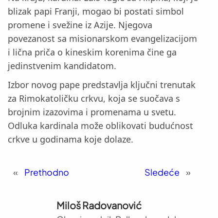
blizak papi Franji, mogao bi postati simbol
promene i svežine iz Azije. Njegova
povezanost sa misionarskom evangelizacijom
i lična priča o kineskim korenima čine ga
jedinstvenim kandidatom.
Izbor novog pape predstavlja ključni trenutak
za Rimokatoličku crkvu, koja se suočava s
brojnim izazovima i promenama u svetu.
Odluka kardinala može oblikovati budućnost
crkve u godinama koje dolaze.
«
Prethodno
Sledeće
»
Miloš Radovanović