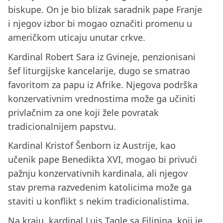
biskupe. On je bio blizak saradnik pape Franje
i njegov izbor bi mogao označiti promenu u
američkom uticaju unutar crkve.
Kardinal Robert Sara iz Gvineje, penzionisani
šef liturgijske kancelarije, dugo se smatrao
favoritom za papu iz Afrike. Njegova podrška
konzervativnim vrednostima može ga učiniti
privlačnim za one koji žele povratak
tradicionalnijem papstvu.
Kardinal Kristof Šenborn iz Austrije, kao
učenik pape Benedikta XVI, mogao bi privući
pažnju konzervativnih kardinala, ali njegov
stav prema razvedenim katolicima može ga
staviti u konflikt s nekim tradicionalistima.
Na kraju, kardinal Luis Tagle sa Filipina, koji je