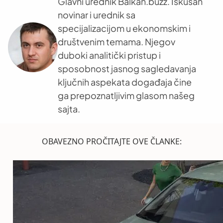
Glavni urednik Balkan.buzz. Iskusan
novinar i urednik sa
specijalizacijom u ekonomskim i
društvenim temama. Njegov
duboki analitički pristup i
sposobnost jasnog sagledavanja
ključnih aspekata događaja čine
ga prepoznatljivim glasom našeg
sajta.
OBAVEZNO PROČITAJTE OVE ČLANKE: