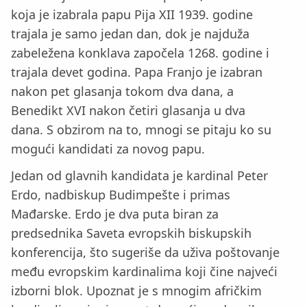
koja je izabrala papu Pija XII 1939. godine
trajala je samo jedan dan, dok je najduža
zabeležena konklava započela 1268. godine i
trajala devet godina. Papa Franjo je izabran
nakon pet glasanja tokom dva dana, a
Benedikt XVI nakon četiri glasanja u dva
dana. S obzirom na to, mnogi se pitaju ko su
mogući kandidati za novog papu.
Jedan od glavnih kandidata je kardinal Peter
Erdo, nadbiskup Budimpešte i primas
Mađarske. Erdo je dva puta biran za
predsednika Saveta evropskih biskupskih
konferencija, što sugeriše da uživa poštovanje
među evropskim kardinalima koji čine najveći
izborni blok. Upoznat je s mnogim afričkim