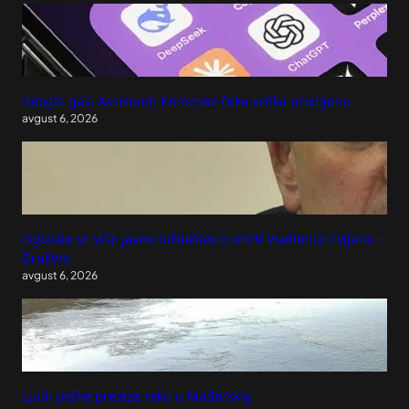
Google gasi Assistant: Korisnike čeka velika promjena
avgust 6, 2026
Oglasilo se Više javno tužilaštvo o smrti Vladimira Cvijana –
Društvo
avgust 6, 2026
Ljudi peške prelaze reku u Mađarskoj