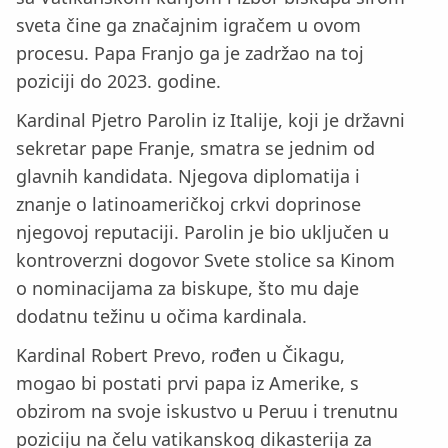
sveta čine ga značajnim igračem u ovom
procesu. Papa Franjo ga je zadržao na toj
poziciji do 2023. godine.
Kardinal Pjetro Parolin iz Italije, koji je državni
sekretar pape Franje, smatra se jednim od
glavnih kandidata. Njegova diplomatija i
znanje o latinoameričkoj crkvi doprinose
njegovoj reputaciji. Parolin je bio uključen u
kontroverzni dogovor Svete stolice sa Kinom
o nominacijama za biskupe, što mu daje
dodatnu težinu u očima kardinala.
Kardinal Robert Prevo, rođen u Čikagu,
mogao bi postati prvi papa iz Amerike, s
obzirom na svoje iskustvo u Peruu i trenutnu
poziciju na čelu vatikanskog dikasterija za