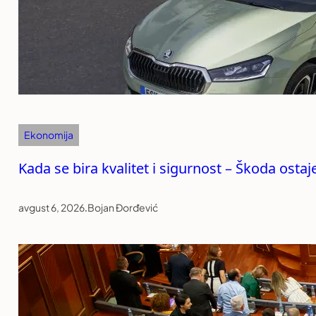
Ekonomija
Kada se bira kvalitet i sigurnost – Škoda ost
avgust 6, 2026
.
Bojan Đorđević