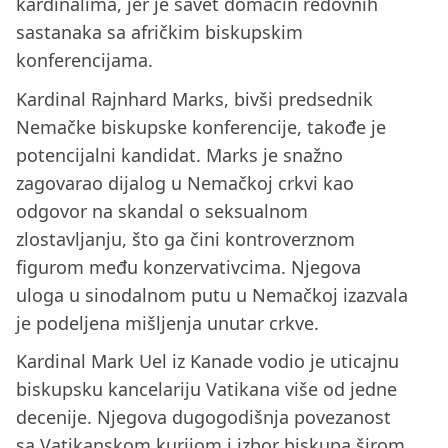
kardinalima, jer je savet domaćin redovnih
sastanaka sa afričkim biskupskim
konferencijama.
Kardinal Rajnhard Marks, bivši predsednik
Nemačke biskupske konferencije, takođe je
potencijalni kandidat. Marks je snažno
zagovarao dijalog u Nemačkoj crkvi kao
odgovor na skandal o seksualnom
zlostavljanju, što ga čini kontroverznom
figurom među konzervativcima. Njegova
uloga u sinodalnom putu u Nemačkoj izazvala
je podeljena mišljenja unutar crkve.
Kardinal Mark Uel iz Kanade vodio je uticajnu
biskupsku kancelariju Vatikana više od jedne
decenije. Njegova dugogodišnja povezanost
sa Vatikanskom kurijom i izbor biskupa širom