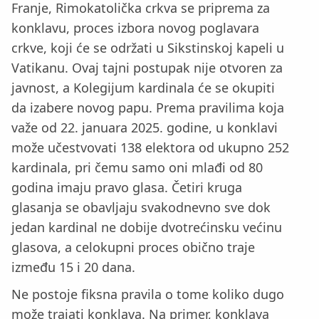
Franje, Rimokatolička crkva se priprema za
konklavu, proces izbora novog poglavara
crkve, koji će se održati u Sikstinskoj kapeli u
Vatikanu. Ovaj tajni postupak nije otvoren za
javnost, a Kolegijum kardinala će se okupiti
da izabere novog papu. Prema pravilima koja
važe od 22. januara 2025. godine, u konklavi
može učestvovati 138 elektora od ukupno 252
kardinala, pri čemu samo oni mlađi od 80
godina imaju pravo glasa. Četiri kruga
glasanja se obavljaju svakodnevno sve dok
jedan kardinal ne dobije dvotrećinsku većinu
glasova, a celokupni proces obično traje
između 15 i 20 dana.
Ne postoje fiksna pravila o tome koliko dugo
može trajati konklava. Na primer, konklava