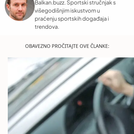
Balkan.buzz. Sportski stručnjak s
višegodišnjim iskustvom u
praćenju sportskih događaja i
trendova.
OBAVEZNO PROČITAJTE OVE ČLANKE: