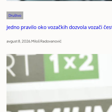
Društvo
Jedno pravilo oko vozačkih dozvola vozači čest
avgust 8, 2026
.
Miloš Radovanović