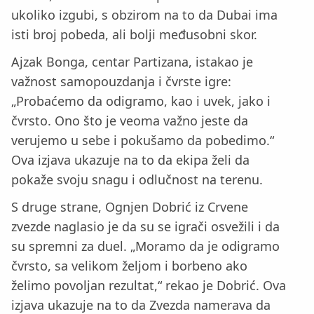
ukoliko izgubi, s obzirom na to da Dubai ima
isti broj pobeda, ali bolji međusobni skor.
Ajzak Bonga, centar Partizana, istakao je
važnost samopouzdanja i čvrste igre:
„Probaćemo da odigramo, kao i uvek, jako i
čvrsto. Ono što je veoma važno jeste da
verujemo u sebe i pokušamo da pobedimo.“
Ova izjava ukazuje na to da ekipa želi da
pokaže svoju snagu i odlučnost na terenu.
S druge strane, Ognjen Dobrić iz Crvene
zvezde naglasio je da su se igrači osvežili i da
su spremni za duel. „Moramo da je odigramo
čvrsto, sa velikom željom i borbeno ako
želimo povoljan rezultat,“ rekao je Dobrić. Ova
izjava ukazuje na to da Zvezda namerava da