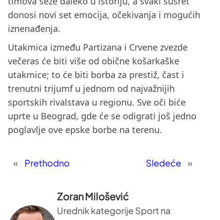
timova seže daleko u istoriju, a svaki susret
donosi novi set emocija, očekivanja i mogućih
iznenađenja.
Utakmica između Partizana i Crvene zvezde
večeras će biti više od obične košarkaške
utakmice; to će biti borba za prestiž, čast i
trenutni trijumf u jednom od najvažnijih
sportskih rivalstava u regionu. Sve oči biće
uprte u Beograd, gde će se odigrati još jedno
poglavlje ove epske borbe na terenu.
«
Prethodno
Sledeće
»
Zoran Milošević
Urednik kategorije Sport na