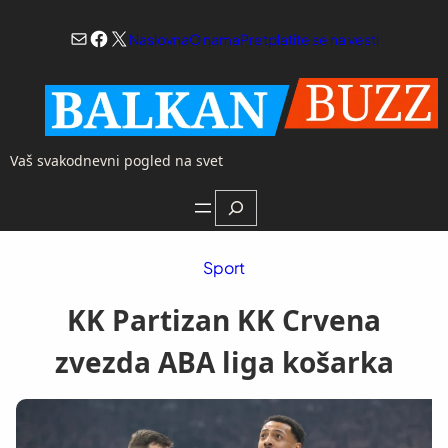
Skoči
Mail
Facebook
X
na
Naslovna
O nama
Pretplatite se na vesti
sadržaj
Vaš svakodnevni pogled na svet
Search
Sport
KK Partizan KK Crvena
zvezda ABA liga košarka