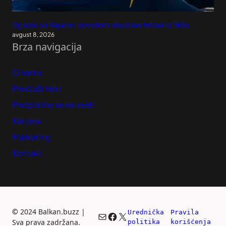
Oglasio se Rajaner povodom obustave letova iz Niša
avgust 8, 2026
Brza navigacija
O nama
Predloži Vest
Pretplatite se na vesti
Karijera
Marketing
Kontakt
©
2024 Balkan.buzz |
Urednička 
Pravila 
Mail
Facebook
X
Sva prava zadržana.
politika
korišćenja