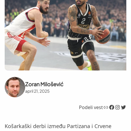
Zoran Milošević
april 21, 2025
Link
Facebook
Instagram
Twitter
Podeli vest
Košarkaški derbi između Partizana i Crvene