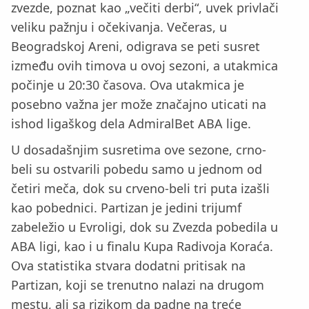
zvezde, poznat kao „večiti derbi“, uvek privlači
veliku pažnju i očekivanja. Večeras, u
Beogradskoj Areni, odigrava se peti susret
između ovih timova u ovoj sezoni, a utakmica
počinje u 20:30 časova. Ova utakmica je
posebno važna jer može značajno uticati na
ishod ligaškog dela AdmiralBet ABA lige.
U dosadašnjim susretima ove sezone, crno-
beli su ostvarili pobedu samo u jednom od
četiri meča, dok su crveno-beli tri puta izašli
kao pobednici. Partizan je jedini trijumf
zabeležio u Evroligi, dok su Zvezda pobedila u
ABA ligi, kao i u finalu Kupa Radivoja Koraća.
Ova statistika stvara dodatni pritisak na
Partizan, koji se trenutno nalazi na drugom
mestu, ali sa rizikom da padne na treće