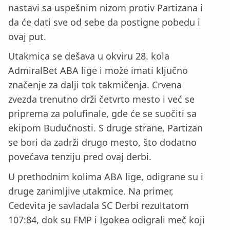
nastavi sa uspešnim nizom protiv Partizana i
da će dati sve od sebe da postigne pobedu i
ovaj put.
Utakmica se dešava u okviru 28. kola
AdmiralBet ABA lige i može imati ključno
značenje za dalji tok takmičenja. Crvena
zvezda trenutno drži četvrto mesto i već se
priprema za polufinale, gde će se suočiti sa
ekipom Budućnosti. S druge strane, Partizan
se bori da zadrži drugo mesto, što dodatno
povećava tenziju pred ovaj derbi.
U prethodnim kolima ABA lige, odigrane su i
druge zanimljive utakmice. Na primer,
Cedevita je savladala SC Derbi rezultatom
107:84, dok su FMP i Igokea odigrali meč koji