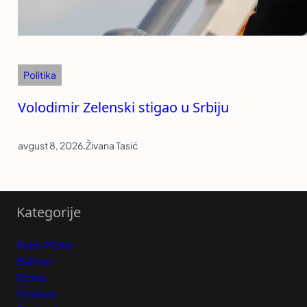
Politika
Volodimir Zelenski stigao u Srbiju
avgust 8, 2026
.
Živana Tasić
Kategorije
Auto-Moto
Balkan
Biznis
Društvo