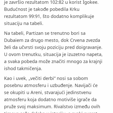
je završio rezultatom 102:82 u korist Igokee.
Budućnost je takođe pobedila Krku
rezultatom 99:91, što dodatno komplikuje
situaciju na tabeli.
Na tabeli, Partizan se trenutno bori sa
Dubaiem za drugo mesto, dok Crvena zvezda
želi da učvrsti svoju poziciju pred doigravanje.
U ovom trenutku, situacija je izuzetno napeta,
a svaka pobeda može značiti mnogo za krajnji
ishod takmičenja.
Kao i uvek, „večiti derbi“ nosi sa sobom
posebnu atmosferu i uzbuđenje. Navijači će
se okupiti u Areni, stvarajući jedinstvenu
atmosferu koja dodatno motiviše igrače da
pruže svoj maksimum. Rivalstvo između ovih