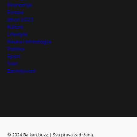
Ekonomija
Evropa
Izbori 2023
Kultura
Lifestyle
Nauka i tehnologija
Politika
Sport
Svet
Zanimljivosti
©
2024 Balkan.buzz | Sva prava zadržana.