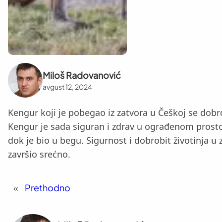
Miloš Radovanović
avgust 12, 2024
Kengur koji je pobegao iz zatvora u Češkoj se dobr
Kengur je sada siguran i zdrav u ograđenom prost
dok je bio u begu. Sigurnost i dobrobit životinja u
završio srećno.
«
Prethodno