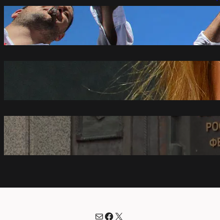
MUP apelovao na posetioce Sabora
trubača u Guči da ne upravljaju vozilima
pod dejstvom alhohola
avgust 7, 2026
Za uniforme za Ekspo 368 miliona dinara:
Šiće ih Modni atelje Biljana Tipsarević i
Luss Textile
avgust 7, 2026
Vrhovni sud Rusije razmatra tužbu protiv
Jabloka
avgust 7, 2026
Mail
Facebook
X