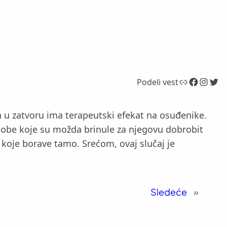
Link
Facebook
Instagram
Twitter
Podeli vest
a u zatvoru ima terapeutski efekat na osuđenike.
sobe koje su možda brinule za njegovu dobrobit
e koje borave tamo. Srećom, ovaj slučaj je
Sledeće
»