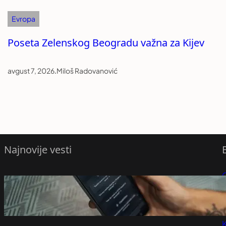
Evropa
Poseta Zelenskog Beogradu važna za Kijev
avgust 7, 2026
.
Miloš Radovanović
Najnovije vesti
OpenAI ukida ograničenje tekstualnih
P
poruka za besplatni ChatGPT
avgust 7, 2026
P
K