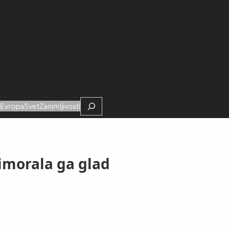
Search
e
Evropa
Svet
Zanimljivosti
imorala ga glad