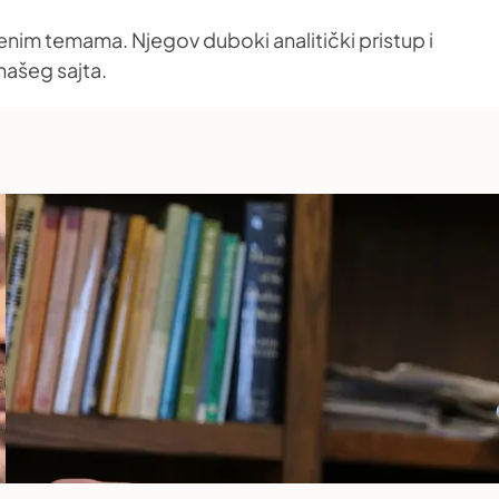
venim temama. Njegov duboki analitički pristup i
našeg sajta.