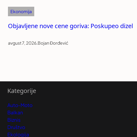
Ekonomija
Objavljene nove cene goriva: Poskupeo dizel
avgust 7, 2026
.
Bojan Đorđević
Kategorije
Auto-Moto
Balkan
Biznis
Društvo
Ekologija