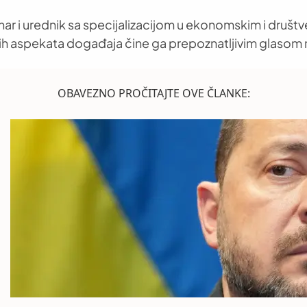
nar i urednik sa specijalizacijom u ekonomskim i društ
h aspekata događaja čine ga prepoznatljivim glasom 
OBAVEZNO PROČITAJTE OVE ČLANKE: