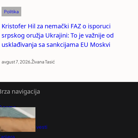
Politika
Kristofer Hil za nemački FAZ o isporuci
srpskog oružja Ukrajini: To je važnije od
usklađivanja sa sankcijama EU Moskvi
avgust 7, 2026
.
Živana Tasić
Brza navigacija
O nama
redloži Vest
retplatite se na vesti
arijera