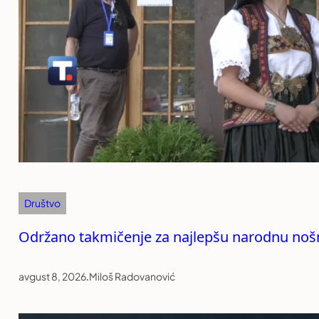
Društvo
Održano takmičenje za najlepšu narodnu noš
avgust 8, 2026
.
Miloš Radovanović