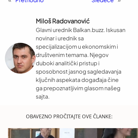
Miloš Radovanović
Glavni urednik Balkan.buzz. Iskusan
novinar i urednik sa
specijalizacijom u ekonomskim i
društvenim temama. Njegov
duboki analitički pristup i
sposobnost jasnog sagledavanja
ključnih aspekata događaja čine
ga prepoznatljivim glasom našeg
sajta.
OBAVEZNO PROČITAJTE OVE ČLANKE: