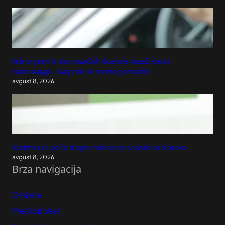
Jedno pravilo oko vozačkih dozvola vozači često
zaboravljaju, ovaj rok ne smete preskočiti
avgust 8, 2026
Vladimiru Lučiću trajno zabranjen ulazak na Kosovo
avgust 8, 2026
Brza navigacija
O nama
Predloži Vest