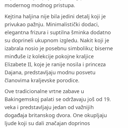
modernog modnog pristupa.
Kejtina haljina nije bila jedini detalj koji je
privukao pažnju. Minimalistički dodaci,
elegantna frizura i suptilna šminka dodatno
su doprineli ukupnom izgledu. Nakit koji je
izabrala nosio je posebnu simboliku; biserne
minđuše iz kolekcije pokojne kraljice
Elizabete II, koje je ranije nosila i princeza
Dajana, predstavljaju modnu posvetu
članovima kraljevske porodice.
Ove tradicionalne vrtne zabave u
Bakingemskoj palati se održavaju još od 19.
veka i predstavljaju jedan od važnijih
događaja britanskog dvora. One okupljaju
ljude koji su dali značajan doprinos