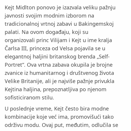
Kejt Midlton ponovo je izazvala veliku pažnju
javnosti svojim modnim izborom na
tradicionalnoj vrtnoj zabavi u Bakingemskoj
palati. Na ovom događaju, koji su
organizovali princ Vilijam i Kejt u ime kralja
Čarlsa III, princeza od Velsa pojavila se u
elegantnoj haljini britanskog brenda „Self-
Portret“. Ova vrtna zabava okupila je brojne
zvanice iz humanitarnog i društvenog života
Velike Britanije, ali je najviše pažnje privukla
Kejtina haljina, prepoznatljiva po njenom
sofisticiranom stilu.
U poslednje vreme, Kejt često bira modne
kombinacije koje već ima, promovišući tako
održivu modu. Ovaj put, međutim, odlučila se