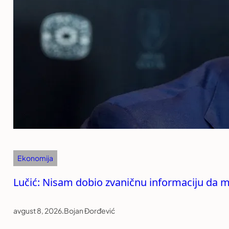
Ekonomija
Lučić: Nisam dobio zvaničnu informaciju da mi
avgust 8, 2026
.
Bojan Đorđević