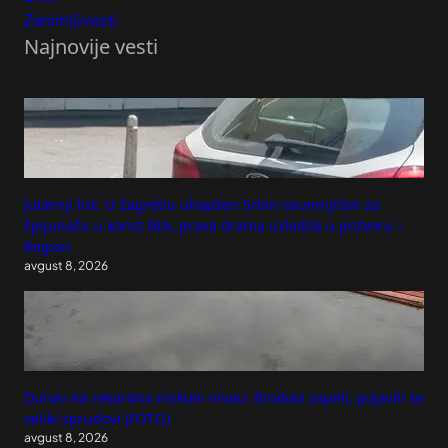
Zanimljivosti
Najnovije vesti
Jutarnji list: U Zagrebu uhapšen Srbin osumnjičen za
špijunažu u korist BIA, prava drama usledila u pritvoru –
Region
avgust 8, 2026
Dunav na rekordno niskom nivou: Brodovi zapeli, pojavili se
veliki sprudovi (FOTO)
avgust 8, 2026