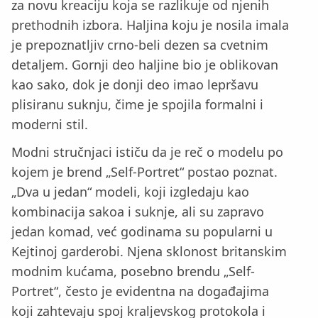
za novu kreaciju koja se razlikuje od njenih
prethodnih izbora. Haljina koju je nosila imala
je prepoznatljiv crno-beli dezen sa cvetnim
detaljem. Gornji deo haljine bio je oblikovan
kao sako, dok je donji deo imao lepršavu
plisiranu suknju, čime je spojila formalni i
moderni stil.
Modni stručnjaci ističu da je reč o modelu po
kojem je brend „Self-Portret“ postao poznat.
„Dva u jedan“ modeli, koji izgledaju kao
kombinacija sakoa i suknje, ali su zapravo
jedan komad, već godinama su popularni u
Kejtinoj garderobi. Njena sklonost britanskim
modnim kućama, posebno brendu „Self-
Portret“, često je evidentna na događajima
koji zahtevaju spoj kraljevskog protokola i