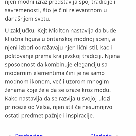
njen modni izraz predstavlja spoj tradicije i
savremenosti, što je čini relevantnom u
današnjem svetu.
U zaključku, Kejt Midlton nastavlja da bude
ključna figura u britanskoj modnoj sceni, a
njeni izbori odražavaju njen lični stil, kao i
poštovanje prema kraljevskoj tradiciji. Njena
sposobnost da kombinuje eleganciju sa
modernim elementima čini je ne samo
modnom ikonom, već i uzorom mnogim
ženama koje žele da se izraze kroz modu.
Kako nastavlja da se razvija u svojoj ulozi
princeze od Velsa, njen stil će nesumnjivo
ostati predmet pažnje i inspiracije.
«
Prethodno
Sledeće
»