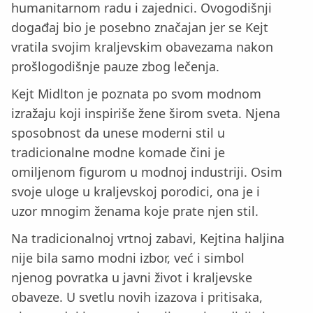
humanitarnom radu i zajednici. Ovogodišnji
događaj bio je posebno značajan jer se Kejt
vratila svojim kraljevskim obavezama nakon
prošlogodišnje pauze zbog lečenja.
Kejt Midlton je poznata po svom modnom
izražaju koji inspiriše žene širom sveta. Njena
sposobnost da unese moderni stil u
tradicionalne modne komade čini je
omiljenom figurom u modnoj industriji. Osim
svoje uloge u kraljevskoj porodici, ona je i
uzor mnogim ženama koje prate njen stil.
Na tradicionalnoj vrtnoj zabavi, Kejtina haljina
nije bila samo modni izbor, već i simbol
njenog povratka u javni život i kraljevske
obaveze. U svetlu novih izazova i pritisaka,