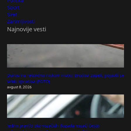
Politika
Sport
Svet
Zanimljivosti
Najnovije vesti
Dunav na rekordno niskom nivou: Brodovi zapeli, pojavili se
veliki sprudovi (FOTO)
avgust 8, 2026
Jedno pravilo oko vozačkih dozvola vozači često