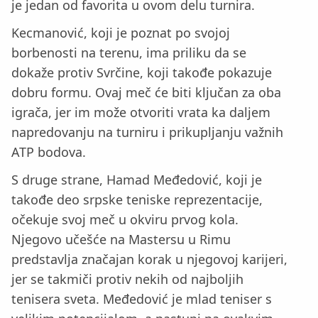
je jedan od favorita u ovom delu turnira.
Kecmanović, koji je poznat po svojoj
borbenosti na terenu, ima priliku da se
dokaže protiv Svrčine, koji takođe pokazuje
dobru formu. Ovaj meč će biti ključan za oba
igrača, jer im može otvoriti vrata ka daljem
napredovanju na turniru i prikupljanju važnih
ATP bodova.
S druge strane, Hamad Međedović, koji je
takođe deo srpske teniske reprezentacije,
očekuje svoj meč u okviru prvog kola.
Njegovo učešće na Mastersu u Rimu
predstavlja značajan korak u njegovoj karijeri,
jer se takmiči protiv nekih od najboljih
tenisera sveta. Međedović je mlad teniser s