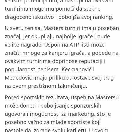
velikim potencijalom, a nastupi na ovakvim
turnirima mogu mu pomoći da stekne
dragoceno iskustvo i poboljša svoj ranking.
U svetu tenisa, Masters turniri imaju poseban
značaj, jer okupljaju najbolje igrače i nude
velike nagrade. Uspon na ATP listi može
značiti mnogo za karijeru igrača, a pobede na
ovakvim turnirima doprinose reputaciji i
popularnosti tenisera. Kecmanović i
Međedović imaju priliku da ostave svoj trag
na ovom prestižnom takmičenju.
Pored sportskih rezultata, uspeh na Mastersu
može doneti i poboljšanje sponzorskih
ugovora i mogućnosti za marketing, što je
posebno važno za mlade sportiste koji
nastoje da izgrade svoju karijeru. U ovom