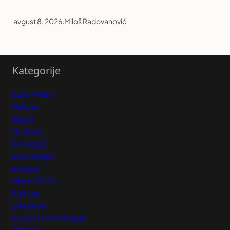
avgust 8, 2026
.
Miloš Radovanović
Kategorije
Auto-Moto
Balkan
Biznis
Društvo
Ekologija
Ekonomija
Evropa
Izbori 2023
Kultura
Lifestyle
Nauka i tehnologija