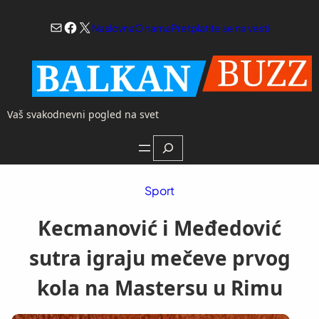
Skoči
Mail
Facebook
X
na
Naslovna
O nama
Pretplatite se na vesti
sadržaj
Vaš svakodnevni pogled na svet
Search
Sport
Kecmanović i Međedović
sutra igraju mečeve prvog
kola na Mastersu u Rimu