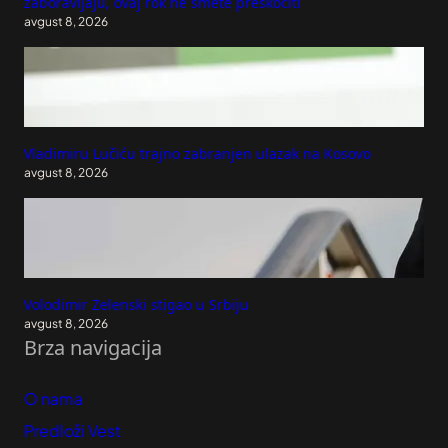
zaboravljaju, ovaj rok ne smete preskočiti
avgust 8, 2026
Vladimiru Lučiću trajno zabranjen ulazak na Kosovo
avgust 8, 2026
Volodimir Zelenski stigao u Srbiju
avgust 8, 2026
Brza navigacija
O nama
Predloži Vest