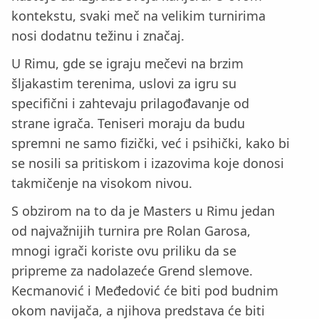
kontekstu, svaki meč na velikim turnirima
nosi dodatnu težinu i značaj.
U Rimu, gde se igraju mečevi na brzim
šljakastim terenima, uslovi za igru su
specifični i zahtevaju prilagođavanje od
strane igrača. Teniseri moraju da budu
spremni ne samo fizički, već i psihički, kako bi
se nosili sa pritiskom i izazovima koje donosi
takmičenje na visokom nivou.
S obzirom na to da je Masters u Rimu jedan
od najvažnijih turnira pre Rolan Garosa,
mnogi igrači koriste ovu priliku da se
pripreme za nadolazeće Grend slemove.
Kecmanović i Međedović će biti pod budnim
okom navijača, a njihova predstava će biti