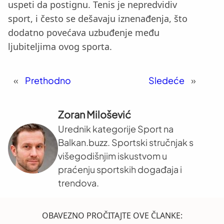
uspeti da postignu. Tenis je nepredvidiv
sport, i često se dešavaju iznenađenja, što
dodatno povećava uzbuđenje među
ljubiteljima ovog sporta.
«
Prethodno
Sledeće
»
Zoran Milošević
Urednik kategorije Sport na
Balkan.buzz. Sportski stručnjak s
višegodišnjim iskustvom u
praćenju sportskih događaja i
trendova.
OBAVEZNO PROČITAJTE OVE ČLANKE: