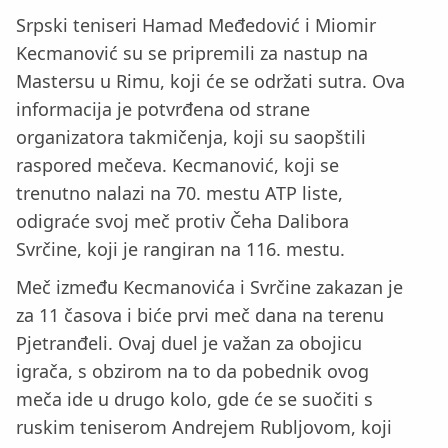
Srpski teniseri Hamad Međedović i Miomir
Kecmanović su se pripremili za nastup na
Mastersu u Rimu, koji će se održati sutra. Ova
informacija je potvrđena od strane
organizatora takmičenja, koji su saopštili
raspored mečeva. Kecmanović, koji se
trenutno nalazi na 70. mestu ATP liste,
odigraće svoj meč protiv Čeha Dalibora
Svrčine, koji je rangiran na 116. mestu.
Meč između Kecmanovića i Svrčine zakazan je
za 11 časova i biće prvi meč dana na terenu
Pjetranđeli. Ovaj duel je važan za obojicu
igrača, s obzirom na to da pobednik ovog
meča ide u drugo kolo, gde će se suočiti s
ruskim teniserom Andrejem Rubljovom, koji