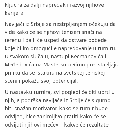
ključna za dalji napredak i razvoj njihove
karijere.
Navijači iz Srbije sa nestrpljenjem očekuju da
vide kako će se njihovi teniseri snaći na
terenu i da li će uspeti da ostvare pobede
koje bi im omogućile napredovanje u turniru.
U svakom slučaju, nastupi Kecmanovića i
Međedovića na Mastersu u Rimu predstavljaju
priliku da se istaknu na svetskoj teniskoj
sceni i pokažu svoj potencijal.
U nastavku turnira, svi pogledi će biti uprti u
njih, a podrška navijača iz Srbije će sigurno
biti snažan motivator. Kako se turnir bude
odvijao, biće zanimljivo pratiti kako će se
odvijati njihovi mečevi i kakve će rezultate