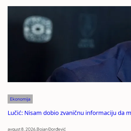
Ekonomija
Lučić: Nisam dobio zvaničnu informaciju da mi
avgust 8, 2026
.
Bojan Đorđević