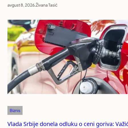
avgust 8, 2026
.
Živana Tasić
Biznis
Vlada Srbije donela odluku o ceni goriva: Važi