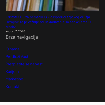
Kristofer Hil za nemački FAZ o isporuci srpskog oružja
Ukrajini: To je važnije od usklađivanja sa sankcijama EU
Moskvi
avgust 7, 2026
Brza navigacija
O nama
Predloži Vest
Pretplatite se na vesti
Karijera
Marketing
Kontakt