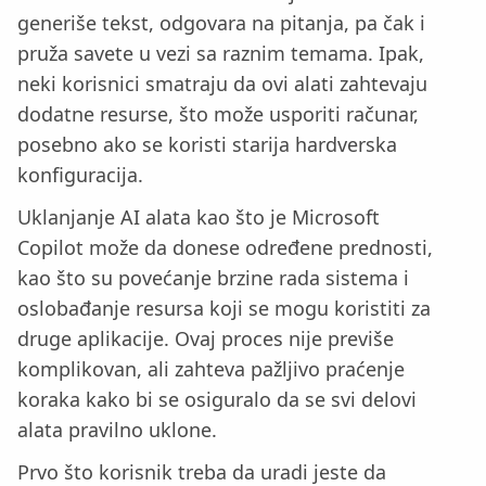
generiše tekst, odgovara na pitanja, pa čak i
pruža savete u vezi sa raznim temama. Ipak,
neki korisnici smatraju da ovi alati zahtevaju
dodatne resurse, što može usporiti računar,
posebno ako se koristi starija hardverska
konfiguracija.
Uklanjanje AI alata kao što je Microsoft
Copilot može da donese određene prednosti,
kao što su povećanje brzine rada sistema i
oslobađanje resursa koji se mogu koristiti za
druge aplikacije. Ovaj proces nije previše
komplikovan, ali zahteva pažljivo praćenje
koraka kako bi se osiguralo da se svi delovi
alata pravilno uklone.
Prvo što korisnik treba da uradi jeste da