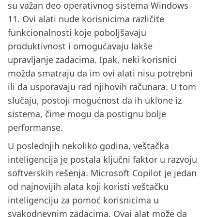
su važan deo operativnog sistema Windows
11. Ovi alati nude korisnicima različite
funkcionalnosti koje poboljšavaju
produktivnost i omogućavaju lakše
upravljanje zadacima. Ipak, neki korisnici
možda smatraju da im ovi alati nisu potrebni
ili da usporavaju rad njihovih računara. U tom
slučaju, postoji mogućnost da ih uklone iz
sistema, čime mogu da postignu bolje
performanse.
U poslednjih nekoliko godina, veštačka
inteligencija je postala ključni faktor u razvoju
softverskih rešenja. Microsoft Copilot je jedan
od najnovijih alata koji koristi veštačku
inteligenciju za pomoć korisnicima u
svakodnevnim zadacima. Ovaj alat može da