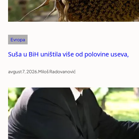
Evropa
Suša u BiH uništila više od polovine useva,
avgust 7, 2026
.
Miloš Radovanović