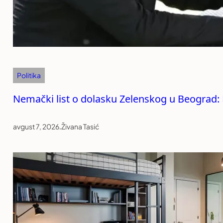
Politika
Nemački list o dolasku Zelenskog u Beograd: R
avgust 7, 2026
.
Živana Tasić