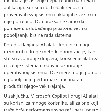
računara je čišćenje nepotrebnih datoteka i
aplikacija. Korisnici bi trebali redovno
proveravati svoj sistem i uklanjati sve što im
nije potrebno. Ova praksa ne samo da
pomaže u oslobađanju prostora, već i u
poboljšanju brzine rada sistema.
Pored uklanjanja AI alata, korisnici mogu
razmotriti i druge metode optimizacije, kao
što su ažuriranje drajvera, korišćenje alata za
čišćenje sistema i redovno ažuriranje
operativnog sistema. Ove mere mogu pomoći
u poboljšanju performansi računara i
produžiti njegov vek trajanja.
U zaključku, Microsoft Copilot i drugi AI alati
su korisni za mnoge korisnike, ali za one koji
traže brže performanse svog računara, postoji