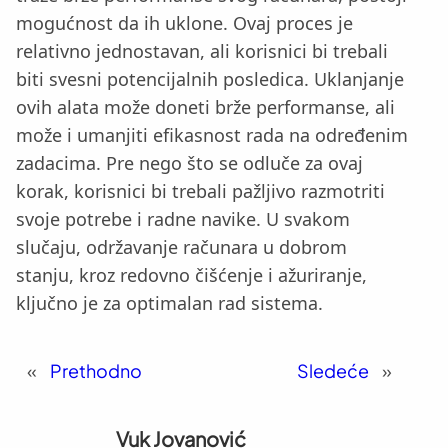
mogućnost da ih uklone. Ovaj proces je
relativno jednostavan, ali korisnici bi trebali
biti svesni potencijalnih posledica. Uklanjanje
ovih alata može doneti brže performanse, ali
može i umanjiti efikasnost rada na određenim
zadacima. Pre nego što se odluče za ovaj
korak, korisnici bi trebali pažljivo razmotriti
svoje potrebe i radne navike. U svakom
slučaju, održavanje računara u dobrom
stanju, kroz redovno čišćenje i ažuriranje,
ključno je za optimalan rad sistema.
«
Prethodno
Sledeće
»
Vuk Jovanović