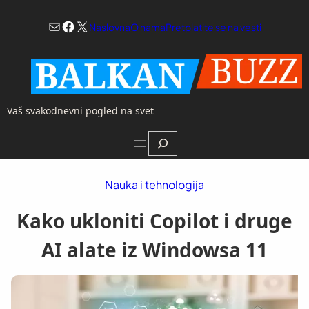
Skoči
Mail
Facebook
X
na
Naslovna
O nama
Pretplatite se na vesti
sadržaj
Vaš svakodnevni pogled na svet
Search
Nauka i tehnologija
Kako ukloniti Copilot i druge
AI alate iz Windowsa 11