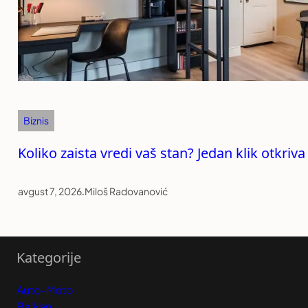
Biznis
Koliko zaista vredi vaš stan? Jedan klik otkriv
avgust 7, 2026
.
Miloš Radovanović
Kategorije
Auto-Moto
Balkan