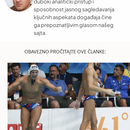
duboki analitički pristup i
sposobnost jasnog sagledavanja
ključnih aspekata događaja čine
ga prepoznatljivim glasom našeg
sajta.
OBAVEZNO PROČITAJTE OVE ČLANKE: