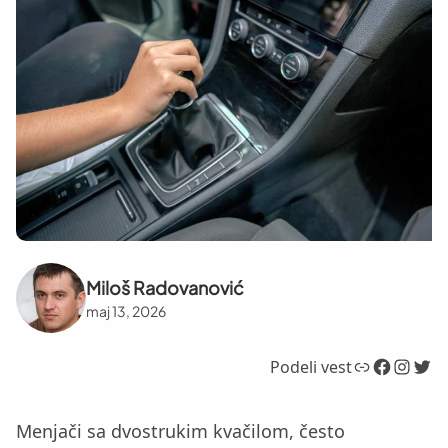
Miloš Radovanović
maj 13, 2026
Link
Facebook
Instagram
Twitter
Podeli vest
Menjači sa dvostrukim kvačilom, često