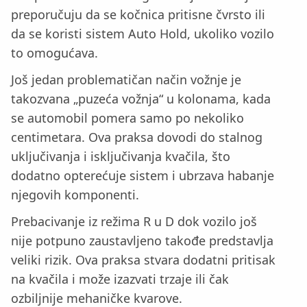
preporučuju da se kočnica pritisne čvrsto ili
da se koristi sistem Auto Hold, ukoliko vozilo
to omogućava.
Još jedan problematičan način vožnje je
takozvana „puzeća vožnja“ u kolonama, kada
se automobil pomera samo po nekoliko
centimetara. Ova praksa dovodi do stalnog
uključivanja i isključivanja kvačila, što
dodatno opterećuje sistem i ubrzava habanje
njegovih komponenti.
Prebacivanje iz režima R u D dok vozilo još
nije potpuno zaustavljeno takođe predstavlja
veliki rizik. Ova praksa stvara dodatni pritisak
na kvačila i može izazvati trzaje ili čak
ozbiljnije mehaničke kvarove.