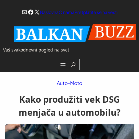
Skoči
Mail
Facebook
X
na
Naslovna
O nama
Pretplatite se na vesti
sadržaj
Vaš svakodnevni pogled na svet
Search
Auto-Moto
Kako produžiti vek DSG
menjača u automobilu?