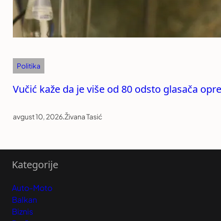
Politika
Vučić kaže da je više od 80 odsto glasača opre
avgust 10, 2026
.
Živana Tasić
Kategorije
Auto-Moto
Balkan
Biznis