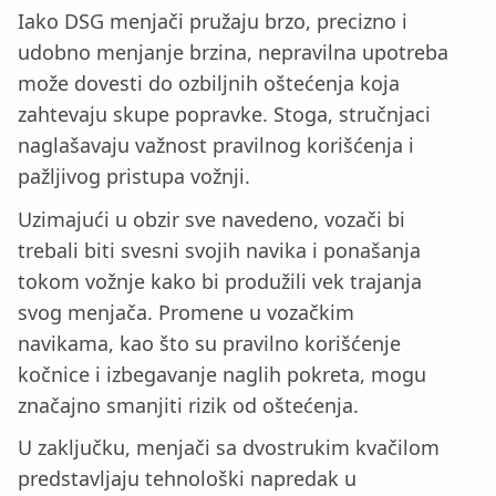
Iako DSG menjači pružaju brzo, precizno i
udobno menjanje brzina, nepravilna upotreba
može dovesti do ozbiljnih oštećenja koja
zahtevaju skupe popravke. Stoga, stručnjaci
naglašavaju važnost pravilnog korišćenja i
pažljivog pristupa vožnji.
Uzimajući u obzir sve navedeno, vozači bi
trebali biti svesni svojih navika i ponašanja
tokom vožnje kako bi produžili vek trajanja
svog menjača. Promene u vozačkim
navikama, kao što su pravilno korišćenje
kočnice i izbegavanje naglih pokreta, mogu
značajno smanjiti rizik od oštećenja.
U zaključku, menjači sa dvostrukim kvačilom
predstavljaju tehnološki napredak u