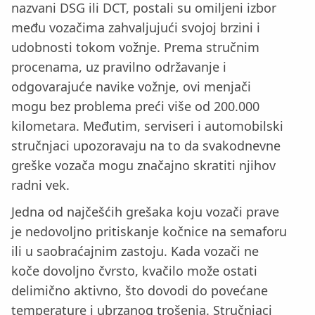
nazvani DSG ili DCT, postali su omiljeni izbor
među vozačima zahvaljujući svojoj brzini i
udobnosti tokom vožnje. Prema stručnim
procenama, uz pravilno održavanje i
odgovarajuće navike vožnje, ovi menjači
mogu bez problema preći više od 200.000
kilometara. Međutim, serviseri i automobilski
stručnjaci upozoravaju na to da svakodnevne
greške vozača mogu značajno skratiti njihov
radni vek.
Jedna od najčešćih grešaka koju vozači prave
je nedovoljno pritiskanje kočnice na semaforu
ili u saobraćajnim zastoju. Kada vozači ne
koče dovoljno čvrsto, kvačilo može ostati
delimično aktivno, što dovodi do povećane
temperature i ubrzanog trošenja. Stručnjaci