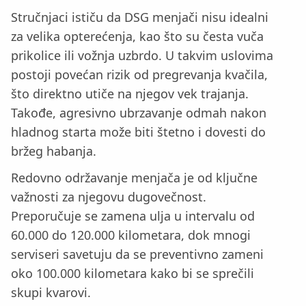
Stručnjaci ističu da DSG menjači nisu idealni
za velika opterećenja, kao što su česta vuča
prikolice ili vožnja uzbrdo. U takvim uslovima
postoji povećan rizik od pregrevanja kvačila,
što direktno utiče na njegov vek trajanja.
Takođe, agresivno ubrzavanje odmah nakon
hladnog starta može biti štetno i dovesti do
bržeg habanja.
Redovno održavanje menjača je od ključne
važnosti za njegovu dugovečnost.
Preporučuje se zamena ulja u intervalu od
60.000 do 120.000 kilometara, dok mnogi
serviseri savetuju da se preventivno zameni
oko 100.000 kilometara kako bi se sprečili
skupi kvarovi.