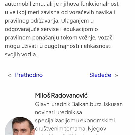
automobilizmu, ali je njihova funkcionalnost
u velikoj meri zavisna od vozačevih navika i
pravilnog održavanja. Ulaganjem u
odgovarajuće servise i edukacijom o
pravilnom ponašanju tokom vožnje, vozači
mogu uživati u dugotrajnosti i efikasnosti
svojih vozila.
«
Prethodno
Sledeće
»
Miloš Radovanović
Glavni urednik Balkan.buzz. Iskusan
novinar i urednik sa
specijalizacijom u ekonomskim i
društvenim temama. Njegov