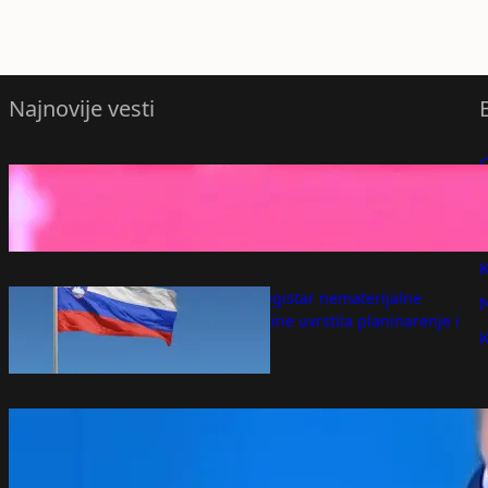
Najnovije vesti
sasa lukic ipsvic transfer fulam premijer
P
liga
avgust 7, 2026
P
K
Slovenija u registar nematerijalne
kulturne baštine uvrstila planinarenje i
svinjokolj
avgust 7, 2026
Hrvatski istoričar o poseti Zelenskog
Srbiji: Vučićeve procene bile uspešne –
Region
avgust 7, 2026