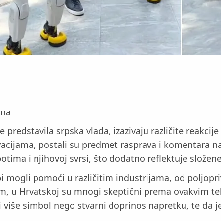
ina
e predstavila srpska vlada, izazivaju različite reakci
novacijama, postali su predmet rasprava i komentara 
otima i njihovoj svrsi, što dodatno reflektuje složen
 bi mogli pomoći u različitim industrijama, od poljopr
m, u Hrvatskoj su mnogi skeptični prema ovakvim teh
boti više simbol nego stvarni doprinos napretku, te da j