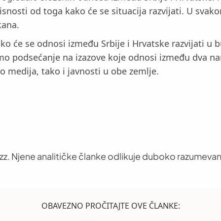
avisnosti od toga kako će se situacija razvijati. U svak
kana.
ko će se odnosi između Srbije i Hrvatske razvijati u b
i samo podsećanje na izazove koje odnosi između dva 
o medija, tako i javnosti u obe zemlje.
uzz. Njene analitičke članke odlikuje duboko razumevan
OBAVEZNO PROČITAJTE OVE ČLANKE: