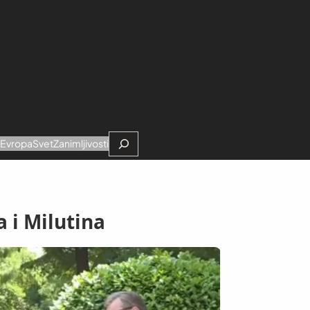
Search
e
Evropa
Svet
Zanimljivosti
 i Milutina