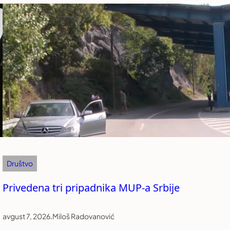
Društvo
Privedena tri pripadnika MUP-a Srbije
avgust 7, 2026
.
Miloš Radovanović