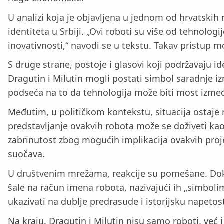
U analizi koja je objavljena u jednom od hrvatskih
identiteta u Srbiji. „Ovi roboti su više od tehnolog
inovativnosti,“ navodi se u tekstu. Takav pristup m
S druge strane, postoje i glasovi koji podržavaju id
Dragutin i Milutin mogli postati simbol saradnje izme
podseća na to da tehnologija može biti most izme
Međutim, u političkom kontekstu, situacija ostaje 
predstavljanje ovakvih robota može se doživeti kao p
zabrinutost zbog mogućih implikacija ovakvih proje
suočava.
U društvenim mrežama, reakcije su pomešane. Dok ne
šale na račun imena robota, nazivajući ih „simbol
ukazivati na dublje predrasude i istorijsku napeto
Na kraju, Dragutin i Milutin nisu samo roboti, već 