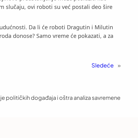
om slučaju, ovi roboti su već postali deo šire
udućnosti. Da li će roboti Dragutin i Milutin
naroda donose? Samo vreme će pokazati, a za
Sledeće
»
je političkih događaja i oštra analiza savremene