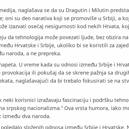
 medija, naglašava se da su Dragutin i Milutin predst
ije; oni su deo narativa koji se promoviše u Srbiji, a 
ože izazvati osećaj nesigurnosti kod nekih Hrvata, ko
eju da tehnologija može povezati ljude, bez obzira na p
đu Hrvatske i Srbije, ukoliko bi se koristili za zajedn
đu naroda, a ne prepreka.
napeta. U vreme kada su odnosi između Srbije i Hrvat
rovokacija ili pokušaj da se skrene pažnja sa drugih v
kata, naglašavajući da bi trebalo fokusirati se na st
ki korisnici izražavaju fascinaciju i podršku tehnol
ima srpskog nacionalizma.“ Ova vrsta humora, iako m
st između dva naroda.
i ogledalo složenih odnosa između Srbije i Hrvatske.