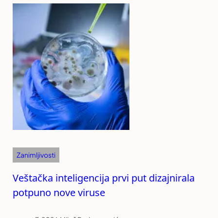
Zanimljivosti
Veštačka inteligencija prvi put dizajnirala
potpuno nove viruse