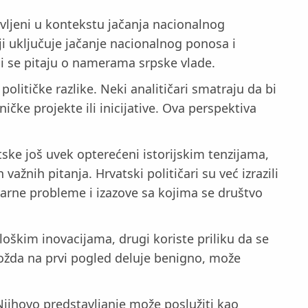
avljeni u kontekstu jačanja nacionalnog
koji uključuje jačanje nacionalnog ponosa i
ji se pitaju o namerama srpske vlade.
olitičke razlike. Neki analitičari smatraju da bi
ičke projekte ili inicijative. Ova perspektiva
ske još uvek opterećeni istorijskim tenzijama,
ažnih pitanja. Hrvatski političari su već izrazili
varne probleme i izazove sa kojima se društvo
oškim inovacijama, drugi koriste priliku da se
ožda na prvi pogled deluje benigno, može
 Njihovo predstavljanje može poslužiti kao