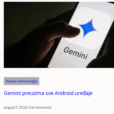
Nauka i tehnologija
Gemini preuzima sve Android uređaje
avgust 7, 2026
.
Vuk Jovanović