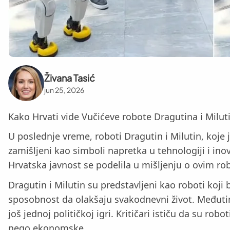
Živana Tasić
jun 25, 2026
Kako Hrvati vide Vučićeve robote Dragutina i Milut
U poslednje vreme, roboti Dragutin i Milutin, koje j
zamišljeni kao simboli napretka u tehnologiji i i
Hrvatska javnost se podelila u mišljenju o ovim rob
Dragutin i Milutin su predstavljeni kao roboti koji
sposobnost da olakšaju svakodnevni život. Međuti
još jednoj političkoj igri. Kritičari ističu da su ro
nego ekonomske.