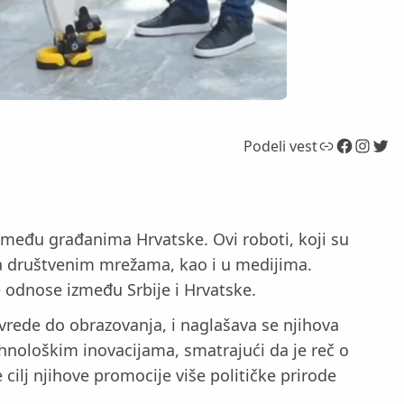
Link
Facebook
Instagram
Twitter
Podeli vest
je među građanima Hrvatske. Ovi roboti, koji su
na društvenim mrežama, kao i u medijima.
e odnose između Srbije i Hrvatske.
ivrede do obrazovanja, i naglašava se njihova
nološkim inovacijama, smatrajući da je reč o
e cilj njihove promocije više političke prirode