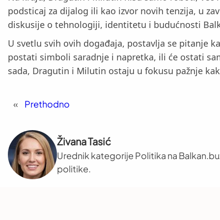
podsticaj za dijalog ili kao izvor novih tenzija, u z
diskusije o tehnologiji, identitetu i budućnosti Bal
U svetlu svih ovih događaja, postavlja se pitanje ka
postati simboli saradnje i napretka, ili će ostat
sada, Dragutin i Milutin ostaju u fokusu pažnje kak
«
Prethodno
Živana Tasić
Urednik kategorije Politika na Balkan.b
politike.