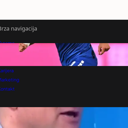
Brza navigacija
O nama
redloži Vest
retplatite se na vesti
arijera
Marketing
Kontakt