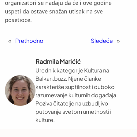
organizatori se nadaju da će i ove godine
uspeti da ostave snažan utisak na sve
posetioce.
«
Prethodno
Sledeće
»
Radmila Marićić
Urednik kategorije Kultura na
Balkan.buzz. Njene članke
karakteriše suptilnost i duboko
razumevanje kulturnih događaja.
Poziva čitatelje na uzbudljivo
putovanje svetom umetnosti i
kulture.