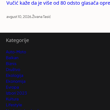
Vučić kaže da je više od 80 odsto glasača opre
avgust 10, 2026
.
Živana Tasić
Kategorije
Auto-Moto
Balkan
Biznis
Društvo
Ekologija
Ekonomija
Evropa
Izbori 2023
Kultura
Lifestyle