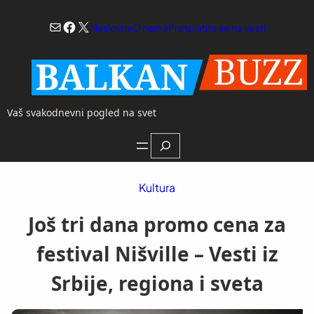
Skoči
Mail
Facebook
X
na
Naslovna
O nama
Pretplatite se na vesti
sadržaj
Vaš svakodnevni pogled na svet
Search
Kultura
Još tri dana promo cena za
festival Nišville – Vesti iz
Srbije, regiona i sveta