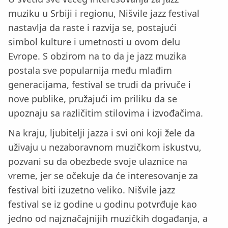
muziku u Srbiji i regionu, Nišvile jazz festival
nastavlja da raste i razvija se, postajući
simbol kulture i umetnosti u ovom delu
Evrope. S obzirom na to da je jazz muzika
postala sve popularnija među mlađim
generacijama, festival se trudi da privuče i
nove publike, pružajući im priliku da se
upoznaju sa različitim stilovima i izvođačima.
Na kraju, ljubitelji jazza i svi oni koji žele da
uživaju u nezaboravnom muzičkom iskustvu,
pozvani su da obezbede svoje ulaznice na
vreme, jer se očekuje da će interesovanje za
festival biti izuzetno veliko. Nišvile jazz
festival se iz godine u godinu potvrđuje kao
jedno od najznačajnijih muzičkih događanja, a