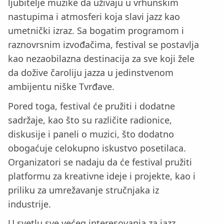
ljubitelje muzike da uživaju u vrhunskim
nastupima i atmosferi koja slavi jazz kao
umetnički izraz. Sa bogatim programom i
raznovrsnim izvođačima, festival se postavlja
kao nezaobilazna destinacija za sve koji žele
da dožive čaroliju jazza u jedinstvenom
ambijentu niške Tvrđave.
Pored toga, festival će pružiti i dodatne
sadržaje, kao što su različite radionice,
diskusije i paneli o muzici, što dodatno
obogaćuje celokupno iskustvo posetilaca.
Organizatori se nadaju da će festival pružiti
platformu za kreativne ideje i projekte, kao i
priliku za umrežavanje stručnjaka iz
industrije.
U svetlu sve većeg interesovanja za jazz