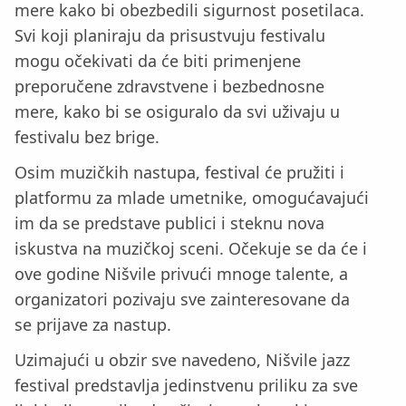
mere kako bi obezbedili sigurnost posetilaca.
Svi koji planiraju da prisustvuju festivalu
mogu očekivati da će biti primenjene
preporučene zdravstvene i bezbednosne
mere, kako bi se osiguralo da svi uživaju u
festivalu bez brige.
Osim muzičkih nastupa, festival će pružiti i
platformu za mlade umetnike, omogućavajući
im da se predstave publici i steknu nova
iskustva na muzičkoj sceni. Očekuje se da će i
ove godine Nišvile privući mnoge talente, a
organizatori pozivaju sve zainteresovane da
se prijave za nastup.
Uzimajući u obzir sve navedeno, Nišvile jazz
festival predstavlja jedinstvenu priliku za sve