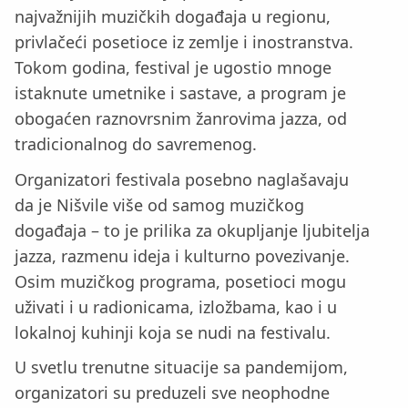
najvažnijih muzičkih događaja u regionu,
privlačeći posetioce iz zemlje i inostranstva.
Tokom godina, festival je ugostio mnoge
istaknute umetnike i sastave, a program je
obogaćen raznovrsnim žanrovima jazza, od
tradicionalnog do savremenog.
Organizatori festivala posebno naglašavaju
da je Nišvile više od samog muzičkog
događaja – to je prilika za okupljanje ljubitelja
jazza, razmenu ideja i kulturno povezivanje.
Osim muzičkog programa, posetioci mogu
uživati i u radionicama, izložbama, kao i u
lokalnoj kuhinji koja se nudi na festivalu.
U svetlu trenutne situacije sa pandemijom,
organizatori su preduzeli sve neophodne