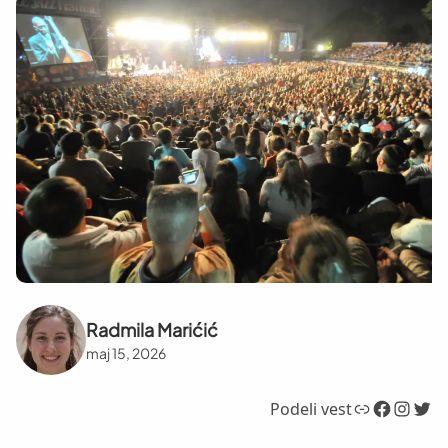
Radmila Marićić
maj 15, 2026
Link
Facebook
Instagram
Twitter
Podeli vest